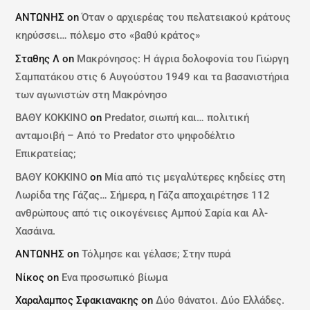
ΑΝΤΩΝΗΣ
on
Όταν ο αρχιερέας του πελατειακού κράτους
κηρύσσει… πόλεμο στο «βαθύ κράτος»
Σταθης Λ
on
Μακρόνησος: Η άγρια δολοφονία του Γιώργη
Σαμπατάκου στις 6 Αυγούστου 1949 και τα βασανιστήρια
των αγωνιστών στη Μακρόνησο
ΒΑΘΥ ΚΟΚΚΙΝΟ
on
Predator, σιωπή και… πολιτική
ανταμοιβή – Από το Predator στο ψηφοδέλτιο
Επικρατείας;
ΒΑΘΥ ΚΟΚΚΙΝΟ
on
Μία από τις μεγαλύτερες κηδείες στη
Λωρίδα της Γάζας… Σήμερα, η Γάζα αποχαιρέτησε 112
ανθρώπους από τις οικογένειες Αμπού Σαρία και Αλ-
Χασάινα.
ΑΝΤΩΝΗΣ
on
Τόλμησε και γέλασε; Στην πυρά
Νίκος
on
Ενα προσωπικό βίωμα
Χαραλαμπος Σφακιανακης
on
Δύο θάνατοι. Δύο Ελλάδες.