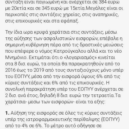
σύνταξη είναι παγιωμένη και ανέρχεται σε 384 ευρώ
με 20ετία και σε 345 ευρώ με 15ετία.Μεγάλες είναι οι
περικοπές στις συντάξεις χηρείας, στις αναπηρικές,
στις επικουρικές και στα εφάπαξ.
Την ίδια ωρα κρυφά χαράτσια στις συντάξεις, μέσω
της αύξησης των ασφαλιστικών εισφορών, επέβαλε η
σημερινή κυβέρνηση πέρα από τις δραστικές μειώσεις
που επέφερε ο νόμος Κατρούγκαλου αλλά και το νέο
Μνημόνιο. Εκτιμάται ότι ο «λογαριασμός» κινείται
στα 8 δισ. ευρώ, τα οποία θα παρακρατηθούν από το
2016 έως το 2019 από τους συνταξιούχους μόνο υπέρ
του ΕΟΠΥΥ, μέσα από την εισφορά ύψους 6% από τις
κύριες συντάξεις και 6% από τις επικουρικές. Η
συνολική παρακράτηση υπέρ του ΕΟΠΥΥ ανέρχεται σε
2 δισ. ανά έτος, δηλαδή 8 δισ. ευρώ την τετραετία.Tα
χαράτσια- μεσω των εισφορών- είναι τα εξης:
1.
Αύξηση της εισφοράς σε όλες τις κύριες συντάξεις
υπέρ της ιατροφαρμακευτικής περίθαλψης (ΕΟΠΥΥ)
από το 4% σε 6%. Το μέτρο αυτό οδήγησε σε