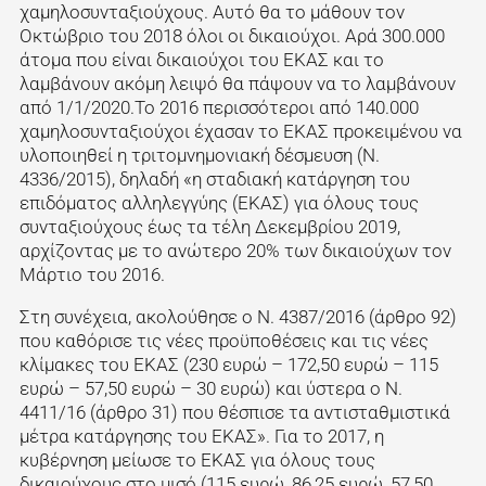
χαμηλοσυνταξιούχους. Αυτό θα το μάθουν τον
Οκτώβριο του 2018 όλοι οι δικαιούχοι. Αρά 300.000
άτομα που είναι δικαιούχοι του ΕΚΑΣ και το
λαμβάνουν ακόμη λειψό θα πάψουν να το λαμβάνουν
από 1/1/2020.Το 2016 περισσότεροι από 140.000
χαμηλοσυνταξιούχοι έχασαν το ΕΚΑΣ προκειμένου να
υλοποιηθεί η τριτομνημονιακή δέσμευση (Ν.
4336/2015), δηλαδή «η σταδιακή κατάργηση του
επιδόματος αλληλεγγύης (ΕΚΑΣ) για όλους τους
συνταξιούχους έως τα τέλη Δεκεμβρίου 2019,
αρχίζοντας με το ανώτερο 20% των δικαιούχων τον
Μάρτιο του 2016.
Στη συνέχεια, ακολούθησε ο Ν. 4387/2016 (άρθρο 92)
που καθόρισε τις νέες προϋποθέσεις και τις νέες
κλίμακες του ΕΚΑΣ (230 ευρώ – 172,50 ευρώ – 115
ευρώ – 57,50 ευρώ – 30 ευρώ) και ύστερα ο Ν.
4411/16 (άρθρο 31) που θέσπισε τα αντισταθμιστικά
μέτρα κατάργησης του ΕΚΑΣ». Για το 2017, η
κυβέρνηση μείωσε το ΕΚΑΣ για όλους τους
δικαιούχους στο μισό (115 ευρώ, 86,25 ευρώ, 57,50