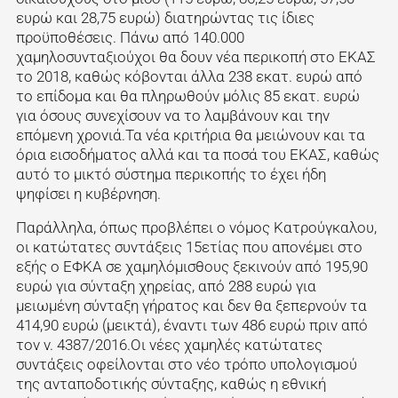
ευρώ και 28,75 ευρώ) διατηρώντας τις ίδιες
προϋποθέσεις. Πάνω από 140.000
χαμηλοσυνταξιούχοι θα δουν νέα περικοπή στο ΕΚΑΣ
το 2018, καθώς κόβονται άλλα 238 εκατ. ευρώ από
το επίδομα και θα πληρωθούν μόλις 85 εκατ. ευρώ
για όσους συνεχίσουν να το λαμβάνουν και την
επόμενη χρονιά.Τα νέα κριτήρια θα μειώνουν και τα
όρια εισοδήματος αλλά και τα ποσά του ΕΚΑΣ, καθώς
αυτό το μικτό σύστημα περικοπής το έχει ήδη
ψηφίσει η κυβέρνηση.
Παράλληλα, όπως προβλέπει ο νόμος Κατρούγκαλου,
οι κατώτατες συντάξεις 15ετίας που απονέμει στο
εξής ο ΕΦΚΑ σε χαμηλόμισθους ξεκινούν από 195,90
ευρώ για σύνταξη χηρείας, από 288 ευρώ για
μειωμένη σύνταξη γήρατος και δεν θα ξεπερνούν τα
414,90 ευρώ (μεικτά), έναντι των 486 ευρώ πριν από
τον ν. 4387/2016.Οι νέες χαμηλές κατώτατες
συντάξεις οφείλονται στο νέο τρόπο υπολογισμού
της ανταποδοτικής σύνταξης, καθώς η εθνική