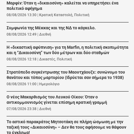
Μαρφίν: Όταν η «δικαιοσύνη» καλείται να υπηρετήσει ένα
πολιτικό αφήγημα
08/08/2026 13:30
|
Κρατική Καταστολή
,
Πολιτική
Συμφωνία της Μέκκας και της ΝΔ το κάγκελο.
08/08/2026 12:49
|
Διεθνή
Η «δικαστική αφύπνιση» για τη Marfin, η πολιτική σκοπιμότητα
και η “Δικαιοσύνη” των δύο μέτρων και δύο σταθμών
08/08/2026 12:18
|
Δικαστές
,
Πολιτική
Στρατόπεδο συγκέντρωσης του Μαουτχάουζε: συνώνυμο του
θανάτου και τόπος μαρτυρίου (Ιδρύεται σαν σήμερα το 1938)
08/08/2026 11:00
|
Ημερολόγιο
Ο νέος Μακαρθισμός του Λευκού Οίκου: Όταν ο
αντικομμουνισμός γίνεται επίσημη κρατική γραμμή
07/08/2026 23:38
|
Διεθνή
Το αστικό παρακράτος Μητσοτάκη σε πλήρη ώσμωση με την
ταξική τους «Δικαιοσύνη» – Δεν θα τους αφήσουμε να θάψουν
το έγκλημα!