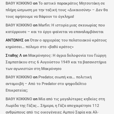
ΒΑΘΥ ΚΟΚΚΙΝΟ
on
Το αστικό παρακράτος Μητσοτάκη σε
πλήρη ώσμωση με την ταξική τους «Δικαιοσύνη» – Δεν θα
τους αφήσουμε να θάψουν το έγκλημα!
ΒΑΘΥ ΚΟΚΚΙΝΟ
on
Marfin: Η ιστορία μιας σκευωρίας που
κατέρρευσε – και το έργο φαίνεται να επαναλαμβάνεται
ΑΝΤΩΝΗΣ
on
Όταν ο αρχιερέας του πελατειακού κράτους
κηρύσσει… πόλεμο στο «βαθύ κράτος»
Σταθης Λ
on
Μακρόνησος: Η άγρια δολοφονία του Γιώργη
Σαμπατάκου στις 6 Αυγούστου 1949 και τα βασανιστήρια
των αγωνιστών στη Μακρόνησο
ΒΑΘΥ ΚΟΚΚΙΝΟ
on
Predator, σιωπή και… πολιτική
ανταμοιβή – Από το Predator στο ψηφοδέλτιο
Επικρατείας;
ΒΑΘΥ ΚΟΚΚΙΝΟ
on
Μία από τις μεγαλύτερες κηδείες στη
Λωρίδα της Γάζας… Σήμερα, η Γάζα αποχαιρέτησε 112
ανθρώπους από τις οικογένειες Αμπού Σαρία και Αλ-