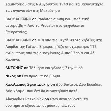
Σαμπατάκου στις 6 Αυγούστου 1949 και τα βασανιστήρια
των αγωνιστών στη Μακρόνησο
ΒΑΘΥ ΚΟΚΚΙΝΟ
on
Predator, σιωπή και… πολιτική
ανταμοιβή – Από το Predator στο ψηφοδέλτιο
Επικρατείας;
ΒΑΘΥ ΚΟΚΚΙΝΟ
on
Μία από τις μεγαλύτερες κηδείες στη
Λωρίδα της Γάζας… Σήμερα, η Γάζα αποχαιρέτησε 112
ανθρώπους από τις οικογένειες Αμπού Σαρία και Αλ-
Χασάινα.
ΑΝΤΩΝΗΣ
on
Τόλμησε και γέλασε; Στην πυρά
Νίκος
on
Ενα προσωπικό βίωμα
Χαραλαμπος Σφακιανακης
on
Δύο θάνατοι. Δύο Ελλάδες.
Δύο κόσμοι που δεν θα συναντηθούν ποτέ.
Alexandros Raskolnick
on
Όταν συγκρούονται τα
συστήματα εξουσίας, οι μάσκες πέφτουν