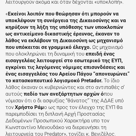
λειτουργούν ακόμα και όταν δέχονται «υποκλοπή».
«
Εκείνοι λοιπόν που θεώρησαν ότι μπορούν να
υποκλέψουν τη συνέργεια της Δικαιοσύνης και να
κηρύξουν τη λήξη της υπόθεσης των υποκλοπών
ως αντικείμενο δικαστικής έρευνας, έκαναν το
λάθος να εκλάβουν τη Δικαιοσύνη ως μηχανισμό
που υπόκειται σε γραμμικό έλεγχο.
Ως μηχανισμό
που ολοκληρώνει τη δυναμική του
επειδή ένας
εισαγγελέας λειτουργεί στο εσωτερικό της ΕΥΠ,
εγκρίνει τις λεγόμενες νόμιμες επισυνδέσεις και
ένας εισαγγελέας του Αρείου Πάγου “απονευρώνει”
το κατασκοπευτικό λογισμοκό Pretador.
Το ίδιο
λάθος έκαναν οι κυβερνώντες και στο αντιπαθές σ’
αυτούς
πεδίο των ανεξάρτητων αρχών ό
που
νόμισαν ότι ο δι ασφυξίας “θάνατος”¨της ΑΔΑΕ υπό
τον
Χρήστο Ράμ
ο ως προς τον έλεγχο της ΕΥΠ θα
παρεμποδίσει τη διπλανή Αρχή Προστασίας
Δεδομένων Προσωπικού Χαρακτήρα υπο τον
Κωνσταντίνο Μενουδάκο να διερευνήσει τη
λειτουργεία του Predator», τονίζει κ. Βενιζέλος.