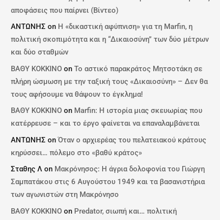
αποφάσεις που παίρνει (Βίντεο)
ΑΝΤΩΝΗΣ
on
Η «δικαστική αφύπνιση» για τη Marfin, η
πολιτική σκοπιμότητα και η “Δικαιοσύνη” των δύο μέτρων
και δύο σταθμών
ΒΑΘΥ ΚΟΚΚΙΝΟ
on
Το αστικό παρακράτος Μητσοτάκη σε
πλήρη ώσμωση με την ταξική τους «Δικαιοσύνη» – Δεν θα
τους αφήσουμε να θάψουν το έγκλημα!
ΒΑΘΥ ΚΟΚΚΙΝΟ
on
Marfin: Η ιστορία μιας σκευωρίας που
κατέρρευσε – και το έργο φαίνεται να επαναλαμβάνεται
ΑΝΤΩΝΗΣ
on
Όταν ο αρχιερέας του πελατειακού κράτους
κηρύσσει… πόλεμο στο «βαθύ κράτος»
Σταθης Λ
on
Μακρόνησος: Η άγρια δολοφονία του Γιώργη
Σαμπατάκου στις 6 Αυγούστου 1949 και τα βασανιστήρια
των αγωνιστών στη Μακρόνησο
ΒΑΘΥ ΚΟΚΚΙΝΟ
on
Predator, σιωπή και… πολιτική