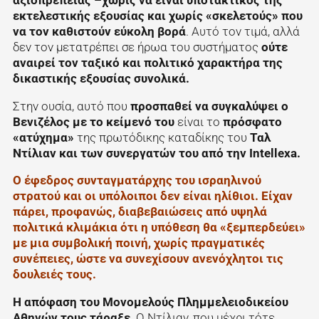
εκτελεστικής εξουσίας και χωρίς «σκελετούς» που
να τον καθιστούν εύκολη βορά
. Αυτό τον τιμά, αλλά
δεν τον μετατρέπει σε ήρωα του συστήματος
ούτε
αναιρεί τον ταξικό και πολιτικό χαρακτήρα της
δικαστικής εξουσίας συνολικά.
Στην ουσία, αυτό που
προσπαθεί να συγκαλύψει ο
Βενιζέλος με το κείμενό του
είναι το
πρόσφατο
«ατύχημα»
της πρωτόδικης καταδίκης του
Ταλ
Ντίλιαν και των συνεργατών του από την Intellexa.
Ο έφεδρος συνταγματάρχης του ισραηλινού
στρατού και οι υπόλοιποι δεν είναι ηλίθιοι. Είχαν
πάρει, προφανώς, διαβεβαιώσεις από υψηλά
πολιτικά κλιμάκια ότι η υπόθεση θα «ξεμπερδεύει»
με μια συμβολική ποινή, χωρίς πραγματικές
συνέπειες, ώστε να συνεχίσουν ανενόχλητοι τις
δουλειές τους.
Η απόφαση του Μονομελούς Πλημμελειοδικείου
Αθηνών τους τάραξε
. Ο Ντίλιαν, που μέχρι τότε