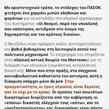
Με αριστοτεχνικό τρόπο, το στέλεχος του ΠΑΣΟΚ.
φτιάχνει ένα χαρμάνι μισών αληθειών και
ψεμάτων
για να καταλήξει στο κλασικό συμπέρασμα
του συστήματος:
«Οι θεσμοί, παρά την υποκλοπή
που υπέστησαν, αντιδρούν στο όνομα της
δημοκρατίας και του κράτους δικαίου».
Ο Βενιζέλος είναι πράγματι καλός συνταγματολόγος
και
βαθιά βυθισμένος στη λειτουργία αυτού του
πολιτικού μηχανισμού
. Το επιχείρημά του στηρίζεται
στην
κλασική αστική θεωρία του Μοντεσκι
έ για τη
διάκριση των εξουσιών (νομοθετική, εκτελεστική,
δικαστική).
Μόνο που στην πράξη, στα σύγχρονα
κοινοβουλευτικά καθεστώτα του αστισμού, αυτή η
διάκριση υπάρχει μόνο de jure
.
Στην
πραγματικότητα, οι τρεις εξουσίες είναι δεμένες
σαν το νύχι με το κρέας
.
Οι ηγεσίες των ανωτάτων
δικαστηρίων διορίζονται από την κυβέρνηση, οι
«επάνω» δικαστές ελέγχουν τους «κάτω», και το
«ανεξαρτησιόμετρο» της Δικαιοσύνης είναι πάντα