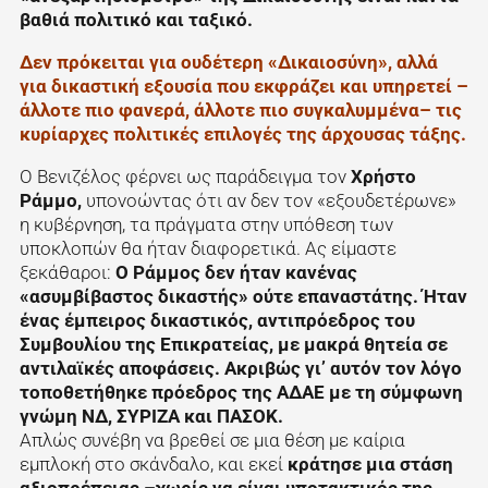
βαθιά πολιτικό και ταξικό.
Δεν πρόκειται για ουδέτερη «Δικαιοσύνη», αλλά
για δικαστική εξουσία που εκφράζει και υπηρετεί –
άλλοτε πιο φανερά, άλλοτε πιο συγκαλυμμένα– τις
κυρίαρχες πολιτικές επιλογές της άρχουσας τάξης.
Ο Βενιζέλος φέρνει ως παράδειγμα τον
Χρήστο
Ράμμο,
υπονοώντας ότι αν δεν τον «εξουδετέρωνε»
η κυβέρνηση, τα πράγματα στην υπόθεση των
υποκλοπών θα ήταν διαφορετικά. Ας είμαστε
ξεκάθαροι:
Ο Ράμμος δεν ήταν κανένας
«ασυμβίβαστος δικαστής» ούτε επαναστάτης. Ήταν
ένας έμπειρος δικαστικός, αντιπρόεδρος του
Συμβουλίου της Επικρατείας, με μακρά θητεία σε
αντιλαϊκές αποφάσεις. Ακριβώς γι’ αυτόν τον λόγο
τοποθετήθηκε πρόεδρος της ΑΔΑΕ με τη σύμφωνη
γνώμη ΝΔ, ΣΥΡΙΖΑ και ΠΑΣΟΚ.
Απλώς συνέβη να βρεθεί σε μια θέση με καίρια
εμπλοκή στο σκάνδαλο, και εκεί
κράτησε μια στάση
αξιοπρέπειας –χωρίς να είναι υποτακτικός της