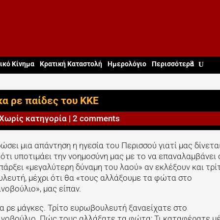
ικό Κίνημα
Κρατική Καταστολή
Ημερολόγιο
Περισσότερα
κα ρε παίδες του ΚΚΕ
Χωρίς κατηγορία
|
2 comments
ώσει μια απάντηση η ηγεσία του Περισσού γιατί μας δίνετα
 ότι υποτιμάει την νοημοσύνη μας με το να επαναλαμβάνει
υπάρξει «μεγαλύτερη δύναμη του λαού» αν εκλέξουν και τρί
λευτή, μέχρι ότι θα «τους αλλάξουμε τα φώτα στο
νοβούλιο», μας είπαν.
κα ρε μάγκες. Τρίτο ευρωβουλευτή ξαναείχατε στο
νοβούλιο. Πώς τους αλλάξατε τα φώτα; Τι καταφέρατε μέ