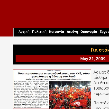
Aρχική
Πολιτική
Κοινωνία
Διεθνή
Οικονομία
Εργατ
Για στά
May 31, 2009
|
Ας μας δ
αίσθηση
ότι θα 
ευρωβου
Ευρωκοι
Για στά
Ευρωκοι