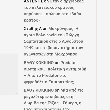
ΑΝΤΩΝΗΣ
on
Όταν ο αρχιερέας
του πελατειακού κράτους
κηρύσσει… πόλεμο στο «βαθύ
κράτος»
Σταθης Λ
on
Μακρόνησος: Η
άγρια δολοφονία του Γιώργη
Σαμπατάκου στις 6 Αυγούστου
1949 και τα βασανιστήρια των
αγωνιστών στη Μακρόνησο
ΒΑΘΥ ΚΟΚΚΙΝΟ
on
Predator,
σιωπή και… πολιτική ανταμοιβή
– Από το Predator στο
ψηφοδέλτιο Επικρατείας;
ΒΑΘΥ ΚΟΚΚΙΝΟ
on
Μία από τις
μεγαλύτερες κηδείες στη
Λωρίδα της Γάζας… Σήμερα, η
Γάζα αποχαιρέτησε 112