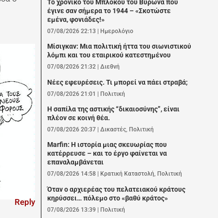
Το χρονικό του Μπλόκου του Βύρωνα που
έγινε σαν σήμερα το 1944 – «Σκοτώστε
εμένα, φονιάδες!»
07/08/2026 22:13
|
Ημερολόγιο
Μίσιγκαν: Μια πολιτική ήττα του σιωνιστικού
λόμπι και του εταιρικού κατεστημένου
07/08/2026 21:32
|
Διεθνή
Νέες εφευρέσεις. Τι μπορεί να πάει στραβά;
07/08/2026 21:01
|
Πολιτική
Η σαπίλα της αστικής “δικαιοσύνης”, είναι
πλέον σε κοινή θέα.
07/08/2026 20:37
|
Δικαστές
,
Πολιτική
Marfin: Η ιστορία μιας σκευωρίας που
κατέρρευσε – και το έργο φαίνεται να
επαναλαμβάνεται
07/08/2026 14:58
|
Κρατική Καταστολή
,
Πολιτική
Όταν ο αρχιερέας του πελατειακού κράτους
κηρύσσει… πόλεμο στο «βαθύ κράτος»
Reply
07/08/2026 13:39
|
Πολιτική