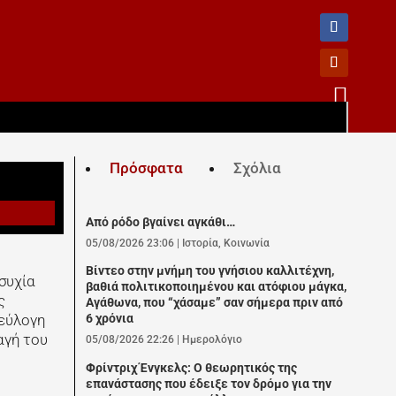

Πρόσφατα
Σχόλια
Από ρόδο βγαίνει αγκάθι…
05/08/2026 23:06
|
Ιστορία
,
Κοινωνία
Βίντεο στην μνήμη του γνήσιου καλλιτέχνη,
συχία
βαθιά πολιτικοποιημένου και ατόφιου μάγκα,
ς
Αγάθωνα, που “χάσαμε” σαν σήμερα πριν από
εύλογη
6 χρόνια
αγή του
05/08/2026 22:26
|
Ημερολόγιο
Φρίντριχ Ένγκελς: Ο θεωρητικός της
επανάστασης που έδειξε τον δρόμο για την