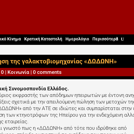
ικό Κίνημα
Κρατική Καταστολή
Ημερολόγιο
Περισσότερα
ηση της γαλακτοβιομηχανίας «ΔΩΔΩΝΗ»
10
|
Κοινωνία
|
0 comments
ική Συνομοσπονδία Ελλάδος.
ύριος εκφραστής των απόδημων ηπειρωτών με έντονη ανη
ίξεις σχετικά με την απειλούμενη πώληση των μετοχών τη
ΔΩΔΩΝΗ» από την ΑΤΕ σε ιδιώτες και συμπαρίσταται στην 
ση των κτηνοτρόφων της Ηπείρου για την ενδεχόμενη αλλ
ς εταιρείας.
αι γνωστό πως η «ΔΩΔΩΝΗ» από τότε που ιδρύθηκε από