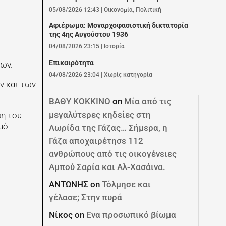
05/08/2026 12:43
|
Οικονομία
,
Πολιτική
Αφιέρωμα: Mοναρχοφασιστική δικτατορία
της 4ης Αυγούστου 1936
04/08/2026 23:15
|
Ιστορία
Επικαιρότητα
φων.
04/08/2026 23:04
|
Χωρίς κατηγορία
ν και των
ΒΑΘΥ ΚΟΚΚΙΝΟ
on
Μία από τις
μεγαλύτερες κηδείες στη
η του
μό
Λωρίδα της Γάζας… Σήμερα, η
Γάζα αποχαιρέτησε 112
ανθρώπους από τις οικογένειες
Αμπού Σαρία και Αλ-Χασάινα.
ΑΝΤΩΝΗΣ
on
Τόλμησε και
γέλασε; Στην πυρά
Νίκος
on
Ενα προσωπικό βίωμα