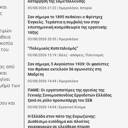
κατάργηση της εκμετάλλευσης
και
05/08/2026 21:22
|
Ημερολόγιο
,
Ιστορία
ς
Σαν σήμερα το 1895 πεθαίνει ο Φρίντριχ
Ένγκελς. Τεράστια η συμβολή του στην
επιστημονική κοσμοθεωρία της εργατικής
τιμών
τάξης
άθεια
05/08/2026 20:35
|
Ημερολόγιο
σκοπία
“Πολεμικός Καπιταλισμός”
 του
05/08/2026 15:19
|
Ιδέες - απόψεις
,
Πολιτισμός
Σαν σήμερα, 5 Αυγούστου 1939: Οι φασίστες
ίας από
του Φράνκο εκτελούν 56 αγωνιστές στη
και
Μαδρίτη
γίνει
05/08/2026 14:44
|
Ημερολόγιο
τμήμα των
ΠΑΜΕ: Οι εργατοπατέρες της ηγεσίας της
Γενικής Συνομοσπονδίας Εργοδοτών Ελλάδας
ξανά σε ρόλο προσωπάρχη του ΣΕΒ
ρου και
05/08/2026 14:04
|
Εργατικό Κίνημα
Η Ελλάδα στον πάτο της Ευρωζώνης:
Διαθέσιμο εισόδημα και πλούτος
νοικοκυριών σε ελεύθερη πτώση