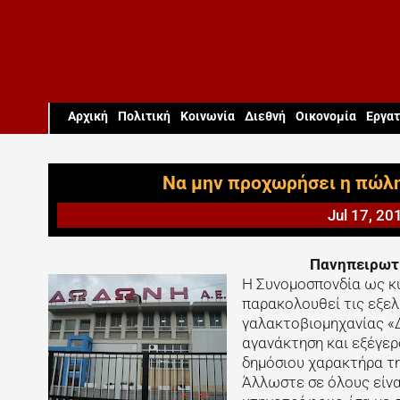
Aρχική
Πολιτική
Κοινωνία
Διεθνή
Οικονομία
Εργατ
Να μην προχωρήσει η πώλ
Jul 17, 20
Πανηπειρωτ
Η Συνομοσπονδία ως κ
παρακολουθεί τις εξελ
γαλακτοβιομηχανίας «
αγανάκτηση και εξέγερ
δημόσιου χαρακτήρα τη
Άλλωστε σε όλους είν