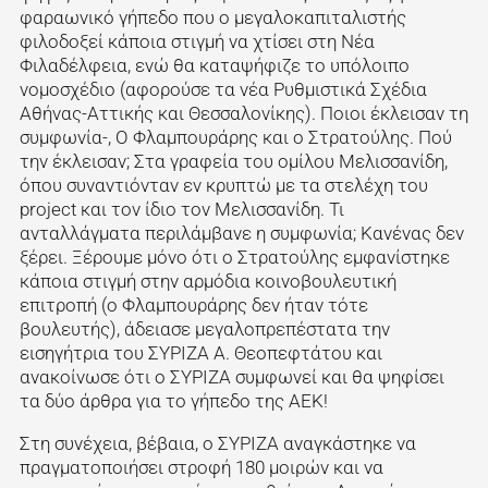
φαραωνικό γήπεδο που ο μεγαλοκαπιταλιστής
φιλοδοξεί κάποια στιγμή να χτίσει στη Νέα
Φιλαδέλφεια, ενώ θα καταψήφιζε το υπόλοιπο
νομοσχέδιο (αφορούσε τα νέα Ρυθμιστικά Σχέδια
Αθήνας-Αττικής και Θεσσαλονίκης). Ποιοι έκλεισαν τη
συμφωνία-, Ο Φλαμπουράρης και ο Στρατούλης. Πού
την έκλεισαν; Στα γραφεία του ομίλου Μελισσανίδη,
όπου συναντιόνταν εν κρυπτώ με τα στελέχη του
project και τον ίδιο τον Μελισσανίδη. Τι
ανταλλάγματα περιλάμβανε η συμφωνία; Κανένας δεν
ξέρει. Ξέρουμε μόνο ότι ο Στρατούλης εμφανίστηκε
κάποια στιγμή στην αρμόδια κοινοβουλευτική
επιτροπή (ο Φλαμπουράρης δεν ήταν τότε
βουλευτής), άδειασε μεγαλοπρεπέστατα την
εισηγήτρια του ΣΥΡΙΖΑ Α. Θεοπεφτάτου και
ανακοίνωσε ότι ο ΣΥΡΙΖΑ συμφωνεί και θα ψηφίσει
τα δύο άρθρα για το γήπεδο της ΑΕΚ!
Στη συνέχεια, βέβαια, ο ΣΥΡΙΖΑ αναγκάστηκε να
πραγματοποιήσει στροφή 180 μοιρών και να