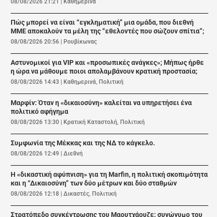
08/08/2026 21:21
|
Καθημερινά
Πώς μπορεί να είναι “εγκληματική” μια ομάδα, που διεθνή
ΜΜΕ αποκαλούν τα μέλη της “εθελοντές που σώζουν σπίτια”;
08/08/2026 20:56
|
Ρουβίκωνας
Αστυνομικοί για VIP και «προσωπικές ανάγκες»; Μήπως ήρθε
η ώρα να μάθουμε ποιοι απολαμβάνουν κρατική προστασία;
08/08/2026 14:43
|
Καθημερινά
,
Πολιτική
Μαρφίν: Όταν η «δικαιοσύνη» καλείται να υπηρετήσει ένα
πολιτικό αφήγημα
08/08/2026 13:30
|
Κρατική Καταστολή
,
Πολιτική
Συμφωνία της Μέκκας και της ΝΔ το κάγκελο.
08/08/2026 12:49
|
Διεθνή
Η «δικαστική αφύπνιση» για τη Marfin, η πολιτική σκοπιμότητα
και η “Δικαιοσύνη” των δύο μέτρων και δύο σταθμών
08/08/2026 12:18
|
Δικαστές
,
Πολιτική
Στρατόπεδο συγκέντρωσης του Μαουτχάουζε: συνώνυμο του