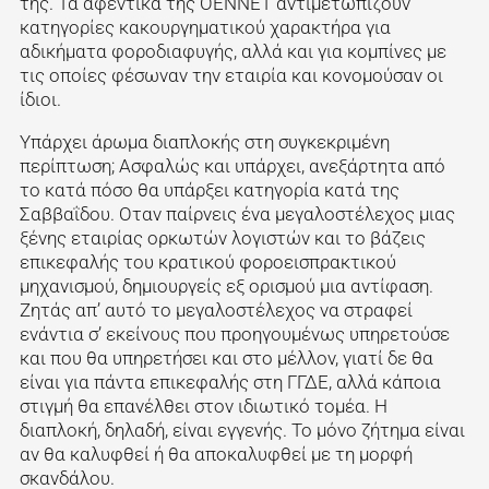
της. Τα αφεντικά της ΟΕΝΝΕΤ αντιμετωπίζουν
κατηγορίες κακουργηματικού χαρακτήρα για
αδικήματα φοροδιαφυγής, αλλά και για κομπίνες με
τις οποίες φέσωναν την εταιρία και κονομούσαν οι
ίδιοι.
Υπάρχει άρωμα διαπλοκής στη συγκεκριμένη
περίπτωση; Ασφαλώς και υπάρχει, ανεξάρτητα από
το κατά πόσο θα υπάρξει κατηγορία κατά της
Σαββαΐδου. Οταν παίρνεις ένα μεγαλοστέλεχος μιας
ξένης εταιρίας ορκωτών λογιστών και το βάζεις
επικεφαλής του κρατικού φοροεισπρακτικού
μηχανισμού, δημιουργείς εξ ορισμού μια αντίφαση.
Ζητάς απ’ αυτό το μεγαλοστέλεχος να στραφεί
ενάντια σ’ εκείνους που προηγουμένως υπηρετούσε
και που θα υπηρετήσει και στο μέλλον, γιατί δε θα
είναι για πάντα επικεφαλής στη ΓΓΔΕ, αλλά κάποια
στιγμή θα επανέλθει στον ιδιωτικό τομέα. Η
διαπλοκή, δηλαδή, είναι εγγενής. Το μόνο ζήτημα είναι
αν θα καλυφθεί ή θα αποκαλυφθεί με τη μορφή
σκανδάλου.