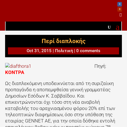

Περί διαπλοκής
Oct 31, 2015
|
Πολιτική
|
0 comments
Πηγή:
ΚΟΝΤΡΑ
Ως διαπλεκόμενη υποδεικνύεται από τη συριζαίικη
προπαγάνδα η αποπεμφθείσα γενική γραμματέας
Δημοσίων Εσόδων Κ. Σαββαΐδου. Και
επικεντρώνονται όχι τόσο στη νέα αναβολή
καταβολής του αραχνιασμένου φόρου 20% επί των
τηλεοπτικών διαφημίσεων, όσο στην υπόθεση της
εταιρίας GENNET ΑΕ, για την οποία δόθηκε εντολή
επανελέγχου βεβαιωμένων προστίμων ύψους 78