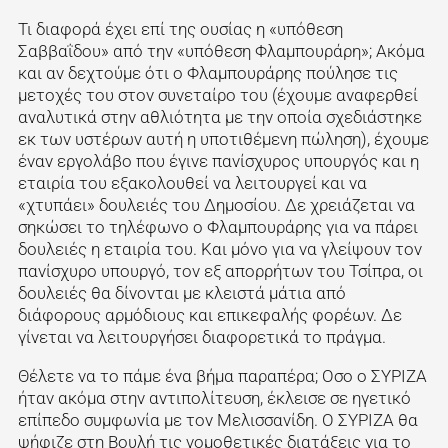
Τι διαφορά έχει επί της ουσίας η «υπόθεση
Σαββαΐδου» από την «υπόθεση Φλαμπουράρη»; Ακόμα
και αν δεχτούμε ότι ο Φλαμπουράρης πούλησε τις
μετοχές του στον συνεταίρο του (έχουμε αναφερθεί
αναλυτικά στην αθλιότητα με την οποία σχεδιάστηκε
εκ των υστέρων αυτή η υποτιθέμενη πώληση), έχουμε
έναν εργολάβο που έγινε πανίσχυρος υπουργός και η
εταιρία του εξακολουθεί να λειτουργεί και να
«χτυπάει» δουλειές του Δημοσίου. Δε χρειάζεται να
σηκώσει το τηλέφωνο ο Φλαμπουράρης για να πάρει
δουλειές η εταιρία του. Και μόνο για να γλείψουν τον
πανίσχυρο υπουργό, τον εξ απορρήτων του Τσίπρα, οι
δουλειές θα δίνονται με κλειστά μάτια από
διάφορους αρμόδιους και επικεφαλής φορέων. Δε
γίνεται να λειτουργήσει διαφορετικά το πράγμα.
Θέλετε να το πάμε ένα βήμα παραπέρα; Οσο ο ΣΥΡΙΖΑ
ήταν ακόμα στην αντιπολίτευση, έκλεισε σε ηγετικό
επίπεδο συμφωνία με τον Μελισσανίδη. Ο ΣΥΡΙΖΑ θα
ψήφιζε στη Βουλή τις νομοθετικές διατάξεις για το