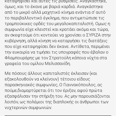
καταψηφίσει και αυτές τις ρυθμίσεις. Αναγκάστηκε,
όμως, και το έκανε με βαριά καρδιά. Αναγκάστηκε
από το μικρό αλλά μαχητικό κίνημα ενάντια σ’ αυτό
το περιβαλλοντικό έγκλημα, που αντιμετώπισε τις
τραμπούκικες ορδές του μεγαλοκαπιταλιστή. Ομως η
συμφωνία είχε κλειστεί και κρατάει ακόμα και τώρα,
αν σκεφτούμε ότι κοντεύει να χρονίσει ο ΣΥΡΙΖΑ στην
κυβέρνηση, αλλά κίνηση να καταργήσει τις διατάξεις
που είχε καταψηφίσει δεν έκανε. Αντίθετα, περιμένει
την ευκαιρία να τιμήσει τις υπογραφές που έβαλαν ο
Φλαμπουράρης με τον Στρατούλη κάποια νύχτα στα
γραφεία του ομίλου Μελισσανίδη.
Με πόσους άλλους καπιταλιστές έκλεισαν (και
εξακολουθούν να κλείνουν) τέτοιου είδους
παρασκηνιακές συμφωνίες, Ο Γιαννακόπουλος, ας
πούμε,διαμαρτύρεται ότι τον έριξαν, αφού πρώτα
εξασφάλισαν την στήριξη του. Ας μην παρουσιάζονται
λοιπόν, ως πολέμιοι της διαπλοκής οι άνθρωποι των
νυχτερινών συμφωνιών.