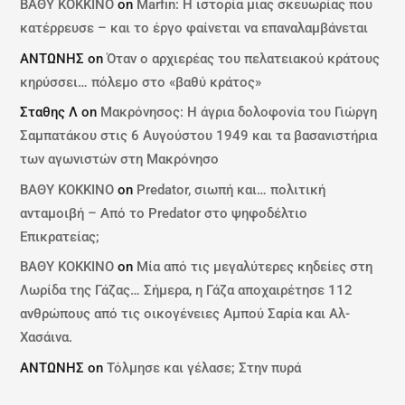
ΒΑΘΥ ΚΟΚΚΙΝΟ
on
Marfin: Η ιστορία μιας σκευωρίας που
κατέρρευσε – και το έργο φαίνεται να επαναλαμβάνεται
ΑΝΤΩΝΗΣ
on
Όταν ο αρχιερέας του πελατειακού κράτους
κηρύσσει… πόλεμο στο «βαθύ κράτος»
Σταθης Λ
on
Μακρόνησος: Η άγρια δολοφονία του Γιώργη
Σαμπατάκου στις 6 Αυγούστου 1949 και τα βασανιστήρια
των αγωνιστών στη Μακρόνησο
ΒΑΘΥ ΚΟΚΚΙΝΟ
on
Predator, σιωπή και… πολιτική
ανταμοιβή – Από το Predator στο ψηφοδέλτιο
Επικρατείας;
ΒΑΘΥ ΚΟΚΚΙΝΟ
on
Μία από τις μεγαλύτερες κηδείες στη
Λωρίδα της Γάζας… Σήμερα, η Γάζα αποχαιρέτησε 112
ανθρώπους από τις οικογένειες Αμπού Σαρία και Αλ-
Χασάινα.
ΑΝΤΩΝΗΣ
on
Τόλμησε και γέλασε; Στην πυρά