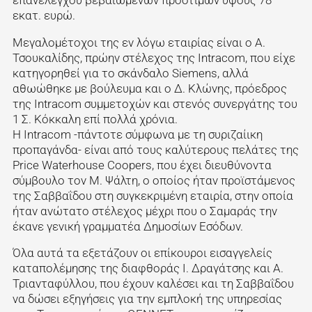
εκατ. ευρώ.
Μεγαλομέτοχοι της εν λόγω εταιρίας είναι ο Α.
Τσουκαλίδης, πρώην στέλεχος της Intracom, που είχε
κατηγορηθεί για το σκάνδαλο Siemens, αλλά
αθωώθηκε με βούλευμα και ο Δ. Κλώνης, πρόεδρος
της Intracom συμμετοχών και στενός συνεργάτης του
1 Σ. Κόκκαλη επί πολλά χρόνια.
Η Intracom -πάντοτε σύμφωνα με τη συριζαίικη
προπαγάνδα- είναι από τους καλύτερους πελάτες της
Price Waterhouse Coopers, που έχει διευθύνοντα
σύμβουλο τον Μ. Ψάλτη, ο οποίος ήταν προϊστάμενος
της Σαββαΐδου στη συγκεκριμένη εταιρία, στην οποία
ήταν ανώτατο στέλεχος μέχρι που ο Σαμαράς την
έκανε γενική γραμματέα Δημοσίων Εσόδων.
Όλα αυτά τα εξετάζουν οι επίκουροι εισαγγελείς
καταπολέμησης της διαφθοράς I. Δραγάτσης και Α.
Τριανταφύλλου, που έχουν καλέσει και τη Σαββαΐδου
να δώσει εξηγήσεις για την εμπλοκή της υπηρεσίας