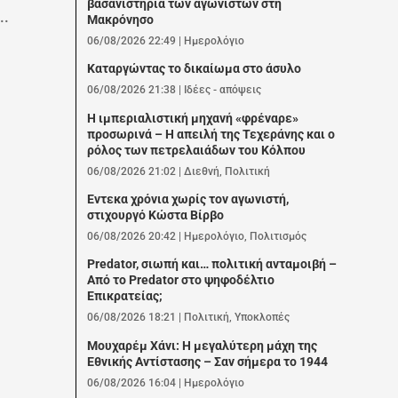
βασανιστήρια των αγωνιστών στη
..
Μακρόνησο
06/08/2026 22:49
|
Ημερολόγιο
Καταργώντας το δικαίωμα στο άσυλο
06/08/2026 21:38
|
Ιδέες - απόψεις
Η ιμπεριαλιστική μηχανή «φρέναρε»
προσωρινά – Η απειλή της Τεχεράνης και ο
ρόλος των πετρελαιάδων του Κόλπου
06/08/2026 21:02
|
Διεθνή
,
Πολιτική
Εντεκα χρόνια χωρίς τον αγωνιστή,
στιχουργό Κώστα Βίρβο
06/08/2026 20:42
|
Ημερολόγιο
,
Πολιτισμός
Predator, σιωπή και… πολιτική ανταμοιβή –
Από το Predator στο ψηφοδέλτιο
Επικρατείας;
06/08/2026 18:21
|
Πολιτική
,
Υποκλοπές
Μουχαρέμ Χάνι: Η μεγαλύτερη μάχη της
Εθνικής Αντίστασης – Σαν σήμερα το 1944
06/08/2026 16:04
|
Ημερολόγιο