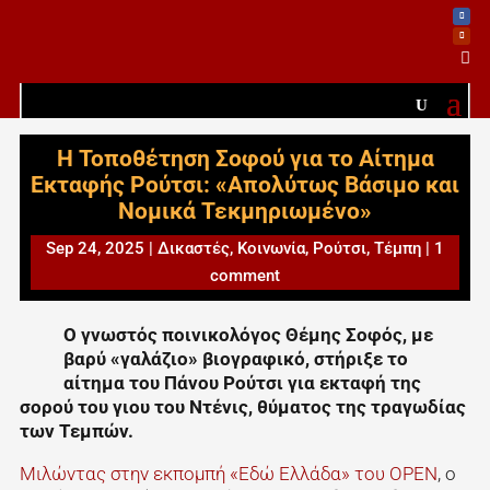

Η Τοποθέτηση Σοφού για το Αίτημα
Εκταφής Ρούτσι: «Απολύτως Βάσιμο και
Νομικά Τεκμηριωμένο»
Sep 24, 2025
|
Δικαστές
,
Κοινωνία
,
Ρούτσι
,
Τέμπη
|
1
comment
Ο γνωστός ποινικολόγος Θέμης Σοφός, με
βαρύ «γαλάζιο» βιογραφικό, στήριξε το
αίτημα του Πάνου Ρούτσι για εκταφή της
σορού του γιου του Ντένις, θύματος της τραγωδίας
των Τεμπών.
Μιλώντας στην εκπομπή «Εδώ Ελλάδα» του OPEN
, ο