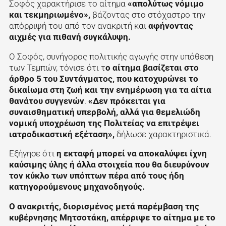
Σοφός χαρακτήρισε το αίτημα
«απολύτως νόμιμο
και τεκμηριωμένο»,
βάζοντας στο στόχαστρο την
απόρριψή του από τον ανακριτή και
αφήνοντας
αιχμές για πιθανή συγκάλυψη.
Ο Σοφός, συνήγορος πολιτικής αγωγής στην υπόθεση
των Τεμπών, τόνισε ότι τ
ο αίτημα βασίζεται στο
άρθρο 5 του Συντάγματος, που κατοχυρώνει το
δικαίωμα στη ζωή και την ενημέρωση για τα αίτια
θανάτου συγγενών
.
«Δεν πρόκειται για
συναισθηματική υπερβολή, αλλά για θεμελιώδη
νομική υποχρέωση της Πολιτείας να επιτρέψει
ιατροδικαστική εξέταση»,
δήλωσε χαρακτηριστικά.
Εξήγησε ότι
η εκταφή μπορεί να αποκαλύψει ίχνη
καύσιμης ύλης ή άλλα στοιχεία που θα διευρύνουν
τον κύκλο των υπόπτων πέρα από τους ήδη
κατηγορούμενους μηχανοδηγούς.
Ο ανακριτής, διορισμένος μετά παρέμβαση της
κυβέρνησης Μητσοτάκη, απέρριψε το αίτημα με το