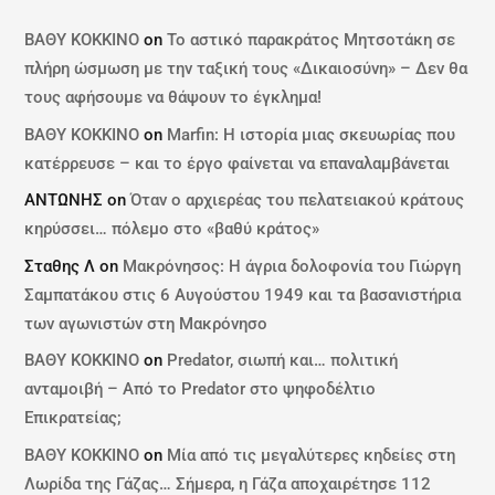
ΒΑΘΥ ΚΟΚΚΙΝΟ
on
Το αστικό παρακράτος Μητσοτάκη σε
πλήρη ώσμωση με την ταξική τους «Δικαιοσύνη» – Δεν θα
τους αφήσουμε να θάψουν το έγκλημα!
ΒΑΘΥ ΚΟΚΚΙΝΟ
on
Marfin: Η ιστορία μιας σκευωρίας που
κατέρρευσε – και το έργο φαίνεται να επαναλαμβάνεται
ΑΝΤΩΝΗΣ
on
Όταν ο αρχιερέας του πελατειακού κράτους
κηρύσσει… πόλεμο στο «βαθύ κράτος»
Σταθης Λ
on
Μακρόνησος: Η άγρια δολοφονία του Γιώργη
Σαμπατάκου στις 6 Αυγούστου 1949 και τα βασανιστήρια
των αγωνιστών στη Μακρόνησο
ΒΑΘΥ ΚΟΚΚΙΝΟ
on
Predator, σιωπή και… πολιτική
ανταμοιβή – Από το Predator στο ψηφοδέλτιο
Επικρατείας;
ΒΑΘΥ ΚΟΚΚΙΝΟ
on
Μία από τις μεγαλύτερες κηδείες στη
Λωρίδα της Γάζας… Σήμερα, η Γάζα αποχαιρέτησε 112