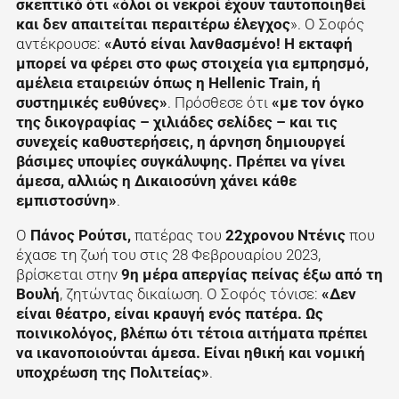
σκεπτικό ότι «όλοι οι νεκροί έχουν ταυτοποιηθεί
και δεν απαιτείται περαιτέρω έλεγχος
». Ο Σοφός
αντέκρουσε:
«Αυτό είναι λανθασμένο! Η εκταφή
μπορεί να φέρει στο φως στοιχεία για εμπρησμό,
αμέλεια εταιρειών όπως η Hellenic Train, ή
συστημικές ευθύνες»
. Πρόσθεσε ότι
«με τον όγκο
της δικογραφίας – χιλιάδες σελίδες – και τις
συνεχείς καθυστερήσεις, η άρνηση δημιουργεί
βάσιμες υποψίες συγκάλυψης. Πρέπει να γίνει
άμεσα, αλλιώς η Δικαιοσύνη χάνει κάθε
εμπιστοσύνη»
.
Ο
Πάνος Ρούτσι,
πατέρας του
22χρονου Ντένις
που
έχασε τη ζωή του στις 28 Φεβρουαρίου 2023,
βρίσκεται στην
9η μέρα απεργίας πείνας έξω από τη
Βουλή
, ζητώντας δικαίωση. Ο Σοφός τόνισε:
«Δεν
είναι θέατρο, είναι κραυγή ενός πατέρα. Ως
ποινικολόγος, βλέπω ότι τέτοια αιτήματα πρέπει
να ικανοποιούνται άμεσα. Είναι ηθική και νομική
υποχρέωση της Πολιτείας»
.