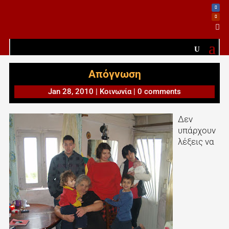

Απόγνωση
Jan 28, 2010
|
Κοινωνία
|
0 comments
Δεν
υπάρχουν
λέξεις να