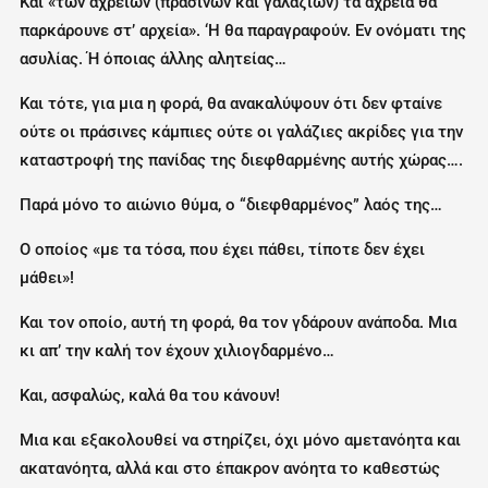
Και «των αχρείων (πράσινων και γαλάζιων) τα αχρεία θα
παρκάρουνε στ’ αρχεία». ‘Η θα παραγραφούν. Εν ονόματι της
ασυλίας. Ή όποιας άλλης αλητείας…
Και τότε, για μια η φορά, θα ανακαλύψουν ότι δεν φταίνε
ούτε οι πράσινες κάμπιες ούτε οι γαλάζιες ακρίδες για την
καταστροφή της πανίδας της διεφθαρμένης αυτής χώρας….
Παρά μόνο το αιώνιο θύμα, ο “διεφθαρμένος” λαός της…
Ο οποίος «με τα τόσα, που έχει πάθει, τίποτε δεν έχει
μάθει»!
Και τον οποίο, αυτή τη φορά, θα τον γδάρουν ανάποδα. Μια
κι απ’ την καλή τον έχουν χιλιογδαρμένο…
Και, ασφαλώς, καλά θα του κάνουν!
Μια και εξακολουθεί να στηρίζει, όχι μόνο αμετανόητα και
ακατανόητα, αλλά και στο έπακρον ανόητα το καθεστώς