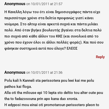
Anonymous
on 10/01/2011 at 21:57
Η Κανελλη λόγω του ότι είναι δημοσιογράφος πάντα είχε
περισσότερο χρόνο στα δελτία προφανώς γιατί κάνει
νούμερα. Στο αλτερ είναι αρκετά συχνά και πάντα μιλάει
πολύ. Από όταν βγήκε βουλευτής βγαίνει στα δελτια πολύ
πιο συχνά από κάθε άλλον του ΚΚΕ (και συνολικά από το
χρόνο που έχουν όλοι οι άλλοι πολλές φορές). Και πού σου
φάνηκαν συστημικά αυτά που έλεγε? ΕΛΕΟΣ
Reply
Anonymous
on 10/01/2011 at 21:36
Polu kali h Kanneli sta perissotera pou leei kai me polu
pathos kai floga.
Alla oti tha milouse epi 10 lepta sto deltio tou alter oute pou
tha to fadazosouna prin apo kana duo xronia.
H edyposi mou einai oti promotaroun perissotero pleon to