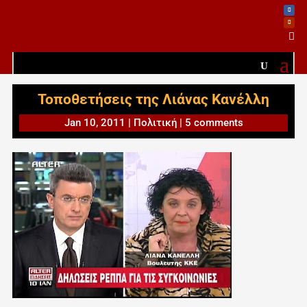

Τοποθετήσεις της Λιάνας Κανέλλη
Jan 10, 2011
|
Πολιτική
|
5 comments