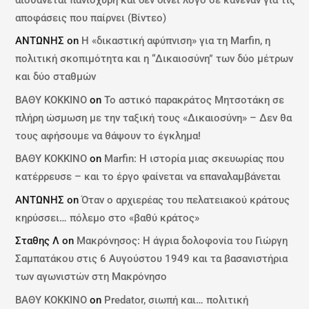
αποφάσεις που παίρνει (Βίντεο)
ΑΝΤΩΝΗΣ
on
Η «δικαστική αφύπνιση» για τη Marfin, η
πολιτική σκοπιμότητα και η “Δικαιοσύνη” των δύο μέτρων
και δύο σταθμών
ΒΑΘΥ ΚΟΚΚΙΝΟ
on
Το αστικό παρακράτος Μητσοτάκη σε
πλήρη ώσμωση με την ταξική τους «Δικαιοσύνη» – Δεν θα
τους αφήσουμε να θάψουν το έγκλημα!
ΒΑΘΥ ΚΟΚΚΙΝΟ
on
Marfin: Η ιστορία μιας σκευωρίας που
κατέρρευσε – και το έργο φαίνεται να επαναλαμβάνεται
ΑΝΤΩΝΗΣ
on
Όταν ο αρχιερέας του πελατειακού κράτους
κηρύσσει… πόλεμο στο «βαθύ κράτος»
Σταθης Λ
on
Μακρόνησος: Η άγρια δολοφονία του Γιώργη
Σαμπατάκου στις 6 Αυγούστου 1949 και τα βασανιστήρια
των αγωνιστών στη Μακρόνησο
ΒΑΘΥ ΚΟΚΚΙΝΟ
on
Predator, σιωπή και… πολιτική