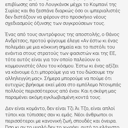
επιβίωσης από το Λουγκάνσκ μέχρι το Κομπανί της
Συρίας και θα ξεσπάνε διαρκώς όσο οι ιμπεριαλιστές
δεν διστάζουν να φέρουν στο προσκήνιο νέους
σχεδιασμούς όξυνσης των συγκρούσεων τους.
Ένας από τους συντρόφους της αποστολής, ο Θάνος
Ανδρίτσος, προτού φύγουμε έλεγε «Αν έστω κι ένας
πολεμάει με μια κόκκινη σημαία και το πιστόλι του
ενάντια στους στρατούς των φασιστών και της ΕΕ,
τότε αυτός είναι για τον οποίο παλεύουν οι
κομμουνιστές όλου του κόσμου. Έστω κι ένας αξίζει
να κάνουμε ό,τι μπορούμε για να του δώσουμε την
αλληλεγγύη μας». Σήμερα μπορούμε να πούμε ότι
ευτυχώς βρήκαμε εκεί μέσα στο εμπόλεμο Ντονμπάς
πολλούς περισσότερους από έναν. Και η σκέψη μας
παραμένει ακόμη εγκλωβισμένη κοντά τους.
Δεν είναι κομάντο, δεν είναι Τζι Άι Τζο, είναι απλοί
τύποι και τύπισσες σαν κι εμάς. Νέοι άνθρωποι οι
περισσότεροι με κανονική ζωή, σπουδές και όνειρα.
Όσο κι αν το μυαλό δεν το χωράει, αυτό το ελάχιστο