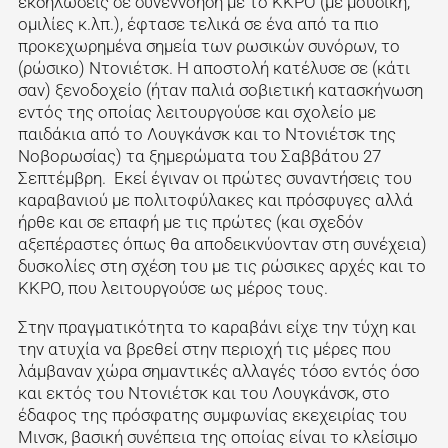
εκδηλώσεις σε συνεννόηση με το ΚΚΡΟ (με μουσική,
ομιλίες κ.λπ.), έφτασε τελικά σε ένα από τα πιο
προκεχωρημένα σημεία των ρωσικών συνόρων, το
(ρώσικο) Ντονιέτσκ. Η αποστολή κατέλυσε σε (κάτι
σαν) ξενοδοχείο (ήταν παλιά σοβιετική κατασκήνωση
εντός της οποίας λειτουργούσε και σχολείο με
παιδάκια από το Λουγκάνσκ και το Ντονιέτσκ της
Νοβορωσίας) τα ξημερώματα του Σαββάτου 27
Σεπτέμβρη. Εκεί έγιναν οι πρώτες συναντήσεις του
καραβανιού με πολιτοφύλακες και πρόσφυγες αλλά
ήρθε και σε επαφή με τις πρώτες (και σχεδόν
αξεπέραστες όπως θα αποδεικνύονταν στη συνέχεια)
δυσκολίες στη σχέση του με τις ρώσικες αρχές και το
ΚΚΡΟ, που λειτουργούσε ως μέρος τους.
Στην πραγματικότητα το καραβάνι είχε την τύχη και
την ατυχία να βρεθεί στην περιοχή τις μέρες που
λάμβαναν χώρα σημαντικές αλλαγές τόσο εντός όσο
και εκτός του Ντονιέτσκ και του Λουγκάνσκ, στο
έδαφος της πρόσφατης συμφωνίας εκεχειρίας του
Μινσκ, βασική συνέπεια της οποίας είναι το κλείσιμο