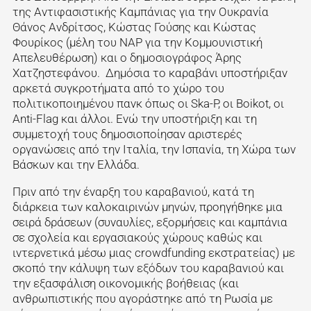
της Αντιφασιστικής Καμπάνιας για την Ουκρανία
Θάνος Ανδρίτσος, Κώστας Γούσης και Κώστας
Φουρίκος (μέλη του ΝΑΡ για την Κομμουνιστική
Απελευθέρωση) και ο δημοσιογράφος Άρης
Χατζηστεφάνου. Δημόσια το καραβάνι υποστήριξαν
αρκετά συγκροτήματα από το χώρο του
πολιτικοποιημένου πανκ όπως οι Ska-P, οι Boikot, οι
Anti-Flag και άλλοι. Ενώ την υποστήριξη και τη
συμμετοχή τους δημοσιοποίησαν αριστερές
οργανώσεις από την Ιταλία, την Ισπανία, τη Χώρα των
Βάσκων και την Ελλάδα.
Πριν από την έναρξη του καραβανιού, κατά τη
διάρκεια των καλοκαιρινών μηνών, προηγήθηκε μια
σειρά δράσεων (συναυλίες, εξορμήσεις και καμπάνια
σε σχολεία και εργασιακούς χώρους καθώς και
ιντερνετικά μέσω μιας crowdfunding εκστρατείας) με
σκοπό την κάλυψη των εξόδων του καραβανιού και
την εξασφάλιση οικονομικής βοήθειας (και
ανθρωπιστικής που αγοράστηκε από τη Ρωσία με