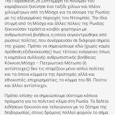
Την Παρασκευή 26 Σεπτέμβρη το πούλμαν του
καραβανιού ξεκίνησε ένα ταξίδι χιλίων και πλέον
χιλιομέτρων από τη Μόσχα για τα σύνορα της Ρωσίας
με τις εξεγερμένες περιοχές του Ντονμπάς. Την ίδια
στιγμή από τη Μόσχα και άλλες πόλεις της Ρωσίας
ξεκινούσαν τεράστια κονβόι φορτηγών με
ανθρωπιστική βοήθεια, η οποία συγκεντρώθηκε από
ρώσους πολίτες, που συνέρρευσαν σε διάφορα σημεία
της χώρας. Πρέπει να σημειώσουμε εδώ (χωρίς καμία
πρόθεση εξιδανίκευσης) πως τέτοιες ενέργειες όπως
η καμπάνια συλλογής ανθρωπιστικής βοήθειας
Κόκκινη Μόσχα – Πατριωτικό Μέτωπο (ή
αντίστοιχες) δεν τις στηρίζουν μόνο απλοί πολίτες
και τα όποια κόμματα της Αριστεράς αλλά και
εθνικιστές, επιχειρηματίες, το κόμμα του Βλ. Πούτιν
και άλλοι αντίστοιχοι.
Πρέπει επίσης να σημειώσουμε σύντομα κάποια
πράγματα για το πολιτικό κλίμα στη Ρωσία. Τα δελτία
ειδήσεων ξεκινούν και τελειώνουν με το ζήτημα της
Νοβορωσίας, στους δρόμους πολλοί φορούν το σήμα