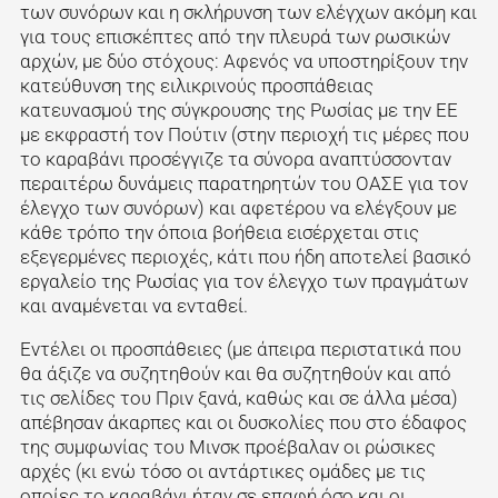
των συνόρων και η σκλήρυνση των ελέγχων ακόμη και
για τους επισκέπτες από την πλευρά των ρωσικών
αρχών, με δύο στόχους: Αφενός να υποστηρίξουν την
κατεύθυνση της ειλικρινούς προσπάθειας
κατευνασμού της σύγκρουσης της Ρωσίας με την ΕΕ
με εκφραστή τον Πούτιν (στην περιοχή τις μέρες που
το καραβάνι προσέγγιζε τα σύνορα αναπτύσσονταν
περαιτέρω δυνάμεις παρατηρητών του ΟΑΣΕ για τον
έλεγχο των συνόρων) και αφετέρου να ελέγξουν με
κάθε τρόπο την όποια βοήθεια εισέρχεται στις
εξεγερμένες περιοχές, κάτι που ήδη αποτελεί βασικό
εργαλείο της Ρωσίας για τον έλεγχο των πραγμάτων
και αναμένεται να ενταθεί.
Εντέλει οι προσπάθειες (με άπειρα περιστατικά που
θα άξιζε να συζητηθούν και θα συζητηθούν και από
τις σελίδες του Πριν ξανά, καθώς και σε άλλα μέσα)
απέβησαν άκαρπες και οι δυσκολίες που στο έδαφος
της συμφωνίας του Μινσκ προέβαλαν οι ρώσικες
αρχές (κι ενώ τόσο οι αντάρτικες ομάδες με τις
οποίες το καραβάνι ήταν σε επαφή όσο και οι