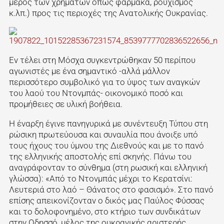
μέρος των χρημάτων όπως φάρμακα, ρουχισμός
κ.λπ.) προς τις περιοχές της Ανατολικής Ουκρανίας.
Εν τέλει στη Μόσχα συγκεντρώθηκαν 50 περίπου
αγωνιστές με ένα σημαντικό -αλλά μάλλον
περισσότερο συμβολικό για το ύψος των αναγκών
του λαού του Ντονμπάς- οικονομικό ποσό και
προμήθειες σε υλική βοήθεια.
Η έναρξη έγινε πανηγυρικά με συνέντευξη Τύπου στη
ρώσικη πρωτεύουσα και συναυλία που άνοιξε υπό
τους ήχους του ύμνου της Διεθνούς και με το πανό
της ελληνικής αποστολής επί σκηνής. Πάνω του
αναγράφονταν το σύνθημα (στη ρωσική και ελληνική
γλώσσα): «Από το Ντονμπάς μέχρι το Κερατσίνι:
Λευτεριά στο λαό – Θάνατος στο φασισμό». Στο πανό
επίσης απεικονίζονταν ο δικός μας Παύλος Φύσσας
και το δολοφονημένο, στο κτήριο των συνδικάτων
στην Οδησσό, μέλος της ουκρανικής αριστερής