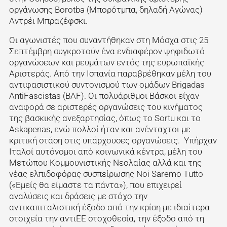
οργάνωσης Borotba (Μπορότμπα, δηλαδή Αγώνας)
Αντρέι Μπραζέφσκι.
Οι αγωνιστές που συναντήθηκαν στη Μόσχα στις 25
Σεπτέμβρη συγκροτούν ένα ενδιαφέρον ψηφιδωτό
οργανώσεων και ρευμάτων εντός της ευρωπαϊκής
Αριστεράς. Από την Ισπανία παραβρέθηκαν μέλη του
αντιφασιστικού συντονισμού των ομάδων Brigadas
AntiFascistas (BAF). Οι πολυάριθμοι Βάσκοι είχαν
αναφορά σε αριστερές οργανώσεις του κινήματος
της βασκικής ανεξαρτησίας, όπως το Sortu και το
Askapenas, ενώ πολλοί ήταν και ανένταχτοι με
κριτική στάση στις υπάρχουσες οργανώσεις. Υπήρχαν
Ιταλοί αυτόνομοι από κοινωνικά κέντρα, μέλη του
Μετώπου Κομμουνιστικής Νεολαίας αλλά και της
νέας ελπιδοφόρας συσπείρωσης Noi Saremo Τutto
(«Εμείς θα είμαστε τα πάντα»), που επιχειρεί
αναλύσεις και δράσεις με στόχο την
αντικαπιταλιστική έξοδο από την κρίση με ιδιαίτερα
στοιχεία την αντιΕΕ στοχοθεσία, την έξοδο από τη