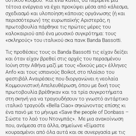
τέτοια ενέργεια να έχει προκύψει μέσα από κάλεσμα,
σχεδιασμό και υλοποίηση κάποιας οργάνωσης (ή και
περισσότερων) της ευρωπαϊκής Αριστεράς, η
πρωτοβουλία πάρθηκε τις πρώτες μέρες του
καλοκαιριού από ένα μουσικό συγκρότημα: τους
«σκληρούς» του ιταλικού σκα πανκ Banda Bassotti.
Τις προθέσεις τους οι Banda Bassotti τις είχαν δείξει
και όταν είχαν βρεθεί στις αρχές του περασμένου
Ιούνη στην Αθήνα μαζί με τους «δικούς μας» έλληνες
Anfo και τους ισπανούς Boikot, στο πλαίσιο του
φεστιβάλ Αναιρέσεις που διοργανώνει η νεολαία
Κομμουνιστική Απελευθέρωση, όπου με δική τους
πρωτοβουλία βρέθηκαν και τα τρία συγκροτήματα
στη σκηνή για να τραγουδήσουν το γνωστό αντάρτικο
ιταλικό τραγούδι «Bella Ciao» σηκώνοντας επίσης κι
ένα πανό με το μήνυμα «Save the people of Donbass –
Σώστε το λαό του Ντονμπάς». Με μια ανακοίνωση
που, ανάμεσα στα άλλα, σημείωνε «Είμαστε
κουρασμένοι από όλα αυτά και σε συνεργασία με τις