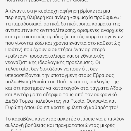
Απέναντι στην κυρίαρχη αφήγηση βρίσκεται μια
περίεργη, θλιβερή και ανίερη «συμμαχία προθύμων»:
τα παραδοσιακά, αστικά, δυτικότροπα, κόμματα της
αντιπουτινικής αντιπολίτευσης, ορισμένες αναρχικές
και τροτσκιστικές ομάδες (κι αυτές κομμάτι αγώνων
που γίνονται εδώ και χρόνια ενάντια στο καθεστώς
Πούτιν) που έχουν υιοθετήσει έναν αριστερό
«μαϊντάν» προσανατολισμό και οι εθνικιστές
νεοναζιστικής ιδεολογικής προέλευσης. Οι
τελευταίοι δεν διστάζουν να πουν ότι δεν
υπερασπίζονται την υποταγμένη στους Εβραίους
πολυεθνική Ρωσία του Πούτιν και τις επιλογές της
και ότι προτιμούν να καταταγούν στα τάγματα Αζόφ
και Αϊντάρ με τα αδέρφια τους από τον ουκρανικό
Δεξιό Τομέα παλεύοντας για Ρωσία, Ουκρανία και
Ευρώπη όπου θα επικρατεί φυλετική καθαρότητα!
Το καραβάνι, κάνοντας αρκετές στάσεις για επιπλέον
συλλογή βοήθειας και πραγματοποιώντας μικρές