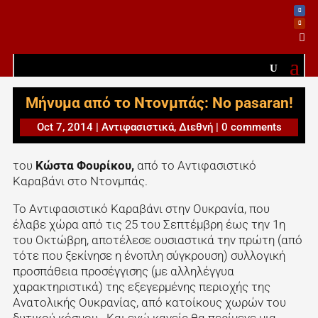

Μήνυμα από το Ντονμπάς: No pasaran!
Oct 7, 2014
|
Αντιφασιστικά
,
Διεθνή
|
0 comments
του
Κώστα Φουρίκου,
από το Αντιφασιστικό
Καραβάνι στο Ντονμπάς.
Το Αντιφασιστικό Καραβάνι στην Ουκρανία, που
έλαβε χώρα από τις 25 του Σεπτέμβρη έως την 1η
του Οκτώβρη, αποτέλεσε ουσιαστικά την πρώτη (από
τότε που ξεκίνησε η ένοπλη σύγκρουση) συλλογική
προσπάθεια προσέγγισης (με αλληλέγγυα
χαρακτηριστικά) της εξεγερμένης περιοχής της
Ανατολικής Ουκρανίας, από κατοίκους χωρών του
δυτικού κόσμου. Και ενώ κανείς θα περίμενε μια