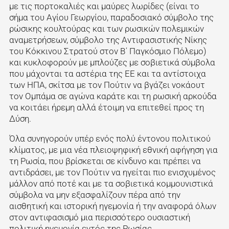
με τις πορτοκαλιές και μαύρες λωρίδες (είναι το
σήμα του Αγίου Γεωργίου, παραδοσιακό σύμβολο της
ρώσικης κουλτούρας και των ρωσικών πολεμικών
αναμετρήσεων, σύμβολο της Αντιφασιστικής Νίκης
του Κόκκινου Στρατού στον Β΄ Παγκόσμιο Πόλεμο)
και κυκλοφορούν με μπλούζες με σοβιετικά σύμβολα
που μάχονται τα αστέρια της ΕΕ και τα αντίστοιχα
των ΗΠΑ, σκίτσα με τον Πούτιν να βγάζει νοκάουτ
τον Ομπάμα σε αγώνα καράτε και τη ρωσική αρκούδα
να κοιτάει ήρεμη αλλά έτοιμη να επιτεθεί προς τη
Δύση.
Όλα συνηγορούν υπέρ ενός πολύ έντονου πολιτικού
κλίματος, με μια νέα πλειοψηφική εθνική αφήγηση για
τη Ρωσία, που βρίσκεται σε κίνδυνο και πρέπει να
αντιδράσει, με τον Πούτιν να ηγείται πιο ενισχυμένος
μάλλον από ποτέ και με τα σοβιετικά κομμουνιστικά
σύμβολα να μην εξασφαλίζουν πέρα από την
αισθητική και ιστορική ηγεμονία ή την αναφορά όλων
στον αντιφασισμό μια περισσότερο ουσιαστική
πολιτική ηγεμονία εντός της Ρωσίας.