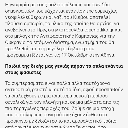
Η γνωριμία με τους πολιτοφύλακες και των δύο
δημοκρατιών που μάχονται εναντίον της συμμαχίας
νεοφιλελεύθερων και ναζί του Κιέβου αποτελεί
πλούσια εμπειρία, το υλικό της οποίας θα αρχίσει να
ανεβαίνει στο Πριν, στην ιστοσελίδα
toperiodiko.gr
και
στο μπλογκ της Αντιφασιστικής Καμπάνιας για την
Ουκρανία το επόμενο διάστημα, ενώ τμήμα του θα
προβληθεί και στη μεγάλη εκδήλωση που
προγραμματίζεται για τις 17 Οκτώβρη στην Αθήνα.
Παιδιά της δικής μας γενιάς πήραν τα όπλα ενάντια
στους φασίστες
Τα συμπεράσματα είναι πολλά αλλά ταυτόχρονα
αντιφατικά, ρευστά κι αυτά τα ίδια, αφού προσπαθούν
να διαλεχθούν με μια ιδιαίτερα ρευστή περίοδο
συνολικά για τον πλανήτη και σε μια μάλιστα από τις
πιο ταραγμένες περιοχές του. Ζούμε σε μια εποχή
που οι πολεμικές συγκρούσεις έχουν έρθει στο
προσκήνιο με ξεδιάντροπο και αμοραλιστικό τρόπο
από την πλευρά των αστικών τάξεων, που όσο