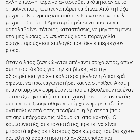
άλλη επιλογή παρά να αντισταθεί ακόμη κι αν αυτό
σημαίνει πως πρέπει να πάρει τα όπλα: Από τη Γάζα
μέχρι το Ντονμπάς και από την Κωνσταντινούπολη
μέχρι τη Συρία. Η Αριστερά πρέπει να μπορεί να
καταλαβαίνει τέτοιες καταστάσεις, να μην περιμένει
έτοιμες λύσεις με «σωστούς κατά παραγγελία
συσχετισμούς» και επιλογές που δεν εμπεριέχουν
ρίσκο.
Όταν ο λαός ξεσηκώνεται απέναντι σε χούντες, όπως
αυτή του Κιέβου, για την επιβίωση, για την
αξιοπρέπεια, για ένα καλύτερο μέλλον, η Αριστερά
οφείλει να πρωταγωνιστήσει και να στηρίξει. Ακόμη
κι αν υπάρχουν συμφέροντα που επιβουλεύονται έναν
τέτοιο ξεσηκωμό (που υπάρχουν), ακόμη κι αν εντός
αυτών που ξεσηκώθηκαν υπάρχουν φορείς ιδεών
αντίπαλων από όσες πρεσβεύει η Αριστερά (που
επίσης υπάρχουν, τις είδαμε και από κοντά). Οι
κομμουνιστές, οι επαναστάτες, πρέπει να είναι
μπροστάρηδες σε τέτοιους ξεσηκωμούς που θα έχουν
και εθνικά χαρακτηριστικά ανεξαρτησίας και