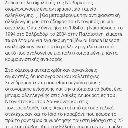
λαϊκές πολιτοφυλακές της Νοβορωσίας
διοργανώνουμε ένα αντιφασιστικό ταμείο
αλληλεγγύης. […] Θα μεταφέρουμε την αντιφασιστική
αλληλεγγύη μας στο έδαφος του Ντονμπάς με μια
συναυλία. Όπως έγινε ήδη το 1984 στη Νικαράγουα, το
1994 στο Σαλβαδόρ, το 2004 στην Παλαιστίνη, είμαστε
τώρα έτοιμοι για ένα ακόμη ταξίδι» οι Banda Bassotti
αναλάμβαναν ένα φορτίο μάλλον μεγαλύτερο από
αυτό που αναλογεί σε μια πολιτικοποιημένη μπάντα
κομμουνιστικής αναφοράς.
Στο κάλεσμα ανταποκρίθηκαν οργανώσεις,
αγωνιστές, δημοσιογράφοι και καλλιτέχνες.
Συνέδραμαν την προσπάθεια συγκέντρωσης
οικονομικής ενίσχυσης και την απόπειρα να δοθεί ένα
μήνυμα αλληλεγγύης στις Λαϊκές Δημοκρατίες του
Ντονιέτσκ και του Λουγκάνσκ και στις
πολιτοφυλακές τους. Αρκετοί από αυτούς τελικά
στελέχωσαν και το ίδιο το καραβάνι, που έδωσε το
πρώτο ραντεβού συγκρότησής του στη Μόσχα στις 25
του Σεπτέμβρη. Από την Ελλάδα συμμετείχαν τα μέλη