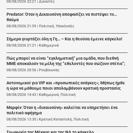
08/08/2026 22:21
|
Δικαστές
Predator: Όταν η Δικαιοσύνη αποφασίζει να πιστέψει το…
θαύμα
08/08/2026 21:59
|
Πολιτική
,
Υποκλοπές
Σήμερα γιορτάζει όλη η Γη… – Και η θεούσα έμεινε κάγκελο!
08/08/2026 21:21
|
Καθημερινά
Πώς μπορεί να είναι “εγκληματική” μια ομάδα, που διεθνή
ΜΜΕ αποκαλούν τα μέλη της “εθελοντές που σώζουν σπίτια”;
08/08/2026 20:56
|
Ρουβίκωνας
Αστυνομικοί για VIP και «προσωπικές ανάγκες»; Μήπως ήρθε
η ώρα να μάθουμε ποιοι απολαμβάνουν κρατική προστασία;
08/08/2026 14:43
|
Καθημερινά
,
Πολιτική
Μαρφίν: Όταν η «δικαιοσύνη» καλείται να υπηρετήσει ένα
πολιτικό αφήγημα
08/08/2026 13:30
|
Κρατική Καταστολή
,
Πολιτική
Συμφωνία της Μέκκας και της ΝΔ το κάγκελο.