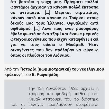
ότι βαστάει η ψυχή μας. Πράγματι πολλοί
φαντάροι άρχισαν να κάνουν πολλά έκτροπα
σε αντίποινα. […] Μερικοί στρατιώτες
κάνουν αυτό που κάνουν οι Τούρκοι στους
δικούς μας τους Έλληνες. Οφθαλμόν αντί
οφθαλμού. […] Λένε πως ένας ρασοφόρος
έβαλε φωτιά σε ένα τζαμί και έκαψε μερικές
φτωχοοικογένειες που είχαν καταφύγει εκεί
για να τους σώσει ο Μωάμεθ. Ήταν
οικογένειες που δεν πρόλαβαν να φύγουν,
όπως οι πλούσιοι του Αϊδινίου.
Από την
“Ιστορία (κωμικοτραγική) του νεοεληνικού
κράτους”
, του
Β. Ραφαηλίδη:
Την 13η Αυγούστου 1922, αρχίζει η
τρομερή και φοβερή επίθεση του
Κεμάλ Ατατούρκ, που το διάστημα
που οι Έλληνες προελαύνουν, ετοιμάζεται