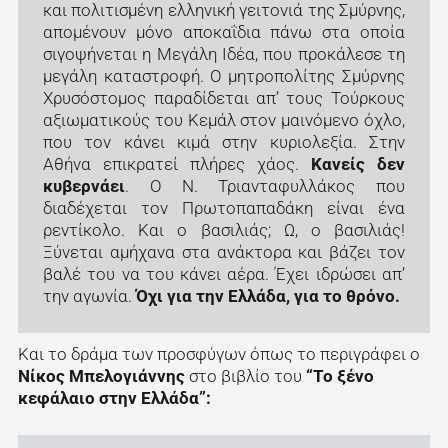
και πολιτισμένη ελληνική γειτονιά της Σμύρνης,
απομένουν μόνο αποκαΐδια πάνω στα οποία
σιγοψήνεται η Μεγάλη Ιδέα, που προκάλεσε τη
μεγάλη καταστροφή. Ο μητροπολίτης Σμύρνης
Χρυσόστομος παραδίδεται απ’ τους Τούρκους
αξιωματικούς του Κεμάλ στον μαινόμενο όχλο,
που τον κάνει κιμά στην κυριολεξία. Στην
Αθήνα επικρατεί πλήρες χάος.
Κανείς δεν
κυβερνάει
. Ο Ν. Τριανταφυλλάκος που
διαδέχεται τον Πρωτοπαπαδάκη είναι ένα
ρεντίκολο. Και ο βασιλιάς; Ω, ο βασιλιάς!
Ξύνεται αμήχανα στα ανάκτορα και βάζει τον
βαλέ του να του κάνει αέρα. Έχει ιδρώσει απ’
την αγωνία.
Όχι για την Ελλάδα, για το θρόνο.
Και το δράμα των προσφύγων όπως το περιγράφει ο
Νίκος Μπελογιάννης
στο βιβλίο του
“Το ξένο
κεφάλαιο στην Ελλάδα”: