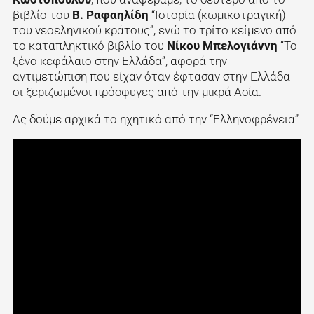
βιβλίο του
Β. Ραφαηλίδη
“Ιστορία (κωμικοτραγική)
του νεοεληνικού κράτους”, ενώ το τρίτο κείμενο από
το καταπληκτικό βιβλίο του
Νίκου Μπελογιάννη
“Το
ξένο κεφάλαιο στην Ελλάδα”, αφορά την
αντιμετώπιση που είχαν όταν έφτασαν στην Ελλάδα
οι ξεριζωμένοι πρόσφυγες από την μικρά Ασία.
Ας δούμε αρχικά το ηχητικό από την “Ελληνοφρένεια”