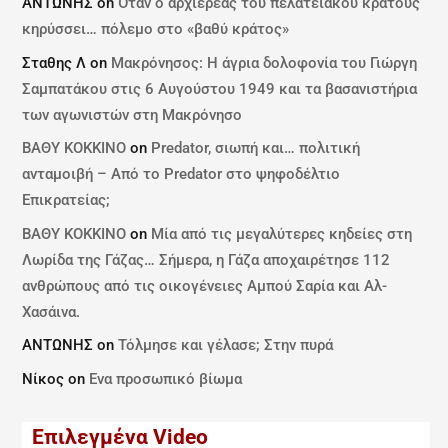
ΑΝΤΩΝΗΣ
on
Όταν ο αρχιερέας του πελατειακού κράτους
κηρύσσει… πόλεμο στο «βαθύ κράτος»
Σταθης Λ
on
Μακρόνησος: Η άγρια δολοφονία του Γιώργη
Σαμπατάκου στις 6 Αυγούστου 1949 και τα βασανιστήρια
των αγωνιστών στη Μακρόνησο
ΒΑΘΥ ΚΟΚΚΙΝΟ
on
Predator, σιωπή και… πολιτική
ανταμοιβή – Από το Predator στο ψηφοδέλτιο
Επικρατείας;
ΒΑΘΥ ΚΟΚΚΙΝΟ
on
Μία από τις μεγαλύτερες κηδείες στη
Λωρίδα της Γάζας… Σήμερα, η Γάζα αποχαιρέτησε 112
ανθρώπους από τις οικογένειες Αμπού Σαρία και Αλ-
Χασάινα.
ΑΝΤΩΝΗΣ
on
Τόλμησε και γέλασε; Στην πυρά
Νίκος
on
Ενα προσωπικό βίωμα
Επιλεγμένα Video