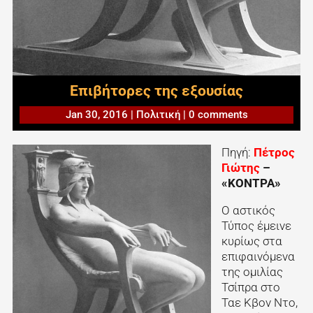
Επιβήτορες της εξουσίας
Jan 30, 2016
|
Πολιτική
|
0 comments
Πηγή:
Πέτρος
Γιώτης
–
«ΚΟΝΤΡΑ»
Ο αστικός
Τύπος έμεινε
κυρίως στα
επιφαινόμενα
της ομιλίας
Τσίπρα στο
Ταε Κβον Ντο,