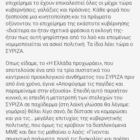
επιχείρημα το έχουν επικαλεστεί όλες οι μέχρι τώρα
κυβερνήσεις, γαλάζιες και πράσινες. Κάθε φορά που
ξεσπούσε μια κινητοποίηση και τα πράγματα
οξύνονταν, το επιχείρημα της εκάστοτε κυβέρνησης
-ιδιαίτερα αν ήταν σχετικά φρέσκια η εκλογή της-
ήταν πως αυτή ψηφίστηκε από το λαό και επομένως
νομιμοποιείται να ασκεί πολιτική. Τα ίδια λέει τώρα ο
ΣΥΡΙΖΑ.
Οπως είδαμε, το «Η Ελλάδα προχωράει», που
αποτελούσε ένα από τα τρία συστατικά του
κεντρικού προεκλογικού συνθήματος του ΣΥΡΙΖΑ πριν
από ένα χρόνο, έγινε «Αποφύγαμε τις παγίδες και
παραμείναμε στην εξουσία». Επειδή αυτό παραήταν
κυνικό, κι επειδή η μετατροπή των στελεχών του
ΣΥΡΙΖΑ σε παχύδερμα (στη λαϊκή γλώσσα θα λέγαμε:
γομάρια) θέλει λίγο σανό, δε δίστασε να καμαρώσει
και για τις… μεγάλες επιτυχίες της κυβερνητικής
πολιτικής, που όμως τις κρύβουν τα διαπλεκόμενα
ΜΜΕ και δεν τις μαθαίνει ο λαός: «Γίνονται
σημαντικά πράγματα, παρά τις δυσκολίες και πρέπει