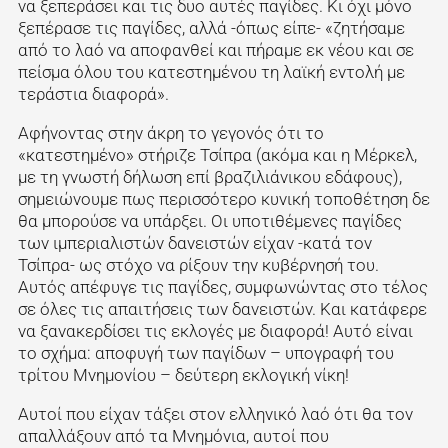
να ξεπεράσει και τις δυο αυτές παγίδες. Κι όχι μόνο
ξεπέρασε τις παγίδες, αλλά -όπως είπε- «ζητήσαμε
από το λαό να αποφανθεί και πήραμε εκ νέου και σε
πείσμα όλου του κατεστημένου τη λαϊκή εντολή με
τεράστια διαφορά».
Αφήνοντας στην άκρη το γεγονός ότι το
«κατεστημένο» στήριζε Τσίπρα (ακόμα και η Μέρκελ,
με τη γνωστή δήλωση επί βραζιλιάνικου εδάφους),
σημειώνουμε πως περισσότερο κυνική τοποθέτηση δε
θα μπορούσε να υπάρξει. Οι υποτιθέμενες παγίδες
των ιμπεριαλιστών δανειστών είχαν -κατά τον
Τσίπρα- ως στόχο να ρίξουν την κυβέρνησή του.
Αυτός απέφυγε τις παγίδες, συμφωνώντας στο τέλος
σε όλες τις απαιτήσεις των δανειστών. Και κατάφερε
να ξανακερδίσει τις εκλογές με διαφορά! Αυτό είναι
το σχήμα: αποφυγή των παγίδων – υπογραφή του
τρίτου Μνημονίου – δεύτερη εκλογική νίκη!
Αυτοί που είχαν τάξει στον ελληνικό λαό ότι θα τον
απαλλάξουν από τα Μνημόνια, αυτοί που