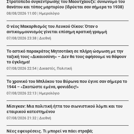
Στρατόπεδο συγκέντρωσης του Μαουτχάουζε: συνώνυμο του
θανάτου και τόπος μαρτυρίου (Ιδρύεται σαν σήμερα το 1938)
08/08/2026 11:00
|
Ημερολόγιο
Ο νέος Μακαρθισμός του Λευκού Οίκου: Όταν ο
αντικομμουνισμός γίνεται επίσημη κρατική γραμμή
07/08/2026 23:38
|
Διεθνή
Το αστικό παρακράτος Μητσοτάκη σε πλήρη ώσμωση με την
ταξική τους «Δικαιοσύνη» – Δεν θα τους αφήσουμε να θάψουν
το έγκλημα!
07/08/2026 22:54
|
Δικαστές
,
Πολιτική
Το χρονικό του Μπλόκου του Βύρωνα που έγινε σαν σήμερα το
1944 – «Σκοτώστε εμένα, φονιάδες!»
07/08/2026 22:13
|
Ημερολόγιο
Μίσιγκαν: Μια πολιτική ήττα του σιωνιστικού λόμπι και του
εταιρικού κατεστημένου
07/08/2026 21:32
|
Διεθνή
Νέες εφευρέσεις. Τι μπορεί να πάει στραβά;