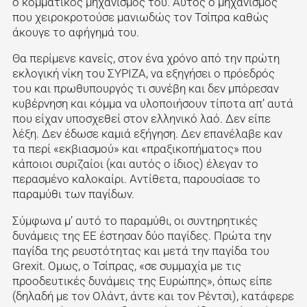
ο κομματικός μηχανισμός του. Αυτός ο μηχανισμός
που χειροκροτούσε μανιωδώς τον Τσίπρα καθώς
άκουγε το αφήγημά του.
Θα περίμενε κανείς, στον ένα χρόνο από την πρώτη
εκλογική νίκη του ΣΥΡΙΖΑ, να εξηγήσει ο πρόεδρός
του και πρωθυπουργός τι συνέβη και δεν μπόρεσαν
κυβέρνηση και κόμμα να υλοποιήσουν τίποτα απ’ αυτά
που είχαν υποσχεθεί στον ελληνικό λαό. Δεν είπε
λέξη. Δεν έδωσε καμιά εξήγηση. Δεν επανέλαβε καν
τα περί «εκβιασμού» και «πραξικοπήματος» που
κάποιοι συριζαίοι (και αυτός ο ίδιος) έλεγαν το
περασμένο καλοκαίρι. Αντίθετα, παρουσίασε το
παραμύθι των παγίδων.
Σύμφωνα μ’ αυτό το παραμύθι, οι συντηρητικές
δυνάμεις της ΕΕ έστησαν δύο παγίδες. Πρώτα την
παγίδα της ρευστότητας και μετά την παγίδα του
Grexit. Ομως, ο Τσίπρας, «σε συμμαχία με τις
προοδευτικές δυνάμεις της Ευρώπης», όπως είπε
(δηλαδή με τον Ολάντ, άντε και τον Ρέντσι), κατάφερε