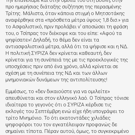
Την επανέλαβε και στην ομιλία του στη Βουλή, στην
προ ημερήσιας διάταξης συζήτηση της περασμένης
Τρίτης. Μάλιστα, όταν κάποια στιγμή ο Μητσοτάκης
αναφέρθηκε στα «πρόσθετα μέτρα ύψους 1,8 δισ.» για
το Ασφαλιστικό, πριν προλάβει ν’ αποσώσει τη φράση
του, ο Τσίπρας τον διέκοψε και του είπε: «Αφού τα
ψηφίσατε»! Δηλαδή, το θέμα δεν είναι τα
αντιασφαλιστικά μέτρα, αλλά ότι τα ψήφισε και η ΝΔ.
Η πολιτική ΣΥΡΙΖΑ δεν κρίνεται καθεαυτή, δεν
κρίνεται για τη συνέπειά της με τις προεκλογικές της
υποσχέσεις πριν από ένα χρόνο, αλλά κρίνεται σε
σχέση με τη συνέπεια της ΝΔ και των άλλων
μνημονιακών δυνάμεων της αντιπολίτευσης!
Εμμέσως, το «δεν δικαιούστε για να ομιλείτε»
απευθύνεται και στον ελληνικό λαό. Ο Τσίπρας τόνισε
ιδιαίτερα το γεγονός ότι ο ΣΥΡΙΖΑ κέρδισε τις
εκλογές του Σεπτέμβρη ενώ είχε ήδη υπογράψει το
τρίτο Μνημόνιο. Το ότι εκατοντάδες χιλιάδες
ψηφοφόροι του τον εγκατέλειψαν προφανώς δε
σημαίνει τίποτα. Πέραν αυτού, όμως, το συγκεκριμένο