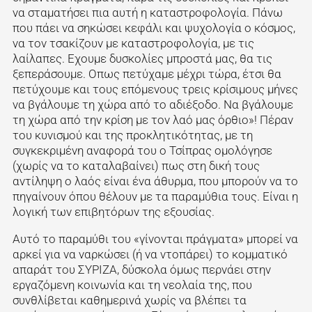
να σταματήσει πια αυτή η καταστροφολογία. Πάνω
που πάει να σηκώσει κεφάλι και ψυχολογία ο κόσμος,
να τον τσακίζουν με καταστροφολογία, με τις
λαίλαπες. Εχουμε δυσκολίες μπροστά μας, θα τις
ξεπεράσουμε. Οπως πετύχαμε μέχρι τώρα, έτσι θα
πετύχουμε και τους επόμενους τρεις κρίσιμους μήνες
να βγάλουμε τη χώρα από το αδιέξοδο. Να βγάλουμε
τη χώρα από την κρίση με τον λαό μας όρθιο»! Πέραν
του κυνισμού και της προκλητικότητας, με τη
συγκεκριμένη αναφορά του ο Τσίπρας ομολόγησε
(χωρίς να το καταλαβαίνει) πως στη δική τους
αντίληψη ο λαός είναι ένα άθυρμα, που μπορούν να το
πηγαίνουν όπου θέλουν με τα παραμύθια τους. Είναι η
λογική των επιβητόρων της εξουσίας.
Αυτό το παραμύθι του «γίνονται πράγματα» μπορεί να
αρκεί για να ναρκώσει (ή να ντοπάρει) το κομματικό
απαράτ του ΣΥΡΙΖΑ, δύσκολα όμως περνάει στην
εργαζόμενη κοινωνία και τη νεολαία της, που
συνθλίβεται καθημερινά χωρίς να βλέπει τα