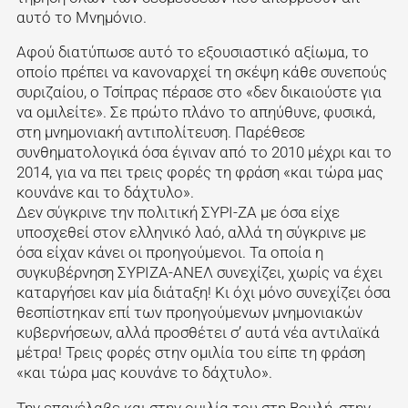
αυτό το Μνημόνιο.
Αφού διατύπωσε αυτό το εξουσιαστικό αξίωμα, το
οποίο πρέπει να κανοναρχεί τη σκέψη κάθε συνεπούς
συριζαίου, ο Τσίπρας πέρασε στο «δεν δικαιούστε για
να ομιλείτε». Σε πρώτο πλάνο το απηύθυνε, φυσικά,
στη μνημονιακή αντιπολίτευση. Παρέθεσε
συνθηματολογικά όσα έγιναν από το 2010 μέχρι και το
2014, για να πει τρεις φορές τη φράση «και τώρα μας
κουνάνε και το δάχτυλο».
Δεν σύγκρινε την πολιτική ΣΥΡΙ-ΖΑ με όσα είχε
υποσχεθεί στον ελληνικό λαό, αλλά τη σύγκρινε με
όσα είχαν κάνει οι προηγούμενοι. Τα οποία η
συγκυβέρνηση ΣΥΡΙΖΑ-ΑΝΕΛ συνεχίζει, χωρίς να έχει
καταργήσει καν μία διάταξη! Κι όχι μόνο συνεχίζει όσα
θεσπίστηκαν επί των προηγούμενων μνημονιακών
κυβερνήσεων, αλλά προσθέτει σ’ αυτά νέα αντιλαϊκά
μέτρα! Τρεις φορές στην ομιλία του είπε τη φράση
«και τώρα μας κουνάνε το δάχτυλο».