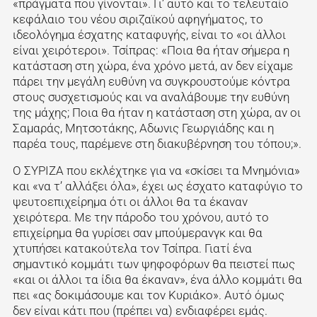
«πράγματα που γίνονται». Γι’ αυτό και το τελευταίο
κεφάλαιο του νέου σιριζαϊκού αφηγήματος, το
ιδεολόγημα έσχατης καταφυγής, είναι το «οι άλλοι
είναι χειρότεροι». Τσίπρας: «Ποια θα ήταν σήμερα η
κατάσταση στη χώρα, ένα χρόνο μετά, αν δεν είχαμε
πάρει την μεγάλη ευθύνη να συγκρουστούμε κόντρα
στους συσχετισμούς και να αναλάβουμε την ευθύνη
της μάχης; Ποια θα ήταν η κατάσταση στη χώρα, αν οι
Σαμαράς, Μητσοτάκης, Αδωνις Γεωργιάδης και η
παρέα τους, παρέμενε στη διακυβέρνηση του τόπου;».
Ο ΣΥΡΙΖΑ που εκλέχτηκε για να «σκίσει τα Μνημόνια»
και «να τ’ αλλάξει όλα», έχει ως έσχατο καταφύγιο το
ψευτοεπιχείρημα ότι οι άλλοι θα τα έκαναν
χειρότερα. Με την πάροδο του χρόνου, αυτό το
επιχείρημα θα γυρίσει σαν μπούμερανγκ και θα
χτυπήσει κατακούτελα τον Τσίπρα. Γιατί ένα
σημαντικό κομμάτι των ψηφοφόρων θα πειστεί πως
«και οι άλλοι τα ίδια θα έκαναν», ένα άλλο κομμάτι θα
πει «ας δοκιμάσουμε και τον Κυριάκο». Αυτό όμως
δεν είναι κάτι που (πρέπει να) ενδιαφέρει εμάς.