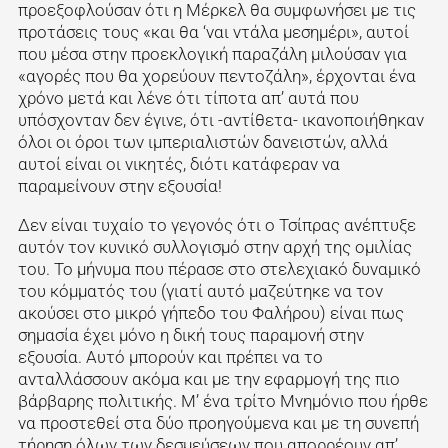
προεξοφλούσαν ότι η Μέρκελ θα συμφωνήσει με τις
προτάσεις τους «και θα ‘ναι ντάλα μεσημέρι», αυτοί
που μέσα στην προεκλογική παραζάλη μιλούσαν για
«αγορές που θα χορεύουν πεντοζάλη», έρχονται ένα
χρόνο μετά και λένε ότι τίποτα απ’ αυτά που
υπόσχονταν δεν έγινε, ότι -αντίθετα- ικανοποιήθηκαν
όλοι οι όροι των ιμπεριαλιστών δανειστών, αλλά
αυτοί είναι οι νικητές, διότι κατάφεραν να
παραμείνουν στην εξουσία!
Δεν είναι τυχαίο το γεγονός ότι ο Τσίπρας ανέπτυξε
αυτόν τον κυνικό συλλογισμό στην αρχή της ομιλίας
του. Το μήνυμα που πέρασε στο στελεχιακό δυναμικό
του κόμματός του (γιατί αυτό μαζεύτηκε να τον
ακούσει στο μικρό γήπεδο του Φαλήρου) είναι πως
σημασία έχει μόνο η δική τους παραμονή στην
εξουσία. Αυτό μπορούν και πρέπει να το
ανταλλάσσουν ακόμα και με την εφαρμογή της πιο
βάρβαρης πολιτικής. Μ’ ένα τρίτο Μνημόνιο που ήρθε
να προστεθεί στα δύο προηγούμενα και με τη συνεπή
τήρηση όλων των δεσμεύσεων που απορρέουν απ’