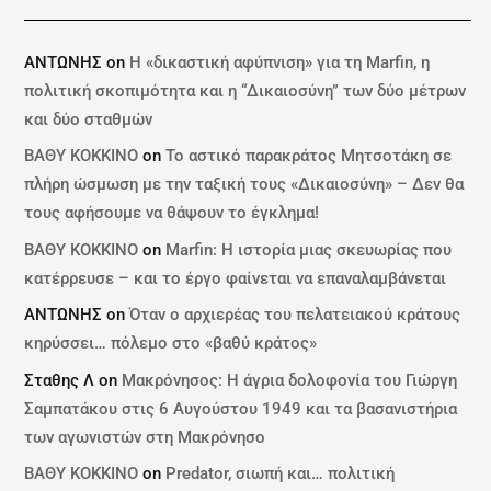
ΑΝΤΩΝΗΣ
on
Η «δικαστική αφύπνιση» για τη Marfin, η
πολιτική σκοπιμότητα και η “Δικαιοσύνη” των δύο μέτρων
και δύο σταθμών
ΒΑΘΥ ΚΟΚΚΙΝΟ
on
Το αστικό παρακράτος Μητσοτάκη σε
πλήρη ώσμωση με την ταξική τους «Δικαιοσύνη» – Δεν θα
τους αφήσουμε να θάψουν το έγκλημα!
ΒΑΘΥ ΚΟΚΚΙΝΟ
on
Marfin: Η ιστορία μιας σκευωρίας που
κατέρρευσε – και το έργο φαίνεται να επαναλαμβάνεται
ΑΝΤΩΝΗΣ
on
Όταν ο αρχιερέας του πελατειακού κράτους
κηρύσσει… πόλεμο στο «βαθύ κράτος»
Σταθης Λ
on
Μακρόνησος: Η άγρια δολοφονία του Γιώργη
Σαμπατάκου στις 6 Αυγούστου 1949 και τα βασανιστήρια
των αγωνιστών στη Μακρόνησο
ΒΑΘΥ ΚΟΚΚΙΝΟ
on
Predator, σιωπή και… πολιτική