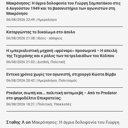
Μακρόνησος: Η άγρια δολοφονία του Γιώργη Σαμπατάκου στις
6 Αυγούστου 1949 και τα βασανιστήρια των αγωνιστών στη
Μακρόνησο
06/08/2026 22:49
|
Ημερολόγιο
Καταργώντας το δικαίωμα στο άσυλο
06/08/2026 21:38
|
Ιδέες - απόψεις
Η ιμπεριαλιστική μηχανή «φρέναρε» προσωρινά – Η απειλή
της Τεχεράνης και ο ρόλος των πετρελαιάδων του Κόλπου
06/08/2026 21:02
|
Διεθνή
,
Πολιτική
Εντεκα χρόνια χωρίς τον αγωνιστή, στιχουργό Κώστα Βίρβο
06/08/2026 20:42
|
Ημερολόγιο
,
Πολιτισμός
Predator, σιωπή και… πολιτική ανταμοιβή – Από το Predator
στο ψηφοδέλτιο Επικρατείας;
06/08/2026 18:21
|
Πολιτική
,
Υποκλοπές
Σταθης Λ
on
Μακρόνησος: Η άγρια δολοφονία του Γιώργη