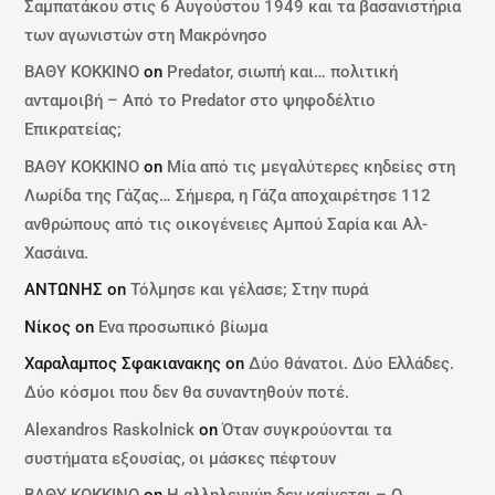
Σαμπατάκου στις 6 Αυγούστου 1949 και τα βασανιστήρια
των αγωνιστών στη Μακρόνησο
ΒΑΘΥ ΚΟΚΚΙΝΟ
on
Predator, σιωπή και… πολιτική
ανταμοιβή – Από το Predator στο ψηφοδέλτιο
Επικρατείας;
ΒΑΘΥ ΚΟΚΚΙΝΟ
on
Μία από τις μεγαλύτερες κηδείες στη
Λωρίδα της Γάζας… Σήμερα, η Γάζα αποχαιρέτησε 112
ανθρώπους από τις οικογένειες Αμπού Σαρία και Αλ-
Χασάινα.
ΑΝΤΩΝΗΣ
on
Τόλμησε και γέλασε; Στην πυρά
Νίκος
on
Ενα προσωπικό βίωμα
Χαραλαμπος Σφακιανακης
on
Δύο θάνατοι. Δύο Ελλάδες.
Δύο κόσμοι που δεν θα συναντηθούν ποτέ.
Alexandros Raskolnick
on
Όταν συγκρούονται τα
συστήματα εξουσίας, οι μάσκες πέφτουν