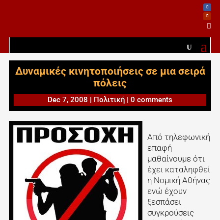

Δυναμικές κινητοποιήσεις σε μια σειρά
πόλεις
Dec 7, 2008
|
Πολιτική
|
0 comments
Από τηλεφωνική
επαφή
μαθαίνουμε ότι
έχει καταληφθεί
η Νομική Αθήνας
ενώ έχουν
ξεσπάσει
συγκρούσεις