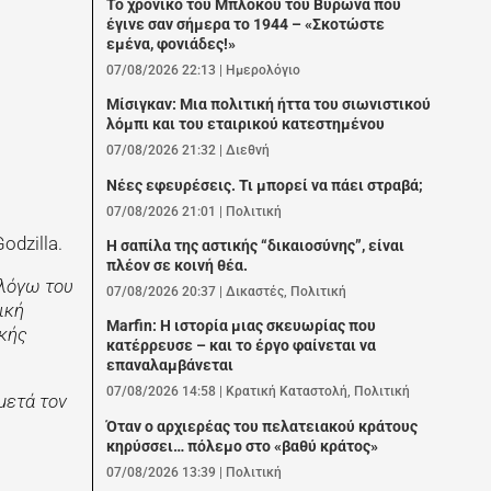
Το χρονικό του Μπλόκου του Βύρωνα που
έγινε σαν σήμερα το 1944 – «Σκοτώστε
εμένα, φονιάδες!»
07/08/2026 22:13
|
Ημερολόγιο
Μίσιγκαν: Μια πολιτική ήττα του σιωνιστικού
λόμπι και του εταιρικού κατεστημένου
07/08/2026 21:32
|
Διεθνή
Νέες εφευρέσεις. Τι μπορεί να πάει στραβά;
07/08/2026 21:01
|
Πολιτική
odzilla.
Η σαπίλα της αστικής “δικαιοσύνης”, είναι
πλέον σε κοινή θέα.
 λόγω του
07/08/2026 20:37
|
Δικαστές
,
Πολιτική
ική
Marfin: Η ιστορία μιας σκευωρίας που
ικής
κατέρρευσε – και το έργο φαίνεται να
επαναλαμβάνεται
07/08/2026 14:58
|
Κρατική Καταστολή
,
Πολιτική
μετά τον
Όταν ο αρχιερέας του πελατειακού κράτους
κηρύσσει… πόλεμο στο «βαθύ κράτος»
07/08/2026 13:39
|
Πολιτική