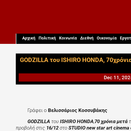
Aρχική
Πολιτική
Κοινωνία
Διεθνή
Οικονομία
Εργατ
GODZILLA του ISHIRO HONDA, 70χρόνια
Dec 11, 202
Γράφει ο
Βελισσάριος Κοσσυβάκης
GODZILLA
του
ISHIRO HONDA
,
70 χρόνια μετά
τ
προβολή στις
16/12
στο
STUDIO new star art cinema