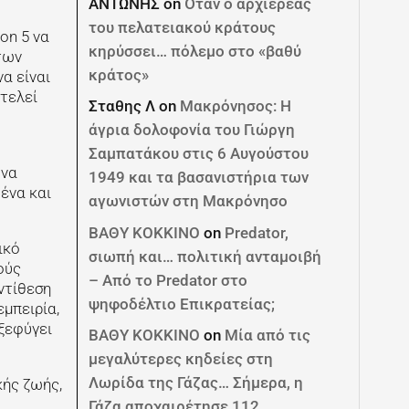
ΑΝΤΩΝΗΣ
on
Όταν ο αρχιερέας
του πελατειακού κράτους
on 5 να
κηρύσσει… πόλεμο στο «βαθύ
των
κράτος»
α είναι
οτελεί
Σταθης Λ
on
Μακρόνησος: Η
άγρια δολοφονία του Γιώργη
Σαμπατάκου στις 6 Αυγούστου
 να
1949 και τα βασανιστήρια των
ένα και
αγωνιστών στη Μακρόνησο
ΒΑΘΥ ΚΟΚΚΙΝΟ
on
Predator,
ικό
σιωπή και… πολιτική ανταμοιβή
ούς
– Από το Predator στο
ντίθεση
ψηφοδέλτιο Επικρατείας;
εμπειρία,
 ξεφύγει
ΒΑΘΥ ΚΟΚΚΙΝΟ
on
Μία από τις
μεγαλύτερες κηδείες στη
Λωρίδα της Γάζας… Σήμερα, η
κής ζωής,
Γάζα αποχαιρέτησε 112