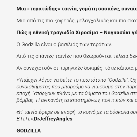
Μια «τερατώδης» ταινία, γεμάτη σασπένς, συναί
Μια από τις πιο ζοφερές, μελαγχολικές και πιο σκοτ
Πώς η εθνική τραγωδία Χιροσίμα – Ναγκασάκι
γ
Ο Godzilla είναι ο βασιλιάς των τεράτων.
Από τις σπάνιες ταινίες που θεωρούνται τέλεια δε
Αν συνεχιστούν οι πυρηνικές δοκιμές, τότε κάποια 
«
Υπάρχει λόγος να δείτε το πρωτότυπο “Godzilla”. Ό
συναισθήματος που μπορούμε να νιώσουμε στην παρ
εποχή. Υπάρχουν πλάνα με τα θύματα του
Godzilla σ
βόμβας.
Η ανικανότητα επιστημόνων, πολιτικών και 
«
Η ταινία έφερε σε επαφή το κοινό με τα δύσκολα 
Β.Π.Π.»,
DrJeffreyAngles
GODZILLA