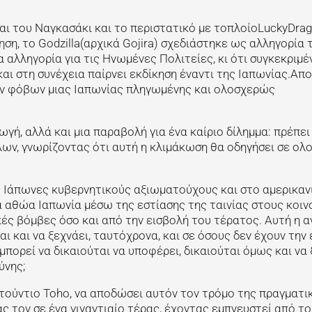
αι του Ναγκασάκι και το περιστατικό με τοπλοίοLuckyDrag
ση, το Godzilla(αρχικά Gojira) σχεδιάστηκε ως αλληγορία 
 αλληγορία για τις Ηνωμένες Πολιτείες, κι ότι συγκεκριμέν
αι στη συνέχεια παίρνει εκδίκηση έναντι της Ιαπωνίας.Απ
ν φόβων μιας Ιαπωνίας πληγωμένης και ολοσχερώς
γή, αλλά και μια παραβολή για ένα καίριο δίλημμα: πρέπει
ων, γνωρίζοντας ότι αυτή η κλιμάκωση θα οδηγήσει σε ολο
ύς Ιάπωνες κυβερνητικούς αξιωματούχους και στο αμερικαν
 αθώα Ιαπωνία μέσω της εστίασης της ταινίας στους κοιν
ές βόμβες όσο και από την εισβολή του τέρατος. Αυτή η α
 και να ξεχνάει, ταυτόχρονα, και σε όσους δεν έχουν την 
πορεί να δικαιούται να υποφέρει, δικαιούται όμως και να
ύνης;
τούντιο Toho, να αποδώσει αυτόν τον τρόμο της πραγματι
 τον σε ένα γιγαντιαίο τέρας, έχοντας εμπνευστεί από το