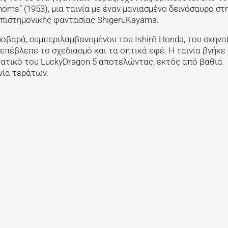
thoms”
(1953), μια ταινία με έναν μανιασμένο δεινόσαυρο στ
επιστημονικής φαντασίας ShigeruKayama.
σοβαρά, συμπεριλαμβανομένου του Ishirō Honda, του σκηνο
ς επέβλεπε το σχεδιασμό και τα οπτικά εφέ. Η ταινία βγήκε
τατικό του LuckyDragon 5 αποτελώντας, εκτός από βαθιά
νία τεράτων.