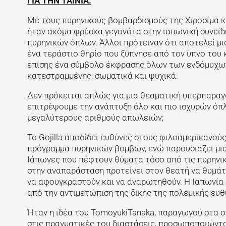
ΓΙΑ ΤΗΝ ΤΑΙΝΙΑ:
Με τους πυρηνικούς βομβαρδισμούς της Χιροσίμα κ
ήταν ακόμα φρέσκα γεγονότα στην ιαπωνική συνείδη
πυρηνικών όπλων. Άλλοι πρότειναν ότι αποτελεί μια
ένα τεράστιο θηρίο που ξύπνησε από τον ύπνο του κ
επίσης ένα σύμβολο έκφρασης όλων των ενδόμυχω
κατεστραμμένης, σωματικά και ψυχικά.
Δεν πρόκειται απλώς για μια θεαματική υπερπαραγω
επιτρέψουμε την ανάπτυξη όλο και πιο ισχυρών όπλ
μεγαλύτερους αριθμούς απωλειών;
Το Gojilla αποδίδει ευθύνες στους φιλοαμερικανο
πρόγραμμα πυρηνικών βομβών, ενώ παρουσιάζει μια
Ιάπωνες που πέφτουν θύματα τόσο από τις πυρηνικ
στην αναπαράσταση προτείνει στον θεατή να θυμάται
να αφουγκραστούν και να αναρωτηθούν. Η Ιαπωνία μ
από την αντιμετώπιση της δικής της πολεμικής ευθ
Ήταν η ιδέα του TomoyukiTanaka, παραγωγού στα σ
στις πραγματικές του διαστάσεις, προσωποποιώντας