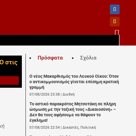

Πρόσφατα
Σχόλια
O στις
Ο νέος Μακαρθισμός του Λευκού Οίκου: Όταν
ο αντικομμουνισμός γίνεται επίσημη κρατική
γραμμή
07/08/2026 23:38
|
Διεθνή
Το αστικό παρακράτος Μητσοτάκη σε πλήρη
ώσμωση με την ταξική τους «Δικαιοσύνη» –
Δεν θα τους αφήσουμε να θάψουν το
έγκλημα!
κή
07/08/2026 22:54
|
Δικαστές
,
Πολιτική