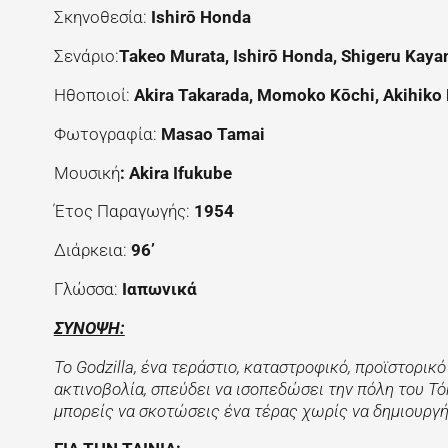
Σκηνοθεσία:
Ishir
ō
Honda
Σενάριο:
Takeo
Murata
,
Ishir
ō
Honda
,
Shigeru
Kaya
Ηθοποιοί:
Akira
Takarada
,
Momoko
K
ō
chi
,
Akihiko
Φωτογραφία:
Masao
Tamai
Μουσική
:
Akira
Ifukube
Έτος Παραγωγής:
1954
Διάρκεια:
96’
Γλώσσα:
Ιαπωνικά
ΣΥΝΟΨΗ:
Το Godzilla, ένα τεράστιο, καταστροφικό, προϊστορι
ακτινοβολία, σπεύδει να ισοπεδώσει την πόλη του Τ
μπορείς να σκοτώσεις ένα τέρας χωρίς να δημιουργή