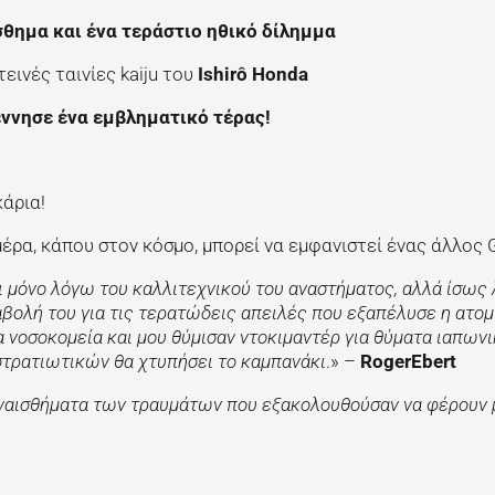
σθημα και ένα τεράστιο ηθικό δίλημμα
εινές ταινίες kaiju του
Ishirô Honda
έννησε ένα εμβληματικό τέρας!
κάρια!
μέρα, κάπου στον κόσμο, μπορεί να εμφανιστεί ένας άλλος G
χι μόνο λόγω του καλλιτεχνικού του αναστήματος, αλλά ίσως
αβολή του
για τις τερατώδεις απειλές που εξαπέλυσε η ατομ
τα νοσοκομεία και μου θύμισαν ντοκιμαντέρ για θύματα ιαπων
στρατιωτικών θα χτυπήσει το καμπανάκι
.» –
R
ogerEbert
συναισθήματα των τραυμάτων που εξακολουθούσαν να φέρουν 