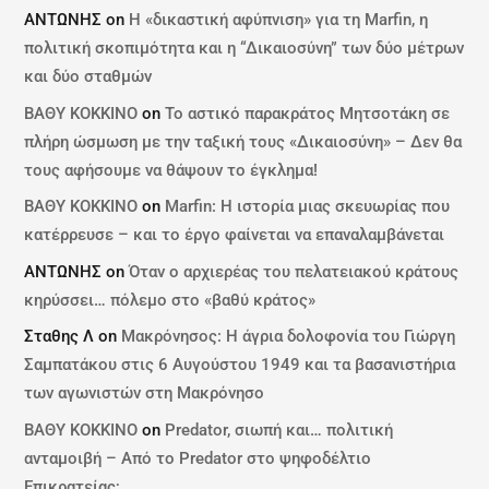
ΑΝΤΩΝΗΣ
on
Η «δικαστική αφύπνιση» για τη Marfin, η
πολιτική σκοπιμότητα και η “Δικαιοσύνη” των δύο μέτρων
και δύο σταθμών
ΒΑΘΥ ΚΟΚΚΙΝΟ
on
Το αστικό παρακράτος Μητσοτάκη σε
πλήρη ώσμωση με την ταξική τους «Δικαιοσύνη» – Δεν θα
τους αφήσουμε να θάψουν το έγκλημα!
ΒΑΘΥ ΚΟΚΚΙΝΟ
on
Marfin: Η ιστορία μιας σκευωρίας που
κατέρρευσε – και το έργο φαίνεται να επαναλαμβάνεται
ΑΝΤΩΝΗΣ
on
Όταν ο αρχιερέας του πελατειακού κράτους
κηρύσσει… πόλεμο στο «βαθύ κράτος»
Σταθης Λ
on
Μακρόνησος: Η άγρια δολοφονία του Γιώργη
Σαμπατάκου στις 6 Αυγούστου 1949 και τα βασανιστήρια
των αγωνιστών στη Μακρόνησο
ΒΑΘΥ ΚΟΚΚΙΝΟ
on
Predator, σιωπή και… πολιτική
ανταμοιβή – Από το Predator στο ψηφοδέλτιο
Επικρατείας;