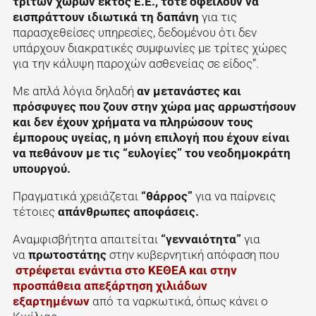
τρίτων χωρών εκτός Ε.Ε., τότε οφείλουν να
εισπράττουν ιδιωτικά τη δαπάνη
για τις
παρασχεθείσες υπηρεσίες, δεδομένου ότι δεν
υπάρχουν διακρατικές συμφωνίες με τρίτες χώρες
για την κάλυψη παροχών ασθενείας σε είδος”.
Με απλά λόγια δηλαδή
αν μετανάστες και
πρόσφυγες που ζουν στην χώρα μας αρρωστήσουν
και δεν έχουν χρήματα να πληρώσουν τους
έμπορους υγείας, η μόνη επιλογή που έχουν είναι
να πεθάνουν με τις “ευλογίες” του νεοδημοκράτη
υπουργού.
Πραγματικά χρειάζεται
“θάρρος”
για να παίρνεις
τέτοιες
απάνθρωπες αποφάσεις.
Αναμφισβήτητα απαιτείται
“γενναιότητα”
για
να
πρωτοστάτης
στην κυβερνητική απόφαση που
στρέφεται ενάντια στο ΚΕΘΕΑ και στην
προσπάθεια απεξάρτηση χιλιάδων
εξαρτημένων
από τα ναρκωτικά, όπως κάνει ο