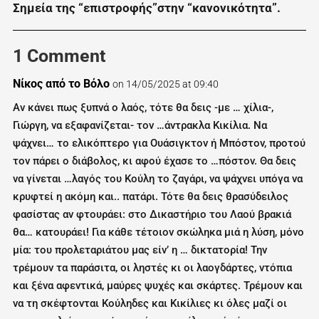
Σημεία της “επιστροφής”στην “κανονικότητα”.
1 Comment
Νίκος από το Βόλο
on 14/05/2025 at 09:40
Αν κάνει πως ξυπνά ο λαός, τότε θα δεις -με … χίλια-,
Γιώργη, να εξαφανίζεται- τον …άντρακλα Κικίλια. Να
ψάχνει… το ελικόπτερο για Ουάσιγκτον ή Μπόστον, προτού
τον πάρει ο διάβολος, κι αφού έχασε το …πόστον. Θα δεις
να γίνεται …λαγός του Κούλη το ζαγάρι, να ψάχνει υπόγα να
κρυφτεί η ακόμη και.. πατάρι. Τότε θα δεις θρασύδειλος
φασίστας αν φτουράει: στο Δικαστήριο του Λαού βρακιά
θα… κατουράει! Για κάθε τέτοιον σκώληκα μιά η λύση, μόνο
μία: του προλεταριάτου μας είν’ η … δικτατορία! Την
τρέμουν τα παράσιτα, οι ληστές κι οι λαογδάρτες, ντόπια
και ξένα αφεντικά, μαύρες ψυχές και σκάρτες. Τρέμουν και
να τη σκέφτονται Κούληδες και Κικίλιες κι όλες μαζί οι