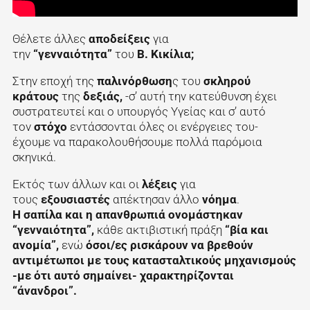
Θέλετε άλλες
αποδείξεις
για
την
“γενναιότητα”
του
Β. Κικίλια;
Στην εποχή της
παλινόρθωση
ς του
σκληρού
κράτους
της
δεξιάς,
-σ’ αυτή την κατεύθυνση έχει
συστρατευτεί και ο υπουργός Υγείας και σ’ αυτό
τον
στόχο
εντάσσονται όλες οι ενέργειες του-
έχουμε να παρακολουθήσουμε πολλά παρόμοια
σκηνικά.
Εκτός των άλλων και οι
λέξεις
για
τους
εξουσιαστές
απέκτησαν άλλο
νόημα
.
Η σαπίλα και η απανθρωπιά ονομάστηκαν
“γενναιότητα”,
κάθε ακτιβιστική πράξη
“βία και
ανομία”,
ενώ
όσοι/ες ρισκάρουν να βρεθούν
αντιμέτωποι με τους κατασταλτικούς μηχανισμούς
-με ότι αυτό σημαίνει- χαρακτηρίζονται
“άνανδροι”.