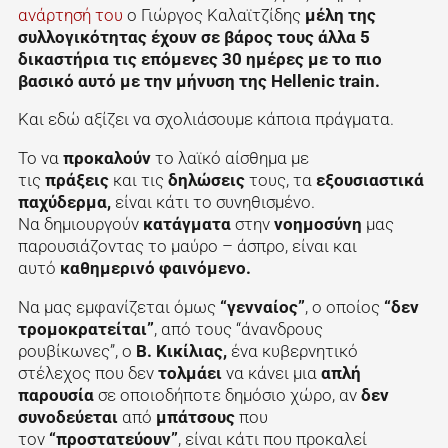
ανάρτησή του
ο Γιώργος Καλαϊτζίδης
μέλη της
συλλογικότητας έχουν σε βάρος τους άλλα 5
δικαστήρια τις επόμενες 30 ημέρες με το πιο
βασικό αυτό με την μήνυση της Hellenic train.
Και εδώ αξίζει να σχολιάσουμε κάποια πράγματα.
Το να
προκαλούν
το λαϊκό αίσθημα με
τις
πράξεις
και τις
δηλώσεις
τους, τα
εξουσιαστικά
παχύδερμα,
είναι κάτι το συνηθισμένο.
Να δημιουργούν
κατάγματα
στην
νοημοσύνη
μας
παρουσιάζοντας το μαύρο – άσπρο, είναι και
αυτό
καθημερινό φαινόμενο.
Να μας εμφανίζεται όμως
“γενναίος”
, ο οποίος
“δεν
τρομοκρατείται”
, από τους “άνανδρους
ρουβίκωνες”, ο
Β. Κικίλιας,
ένα κυβερνητικό
στέλεχος που δεν
τολμάει
να κάνει μια
απλή
παρουσία
σε οποιοδήποτε δημόσιο χώρο, αν
δεν
συνοδεύεται
από
μπάτσους
που
τον
“προστατεύουν”
, είναι κάτι που προκαλεί