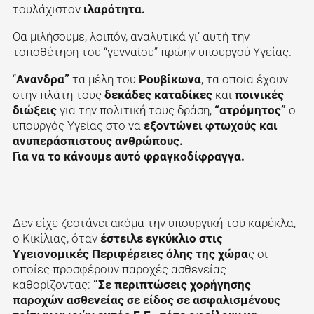
τουλάχιστον
ιλαρότητα.
Θα μιλήσουμε, λοιπόν, αναλυτικά γι’ αυτή την
τοποθέτηση του “γενναίου” πρώην υπουργού Υγείας.
“
Ανανδρα”
τα μέλη του
Ρουβίκωνα
, τα οποία έχουν
στην πλάτη τους
δεκάδες καταδίκες
και
ποινικές
διώξεις
για την πολιτική τους δράση,
“ατρόμητος”
ο
υπουργός Υγείας στο να
εξοντώνει φτωχούς και
ανυπεράσπιστους ανθρώπους.
Για να το κάνουμε αυτό φραγκοδίφραγγα.
Δεν είχε ζεστάνει ακόμα την υπουργική του καρέκλα,
ο Κικίλιας, όταν
έστειλε εγκύκλιο στις
Υγειονομικές Περιφέρειες όλης της χώρα
ς οι
οποίες προσφέρουν παροχές ασθενείας
καθορίζοντας:
“Σε περιπτώσεις χορήγησης
παροχών ασθενείας σε είδος σε ασφαλισμένους