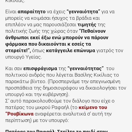
Κικίλιας.
Είναι
απαραίτητο
να έχεις
“γενναιότητα”
για να
μπορείς να κοιμάσαι ήσυχος τα βράδια και
επιπλέον να μας παρουσιάζεσαι
τιμητής
της
πολιτικής ζωής της χώρας όταν
“Πεθαίνουν
άνθρωποι εκεί έξω ενώ μπορούν να πάρουν
φάρμακα που δικαιούνται κ εσείς τα
στερείτε!”,
όπως
κατάγγειλε επώνυμα
γιατρός τον
υπουργό Υγείας.
Και σαν
επισφράγισμα
της
“γενναιότητας”
του
πολιτικού ανδρός που λέγεται Βασίλης Κικίλιας το
παρακάτω βίντεο. (Προσπερνάμε την απεγνωσμένη
προσπάθεια της δημοσιογράφου να δικαιολογήσει τον
υπουργό και την κυβέρνηση).
Σ’ αυτό παρακολουθούμε τον διάλογο που είχε ο
πατέρας του μικρού Ραφαήλ (το
κείμενο του
“Ρουβίκωνα
αναφέρεται αναλυτικά σ’ αυτή την
περίπτωση) με τον υπουργό:
Πατέρας του Ραφαήλ
:
Στείλτε το παιδί στην