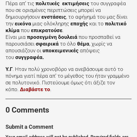
Πέρα απ’ τις
πολιτικές εκτιμήσεις
του συγγραφέα
που σε ορισμένες περιπτώσεις μπορεί να
δημιουργήσουν
ενστάσεις
, το αφήγημά του μας δίνει
την
εικόνα
μιας ολόκληρης
εποχής
και το
πολιτικό
κλίμα
που
επικρατούσε
.
Είναι μια
προσεγμένη δουλειά
που προσπαθεί να
παρουσιάσει
σφαιρικά
το όλο
θέμα
, χωρίς να
απουσιάζουν οι
υποκειμενικές
απόψεις
του
συγγραφέα.
Υ.Γ
. Ηταν πολύ χρονοβόρο να ανεβάσουμε αυτό το
πόνημα γιατί πέρα απ’ το μέγεθος του ήταν γραμμένο
σε πολυτονικό. Πιστεύουμε όμως ότι άξιζε τον
κόπο.
Διαβάστε το
.
0 Comments
Submit a Comment