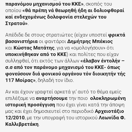
παρανόμου μηχανισμού του ΚΚΕ»
, σκοπός του
οποίου
«θά πρέπη νά θεωρηθή ήδη αι δολιοφθοραί
καί ενδεχομένως δολοφονία στελεχών του
Στρατού»
.
Απέδιδε δε στους στρατιώτες (είχαν υποστεί
φρικτά
βασανιστήρια
οι φαντάροι
Δημήτρης Μπέκιος
και
Κώστας Ματάτης
, για να «ομολογήσουν» ότι
υποκινήθηκαν από το ΚΚΕ
) και πολίτες που είχαν
συλληφθεί, ότι εκτός των άλλων
«έλαβον έντολήν –
σ.σ από τον παράνομο μηχανισμό του ΚΚΕ- όπως
φονεύσουν διά φονικού οργάνου τόν διοικητήν τής
117 Μοίρας»
, δηλαδή τον ίδιο.
Αν και έχουν γραφτεί αρκετά γι’ αυτό το θέμα εμείς
επιλέξαμε να
αναρτήσουμε
την ποιο
ολοκληρωμένη
ιστορική προσέγγιση
που έχει γίνει κατά την άποψη
μας και έχει δημοσιευτεί στο περιοδικό
Αρχειοτάξιο
12/2010
, με την υπογραφή του ιστορικού
Λεωνίδα Φ.
Καλλιβρετάκη
.