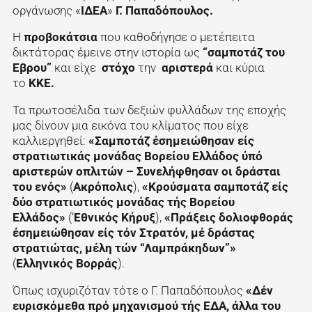
οργάνωσης «
ΙΔΕΑ
»
Γ. Παπαδόπουλος.
Η
προβοκάτσια
που καθοδήγησε ο μετέπειτα
δικτάτορας έμεινε στην ιστορία ως
“σαμποτάζ του
Εβρου”
και είχε
στόχο
την
αριστερά
και κύρια
το
ΚΚΕ.
Τα πρωτοσέλιδα των δεξιών φυλλάδων της εποχής
μας δίνουν μια εικόνα του κλίματος που είχε
καλλιεργηθεί:
«Σαμποτάζ έσημειώθησαν είς
στρατιωτικάς μονάδας Βορείου Ελλάδος ύπό
αριστερών οπλιτών – Συνελήφθησαν οι δράσται
του ενός»
(
Ακρόπολις
),
«Κρούσματα σαμποτάζ είς
δύο στρατιωτικός μονάδας τής Βορείου
Ελλάδος»
(‘
Εθνικός Κήρυξ
),
«Πράξεις δολιοφθοράς
έσημειώθησαν είς τόν Στρατόν, μέ δράστας
στρατιώτας, μέλη τών “Λαμπράκηδων”»
(
Ελληνικός Βορρά
ς
).
Όπως ισχυριζόταν τότε ο Γ. Παπαδόπουλος
«Δέν
ευρισκόμεθα πρό μηχανισμού τής ΕΔΑ, άλλα του