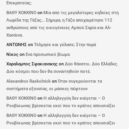
Επικρατείας;
ΒΑΘΥ ΚΟΚΚΙΝΟ
on
Μία από τις μεγαλύτερες κηδείες στη
Λωρίδα της Γάζας… Σήμερα, η Γάζα αποχαιρέτησε 112
ανθρώπους από τις οικογένειες Αμπού Σαρία και Αλ-
Χασάινα.
ΑΝΤΩΝΗΣ
on
Τόλμησε και γέλασε; Στην πυρά
Νίκος
on
Ενα προσωπικό βίωμα
Χαραλαμπος Σφακιανακης
on
Δύο θάνατοι. Δύο Ελλάδες.
Δύο κόσμοι που δεν θα συναντηθούν ποτέ.
Alexandros Raskolnick
on
Όταν συγκρούονται τα
συστήματα εξουσίας, οι μάσκες πέφτουν
ΒΑΘΥ ΚΟΚΚΙΝΟ
on
Η αλληλεγγύη δεν καίγεται – Ο
Ρουβίκωνας βρίσκεται εκεί που το κράτος απουσιάζει
ΒΑΘΥ ΚΟΚΚΙΝΟ
on
Η αλληλεγγύη δεν καίγεται – Ο
Ρουβίκωνας βρίσκεται εκεί που το κράτος απουσιάζει