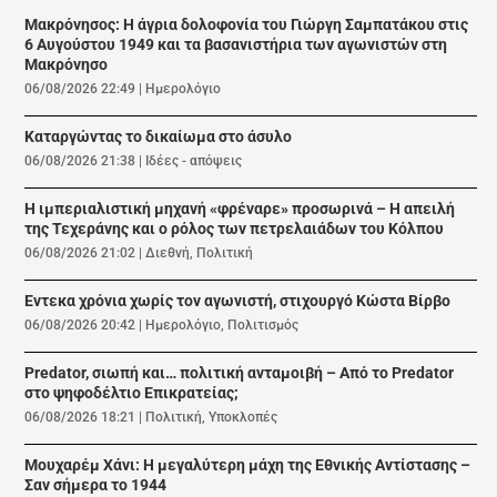
Μακρόνησος: Η άγρια δολοφονία του Γιώργη Σαμπατάκου στις
6 Αυγούστου 1949 και τα βασανιστήρια των αγωνιστών στη
Μακρόνησο
06/08/2026 22:49
|
Ημερολόγιο
Καταργώντας το δικαίωμα στο άσυλο
06/08/2026 21:38
|
Ιδέες - απόψεις
Η ιμπεριαλιστική μηχανή «φρέναρε» προσωρινά – Η απειλή
της Τεχεράνης και ο ρόλος των πετρελαιάδων του Κόλπου
06/08/2026 21:02
|
Διεθνή
,
Πολιτική
Εντεκα χρόνια χωρίς τον αγωνιστή, στιχουργό Κώστα Βίρβο
06/08/2026 20:42
|
Ημερολόγιο
,
Πολιτισμός
Predator, σιωπή και… πολιτική ανταμοιβή – Από το Predator
στο ψηφοδέλτιο Επικρατείας;
06/08/2026 18:21
|
Πολιτική
,
Υποκλοπές
Μουχαρέμ Χάνι: Η μεγαλύτερη μάχη της Εθνικής Αντίστασης –
Σαν σήμερα το 1944