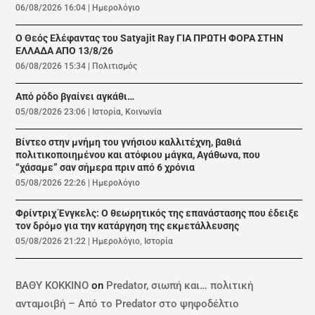
06/08/2026 16:04
|
Ημερολόγιο
Ο Θεός Ελέφαντας του Satyajit Ray ΓΙΑ ΠΡΩΤΗ ΦΟΡΑ ΣΤΗΝ
ΕΛΛΑΔΑ ΑΠΟ 13/8/26
06/08/2026 15:34
|
Πολιτισμός
Από ρόδο βγαίνει αγκάθι…
05/08/2026 23:06
|
Ιστορία
,
Κοινωνία
Βίντεο στην μνήμη του γνήσιου καλλιτέχνη, βαθιά
πολιτικοποιημένου και ατόφιου μάγκα, Αγάθωνα, που
“χάσαμε” σαν σήμερα πριν από 6 χρόνια
05/08/2026 22:26
|
Ημερολόγιο
Φρίντριχ Ένγκελς: Ο θεωρητικός της επανάστασης που έδειξε
τον δρόμο για την κατάργηση της εκμετάλλευσης
05/08/2026 21:22
|
Ημερολόγιο
,
Ιστορία
ΒΑΘΥ ΚΟΚΚΙΝΟ
on
Predator, σιωπή και… πολιτική
ανταμοιβή – Από το Predator στο ψηφοδέλτιο