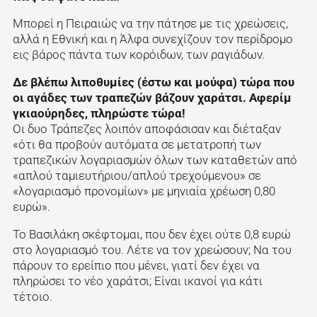
Μπορεί η Πειραιώς να την πάτησε με τις χρεώσεις,
αλλά η Εθνική και η Άλφα συνεχίζουν τον περίδρομο
εις βάρος πάντα των κορόιδων, των ραγιάδων.
Δε βλέπω λιποθυμίες (έστω και μούφα) τώρα που
οι αγάδες των τραπεζών βάζουν χαράτσι. Αφερίμ
γκιαούρηδες, πληρώστε τώρα!
Οι δυο Τράπεζες λοιπόν αποφάσισαν και διέταξαν
«ότι θα προβούν αυτόματα σε μετατροπή των
τραπεζικών λογαριασμών όλων των καταθετών από
«απλού ταμιευτήριου/απλού τρεχούμενου» σε
«λογαριασμό προνομίων» με μηνιαία χρέωση 0,80
ευρώ».
Το Βασιλάκη σκέφτομαι, που δεν έχει ούτε 0,8 ευρώ
στο λογαριασμό του. Λέτε να τον χρεώσουν; Να του
πάρουν το ερείπιο που μένει, γιατί δεν έχει να
πληρώσει το νέο χαράτσι; Είναι ικανοί για κάτι
τέτοιο.