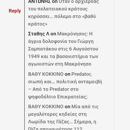
ΑΝΤΩΝΗΣ
on
Όταν ο αρχιερέας
του πελατειακού κράτους
Reply
κηρύσσει… πόλεμο στο «βαθύ
κράτος»
Σταθης Λ
on
Μακρόνησος: Η
άγρια δολοφονία του Γιώργη
Σαμπατάκου στις 6 Αυγούστου
1949 και τα βασανιστήρια των
αγωνιστών στη Μακρόνησο
ΒΑΘΥ ΚΟΚΚΙΝΟ
on
Predator,
σιωπή και… πολιτική ανταμοιβή
– Από το Predator στο
ψηφοδέλτιο Επικρατείας;
ΒΑΘΥ ΚΟΚΚΙΝΟ
on
Μία από τις
μεγαλύτερες κηδείες στη
Λωρίδα της Γάζας… Σήμερα, η
Γάζα αποχαιρέτησε 112