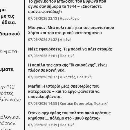
Το χρονικό του Μπλόκου του Βύρωνα που
έγινε σαν σήμερα το 1944 – «Σκοτώστε
τρα
εμένα, φονιάδες!»
με τις
07/08/2026 22:13
|
Ημερολόγιο
 άδεια.
Μίσιγκαν: Μια πολιτική ήττα του σιωνιστικού
λόμπι και του εταιρικού κατεστημένου
Δομοκού
07/08/2026 21:32
|
Διεθνή
Νέες εφευρέσεις. Τι μπορεί να πάει στραβά;
είγματα
07/08/2026 21:01
|
Πολιτική
Η σαπίλα της αστικής “δικαιοσύνης”, είναι
μματα
πλέον σε κοινή θέα.
07/08/2026 20:37
|
Δικαστές
,
Πολιτική
την 112
Marfin: Η ιστορία μιας σκευωρίας που
κατέρρευσε – και το έργο φαίνεται να
γρότες
επαναλαμβάνεται
δηλώνοντας
07/08/2026 14:58
|
Κρατική Καταστολή
,
Πολιτική
Όταν ο αρχιερέας του πελατειακού κράτους
ιολογικοί
κηρύσσει… πόλεμο στο «βαθύ κράτος»
ράσος».
07/08/2026 13:39
|
Πολιτική
 είναι