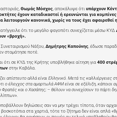
αστοριάς,
Θωμάς Μόσχος
, αποκάλυψε ότι
υπάρχουν Κέν
κτήτες έχουν καταδικαστεί ή ερευνώνται για κομπίνες 
 λειτουργούν κανονικά, χωρίς να τους έχει αφαιρεθεί η
ατήγγειλε ότι το μεγάλο φαγοπότι συνεχίζεται μέσω ΚΥΔ
ουν «βροχή».
ύ Συνεταιρισμού Νάξου,
Δημήτρης Καπούνης
, έδωσε παραδ
εν σταμάτησε ποτέ.
ι ότι σε ΚΥΔ της Κρήτης υποβλήθηκε αίτηση για
400 στρέ
ππων
στην Καβάλα.
ζει απίστευτο αλλά είναι Ελληνικό. Μετά τις καλλιέργειες σ
τι ο έλεγχος στα αμαρτωλά ΑΦΜ είναι σε εξέλιξη, κάποιοι α
ο Φραπές και ο Χασάπης; – θέλουν να συνεχίσουν το πάρτι 
ιλίππων».
ποβάλλουν δηλώσεις σαν να μην τρέχει τίποτα, όταν αρχα
βοσκοτόπια στα χαρτιά, τότε το ζήτημα δεν είναι απλά «θ
ι έλεγχοι θα αργήσουν, οι ποινές αν τελικά υποβληθούν θα