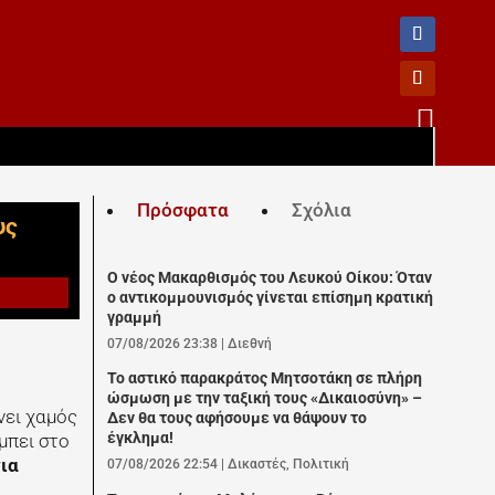

Πρόσφατα
Σχόλια
υς
Ο νέος Μακαρθισμός του Λευκού Οίκου: Όταν
ο αντικομμουνισμός γίνεται επίσημη κρατική
γραμμή
07/08/2026 23:38
|
Διεθνή
Το αστικό παρακράτος Μητσοτάκη σε πλήρη
ώσμωση με την ταξική τους «Δικαιοσύνη» –
νει χαμός
Δεν θα τους αφήσουμε να θάψουν το
έγκλημα!
μπει στο
για
07/08/2026 22:54
|
Δικαστές
,
Πολιτική