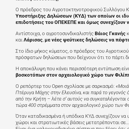
Ο πρόεδρος του Αγροτοκτηνοτροφικού Συλλόγου Κ
Υποστήριξης Δηλώσεων (ΚΥΔ) των οποίων οι ιδιο
επιδοτήσεις του ΟΠΕΚΕΠΕ και όμως συνεχίζουν να
Αντίστοιχα, ο αγροτοσυνδικαλιστής
Βάιος Γκανής
κ
και
Λάρισας
,
με νέες ψεύτικες δηλώσεις να πέφτ
Στο ίδιο μήκος κύματος, ο πρόεδρος του Αγροτικο
πρόσφατων δηλώσεων που δείχνουν ότι το πάρτι δ
Η αποκάλυψη που κάνει περισσότερη εντύπωση είνα
βοσκοτόπων στον αρχαιολογικό χώρο των Φιλί
Ο ρεπόρτερ του Open σχολίασε με σαρκασμό:
«Μοιά
Πτέρυγα Μάχης στην Ελευσίνα, και παρά το γεγονός ό
από την Κρήτη – λέτε σ’ αυτούς να συγκαταλέγονται 
τώρα 400 στρέμματα στον αρχαιολογικό χώρο των Φ
Όταν καταδικασμένα ή υπόδικα ΚΥΔ συνεχίζουν να υ
χώροι και στρατιωτικές βάσεις μετατρέπονται σε… 
Είναι ένα καλοκουρδισμένο σύστημα που ξέρει ότι: ο