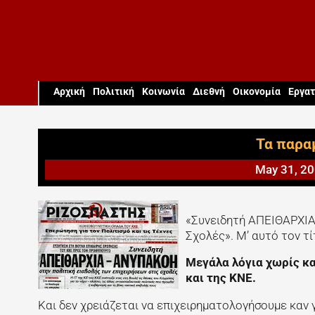
Aρχική
Πολιτική
Κοινωνία
Διεθνή
Οικονομία
Εργατ
Τα παρα
May 31, 2
«Συνειδητή ΑΠΕΙΘΑΡΧΙΑ
Σχολές». Μ’ αυτό τον τ
Μεγάλα λόγια χωρίς κα
και της ΚΝΕ.
Και δεν χρειάζεται να επιχειρηματολογήσουμε καν