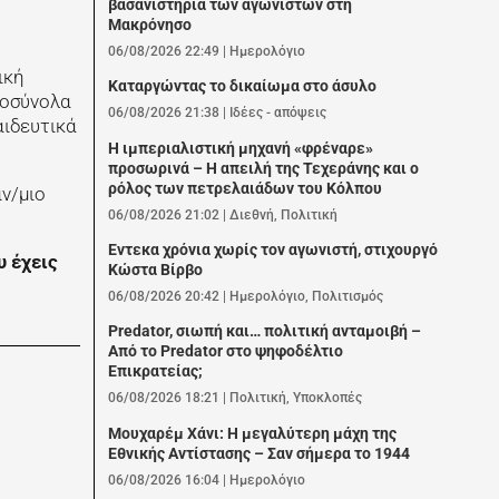
βασανιστήρια των αγωνιστών στη
Μακρόνησο
06/08/2026 22:49
|
Ημερολόγιο
ική
Καταργώντας το δικαίωμα στο άσυλο
ροσύνολα
06/08/2026 21:38
|
Ιδέες - απόψεις
αιδευτικά
Η ιμπεριαλιστική μηχανή «φρέναρε»
προσωρινά – Η απειλή της Τεχεράνης και ο
ρόλος των πετρελαιάδων του Κόλπου
ν/μιο
06/08/2026 21:02
|
Διεθνή
,
Πολιτική
Εντεκα χρόνια χωρίς τον αγωνιστή, στιχουργό
υ έχεις
Κώστα Βίρβο
06/08/2026 20:42
|
Ημερολόγιο
,
Πολιτισμός
Predator, σιωπή και… πολιτική ανταμοιβή –
Από το Predator στο ψηφοδέλτιο
Επικρατείας;
06/08/2026 18:21
|
Πολιτική
,
Υποκλοπές
Μουχαρέμ Χάνι: Η μεγαλύτερη μάχη της
Εθνικής Αντίστασης – Σαν σήμερα το 1944
06/08/2026 16:04
|
Ημερολόγιο