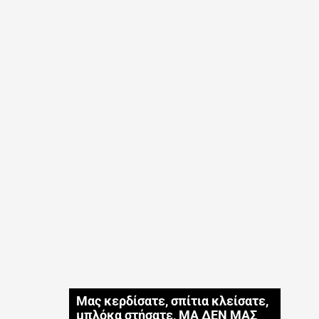
Μας κερδίσατε, σπίτια κλείσατε,
μπλόκα στήσατε, ΜΑ ΔΕΝ ΜΑΣ