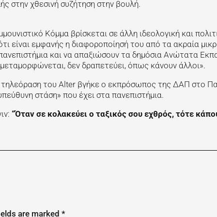
ής στην χθεσινή συζήτηση στην βουλή.
ομμουνιστικό Κόμμα βρίσκεται σε άλλη ιδεολογική και πολιτ
ότι είναι εμφανής η διαφοροποίησή του από τα ακραία μικ
πανεπιστήμια και να απαξιώσουν τα δημόσια Ανώτατα Εκπ
ν μεταμορφώνεται, δεν δραπετεύει, όπως κάνουν άλλοι».
ν τηλεόραση του Alter βγήκε ο εκπρόσωπος της ΔΑΠ στο Πα
υπεύθυνη στάση» που έχει στα πανεπιστήμια.
νιν:
“Όταν σε κολακεύει ο ταξικός σου εχθρός, τότε κάπο
ields are marked
*