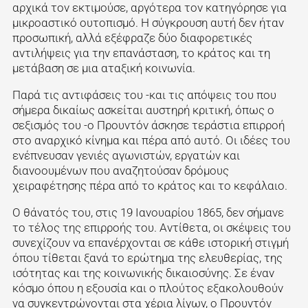
αρχικά τον εκτιμούσε, αργότερα τον κατηγόρησε για
μικροαστικό ουτοπισμό. Η σύγκρουση αυτή δεν ήταν
προσωπική, αλλά εξέφραζε δύο διαφορετικές
αντιλήψεις για την επανάσταση, το κράτος και τη
μετάβαση σε μια αταξική κοινωνία.
Παρά τις αντιφάσεις του -και τις απόψεις του που
σήμερα δικαίως ασκείται αυστηρή κριτική, όπως ο
σεξισμός του -ο Προυντόν άσκησε τεράστια επιρροή
στο αναρχικό κίνημα και πέρα από αυτό. Οι ιδέες του
ενέπνευσαν γενιές αγωνιστών, εργατών και
διανοουμένων που αναζητούσαν δρόμους
χειραφέτησης πέρα από το κράτος και το κεφάλαιο.
Ο θάνατός του, στις 19 Ιανουαρίου 1865, δεν σήμανε
το τέλος της επιρροής του. Αντίθετα, οι σκέψεις του
συνεχίζουν να επανέρχονται σε κάθε ιστορική στιγμή
όπου τίθεται ξανά το ερώτημα της ελευθερίας, της
ισότητας και της κοινωνικής δικαιοσύνης. Σε έναν
κόσμο όπου η εξουσία και ο πλούτος εξακολουθούν
να συγκεντρώνονται στα χέρια λίγων, ο Προυντόν