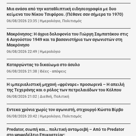
Μια ανάσα από την καταθλιπτική ειδησεογραφία με δυο
κείμενα του Νίκου Τσιφόρου. (Πέθανε σαν σήμερα το 1970)
06/08/2026 23:35
|
Ημερολόγιο
,
Πολιτισμός
Μακρόνησος: Η άγρια δολοφονία του Γιώργη Σαμπατάκου στις
6 Αυγούστου 1949 και τα βασανιστήρια των αγωνιστών στη
Μακρόνησο
06/08/2026 22:49
|
Ημερολόγιο
Καταργώντας το δικαίωμα στο άσυλο
06/08/2026 21:38
|
Ιδέες - απόψεις
Η ιμπεριαλιστική μηχανή «φρέναρε» προσωρινά – Η απειλή
της Τεχεράνης και ο ρόλος των πετρελαιάδων του Κόλπου
06/08/2026 21:02
|
Διεθνή
,
Πολιτική
Εντεκα χρόνια χωρίς τον αγωνιστή, στιχουργό Κώστα Βίρβο
06/08/2026 20:42
|
Ημερολόγιο
,
Πολιτισμός
Predator, σιωπή και… πολιτική ανταμοιβή – Από το Predator
στο ψηφοδέλτιο Επικρατείας;