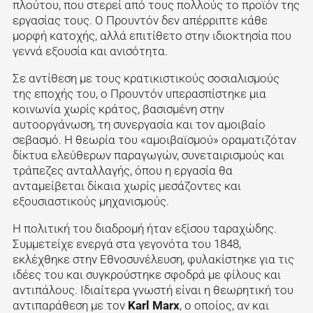
πλούτου, που στερεί από τους πολλούς το προϊόν της
εργασίας τους. Ο Προυντόν δεν απέρριπτε κάθε
μορφή κατοχής, αλλά επιτίθετο στην ιδιοκτησία που
γεννά εξουσία και ανισότητα.
Σε αντίθεση με τους κρατικιστικούς σοσιαλισμούς
της εποχής του, ο Προυντόν υπερασπίστηκε μια
κοινωνία χωρίς κράτος, βασισμένη στην
αυτοοργάνωση, τη συνεργασία και τον αμοιβαίο
σεβασμό. Η θεωρία του «αμοιβαϊσμού» οραματιζόταν
δίκτυα ελεύθερων παραγωγών, συνεταιρισμούς και
τράπεζες ανταλλαγής, όπου η εργασία θα
ανταμείβεται δίκαια χωρίς μεσάζοντες και
εξουσιαστικούς μηχανισμούς.
Η πολιτική του διαδρομή ήταν εξίσου ταραχώδης.
Συμμετείχε ενεργά στα γεγονότα του 1848,
εκλέχθηκε στην Εθνοσυνέλευση, φυλακίστηκε για τις
ιδέες του και συγκρούστηκε σφοδρά με φίλους και
αντιπάλους. Ιδιαίτερα γνωστή είναι η θεωρητική του
αντιπαράθεση με τον
Karl Marx
, ο οποίος, αν και