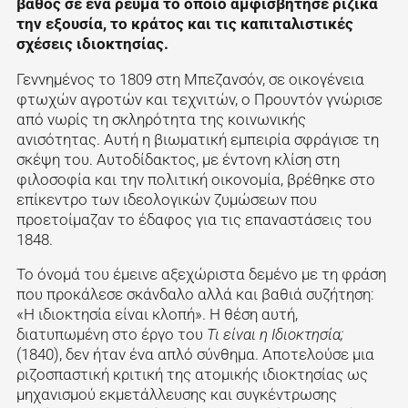
βάθος σε ένα ρεύμα το οποίο αμφισβήτησε ριζικά
την εξουσία, το κράτος και τις καπιταλιστικές
σχέσεις ιδιοκτησίας.
Γεννημένος το 1809 στη Μπεζανσόν, σε οικογένεια
φτωχών αγροτών και τεχνιτών, ο Προυντόν γνώρισε
από νωρίς τη σκληρότητα της κοινωνικής
ανισότητας. Αυτή η βιωματική εμπειρία σφράγισε τη
σκέψη του. Αυτοδίδακτος, με έντονη κλίση στη
φιλοσοφία και την πολιτική οικονομία, βρέθηκε στο
επίκεντρο των ιδεολογικών ζυμώσεων που
προετοίμαζαν το έδαφος για τις επαναστάσεις του
1848.
Το όνομά του έμεινε αξεχώριστα δεμένο με τη φράση
που προκάλεσε σκάνδαλο αλλά και βαθιά συζήτηση:
«Η ιδιοκτησία είναι κλοπή». Η θέση αυτή,
διατυπωμένη στο έργο του
Τι είναι η Ιδιοκτησία;
(1840), δεν ήταν ένα απλό σύνθημα. Αποτελούσε μια
ριζοσπαστική κριτική της ατομικής ιδιοκτησίας ως
μηχανισμού εκμετάλλευσης και συγκέντρωσης