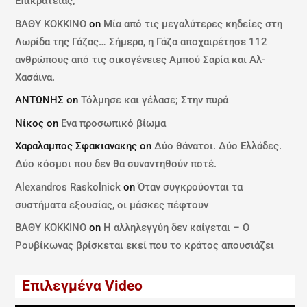
Επικρατείας;
ΒΑΘΥ ΚΟΚΚΙΝΟ
on
Μία από τις μεγαλύτερες κηδείες στη
Λωρίδα της Γάζας… Σήμερα, η Γάζα αποχαιρέτησε 112
ανθρώπους από τις οικογένειες Αμπού Σαρία και Αλ-
Χασάινα.
ΑΝΤΩΝΗΣ
on
Τόλμησε και γέλασε; Στην πυρά
Νίκος
on
Ενα προσωπικό βίωμα
Χαραλαμπος Σφακιανακης
on
Δύο θάνατοι. Δύο Ελλάδες.
Δύο κόσμοι που δεν θα συναντηθούν ποτέ.
Alexandros Raskolnick
on
Όταν συγκρούονται τα
συστήματα εξουσίας, οι μάσκες πέφτουν
ΒΑΘΥ ΚΟΚΚΙΝΟ
on
Η αλληλεγγύη δεν καίγεται – Ο
Ρουβίκωνας βρίσκεται εκεί που το κράτος απουσιάζει
Επιλεγμένα Video