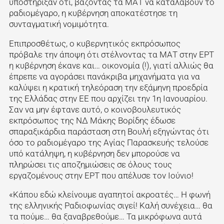
υποστήριξαν ότι, βάζοντας τα ΜΑΤ να καταλάβουν το
ραδιομέγαρο, η κυβέρνηση αποκατέστησε τη
συνταγματική νομιμότητα.
Επιπροσθέτως, ο κυβερνητικός εκπρόσωπος
πρόβαλε την άποψη ότι στέλνοντας τα ΜΑΤ στην ΕΡΤ
η κυβέρνηση έκανε και… οικονομία (!), γιατί αλλιώς θα
έπρεπε να αγοράσει πανάκριβα μηχανήματα για να
καλύψει η κρατική τηλεόραση την εξάμηνη προεδρία
της Ελλάδας στην ΕΕ που αρχίζει την 1η Ιανουαρίου.
Σαν να μην έφτανε αυτό, ο κοινοβουλευτικός
εκπρόσωπος της ΝΔ Μάκης Βορίδης έδωσε
σπαραξικάρδια παράσταση στη Βουλή εξηγώντας ότι
όσο το ραδιομέγαρο της Αγίας Παρασκευής τελούσε
υπό κατάληψη, η κυβέρνηση δεν μπορούσε να
πληρώσει τις αποζημιώσεις σε όλους τους
εργαζομένους στην ΕΡΤ που απέλυσε τον Ιούνιο!
«Κάπου εδώ κλείνουμε αγαπητοί ακροατές… Η φωνή
της ελληνικής Ραδιοφωνίας σιγεί! Καλή συνέχεια… θα
τα πούμε… θα ξαναβρεθούμε… Τα μικρόφωνα αυτά