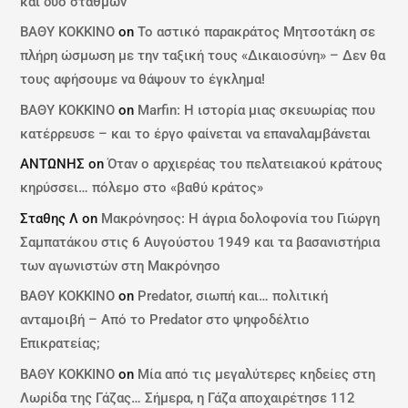
και δύο σταθμών
ΒΑΘΥ ΚΟΚΚΙΝΟ
on
Το αστικό παρακράτος Μητσοτάκη σε
πλήρη ώσμωση με την ταξική τους «Δικαιοσύνη» – Δεν θα
τους αφήσουμε να θάψουν το έγκλημα!
ΒΑΘΥ ΚΟΚΚΙΝΟ
on
Marfin: Η ιστορία μιας σκευωρίας που
κατέρρευσε – και το έργο φαίνεται να επαναλαμβάνεται
ΑΝΤΩΝΗΣ
on
Όταν ο αρχιερέας του πελατειακού κράτους
κηρύσσει… πόλεμο στο «βαθύ κράτος»
Σταθης Λ
on
Μακρόνησος: Η άγρια δολοφονία του Γιώργη
Σαμπατάκου στις 6 Αυγούστου 1949 και τα βασανιστήρια
των αγωνιστών στη Μακρόνησο
ΒΑΘΥ ΚΟΚΚΙΝΟ
on
Predator, σιωπή και… πολιτική
ανταμοιβή – Από το Predator στο ψηφοδέλτιο
Επικρατείας;
ΒΑΘΥ ΚΟΚΚΙΝΟ
on
Μία από τις μεγαλύτερες κηδείες στη
Λωρίδα της Γάζας… Σήμερα, η Γάζα αποχαιρέτησε 112