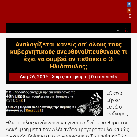

Αναλογίζεται κανείς απ’ όλους τους
κυβερνητικούς ανευθυνοϋπεύθυνους τι
έχει να συμβεί αν πεθάνει ο Θ.
Ηλιόπουλος;
Aug 26, 2009
|
Χωρίς κατηγορία
|
0 comments
«Οκτώ
μήνες
μετά ο
Θοδωρής
Ηλιόπουλος κινδυνεύει να γίνει το δεύτερο θύμα του
Δεκέμβρη μετά τον Αλέξανδρο Γρηγορόπουλο καθώς
ο νεαρός βρίσκεται στο νοσοκομείο Σωτηρία καθώς