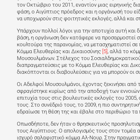
τον Οκτώβριο του 2011, εναντίον μιας ειρηνικής 
φάση, ο Αιγύπτιος πρόεδρος και η οργάνωσή του εί
να υποχωρούν στις φοιτητικές εκλογές, αλλά και 
Υπάρχουν πολλοί λόγοι για την αποτυχία αυτή και
βάση, η οργάνωση δεν κατάφερε να προσαρμοστεί στ
κουλτούρα της παρανομίας, να μετασχηματιστεί σε π
Κόμμα Ελευθερίας και Δικαιοσύνης
[5]
, αλλά το κό
Μουσουλμάνων. Στέλεχος του Σοσιαλδημοκρατικού 
διαπραγματεύσεις με το Κόμμα Ελευθερίας και Δικα
διακόπτονται οι διαβουλεύσεις για να μπορούν οι 
Οι Αδελφοί Μουσουλμάνοι, έχοντας ξεκινήσει από τ
σφραγίστηκε κυρίως από την αποδοχή των εννοιών τ
επιτυχία τους στις βουλευτικές εκλογές του 2005
τους. Στο συνέδριό τους, το 2009, η πιο συντηρητι
εδραίωσε τη θέση της και έβαλε στο περιθώριο τα
Οπωσδήποτε, δεν ήταν ο θρησκευτικός προσηλυτισ
τους Αιγύπτιους. Ο απολογισμός τους στον τομέα α
ισχυρό σαλαφιστικό κόμμα Αλ-Νουρ. Στην πραγματι