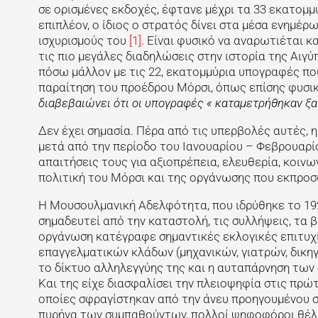
σε ορισμένες εκδοχές, έφτανε μέχρι τα 33 εκατομμύ
επιπλέον, ο ίδιος ο στρατός δίνει στα μέσα ενημέ
ισχυρισμούς του
[1].
Είναι φυσικό να αναρωτιέται κ
τις πιο μεγάλες διαδηλώσεις στην ιστορία της Αιγύπ
πόσω μάλλον με τις 22, εκατομμύρια υπογραφές που
παραίτηση του προέδρου Μόρσι, όπως επίσης φυσικό
διαβεβαιώνει ότι οι υπογραφές « καταμετρήθηκαν ξα
Δεν έχει σημασία. Πέρα από τις υπερβολές αυτές, η 
μετά από την περίοδο του Ιανουαρίου – Φεβρουαρίο
απαιτήσεις τους για αξιοπρέπεια, ελευθερία, κοιν
πολιτική του Μόρσι και της οργάνωσης που εκπρ
Η Μουσουλμανική Αδελφότητα, που ιδρύθηκε το 192
σημαδευτεί από την καταστολή, τις συλλήψεις, τα β
οργάνωση κατέγραφε σημαντικές εκλογικές επιτυχίε
επαγγελματικών κλάδων (μηχανικών, γιατρών, δικηγόρ
το δίκτυο αλληλεγγύης της και η αυταπάρνηση των
Και της είχε διασφαλίσει την πλειοψηφία στις πρώ
οποίες σφραγίστηκαν από την άνευ προηγουμένου 
πυρήνα των συμπαθούντων, πολλοί ψηφοφόροι θέλησ