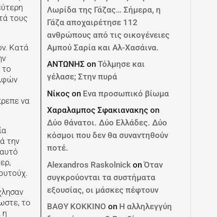
εύτερη
Λωρίδα της Γάζας… Σήμερα, η
τά τους
Γάζα αποχαιρέτησε 112
ανθρώπους από τις οικογένειες
Αμπού Σαρία και Αλ-Χασάινα.
ων. Κατά
ην
ΑΝΤΩΝΗΣ
on
Τόλμησε και
 το
γέλασε; Στην πυρά
ελφών
Νίκος
on
Ενα προσωπικό βίωμα
πρεπε να
Χαραλαμπος Σφακιανακης
on
Δύο θάνατοι. Δύο Ελλάδες. Δύο
ία
κόσμοι που δεν θα συναντηθούν
ά την
ποτέ.
εαυτό
ερ,
Alexandros Raskolnick
on
Όταν
ουτούχ.
συγκρούονται τα συστήματα
εξουσίας, οι μάσκες πέφτουν
χλησαν
ωστε, το
ΒΑΘΥ ΚΟΚΚΙΝΟ
on
Η αλληλεγγύη
 η