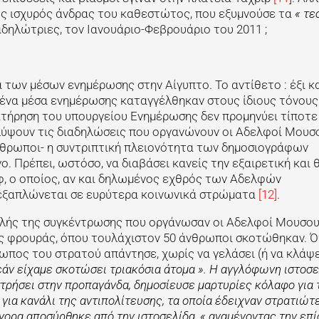
έος ισχυρός άνδρας του καθεστώτος, που εξυμνούσε τα
« τε
δηλώτριες, τον Ιανουάριο-Φεβρουάριο του 2011 ;
 των μέσων ενημέρωσης στην Αίγυπτο. Το αντίθετο : έξι κ
ένα μέσα ενημέρωσης καταγγέλθηκαν στους ίδιους τόνους
ατήρηση του υπουργείου Ενημέρωσης δεν προμηνύει τίποτε
λύψουν τις διαδηλώσεις που οργανώνουν οι Αδελφοί Μουσ
νθρωποι- η συντριπτική πλειονότητα των δημοσιογράφων
ο. Πρέπει, ωστόσο, να διαβάσει κανείς την εξαιρετική και
, ο οποίος, αν και δηλωμένος εχθρός των Αδελφών
εξαπλώνεται σε ευρύτερα κοινωνικά στρώματα
[12]
.
ολής της συγκέντρωσης που οργάνωσαν οι Αδελφοί Μουσου
κής φρουράς, όπου τουλάχιστον 50 άνθρωποι σκοτώθηκαν. 
ωπος του στρατού απάντησε, χωρίς να γελάσει (ή να κλάψει
εάν είχαμε σκοτώσει τριακόσια άτομα ». Η αγγλόφωνη ιστοσ
στρήσει στην προπαγάνδα, δημοσίευσε μαρτυρίες κόλαφο για 
 για κανάλι της αντιπολίτευσης, τα οποία έδειχναν στρατιώτ
γορα αποσύρθηκε από την ιστοσελίδα, « αναμένοντας την επ