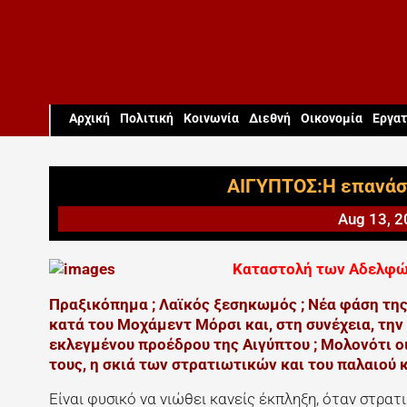
Aρχική
Πολιτική
Κοινωνία
Διεθνή
Οικονομία
Εργατ
ΑΙΓΥΠΤΟΣ:Η επανάσ
Aug 13, 
Καταστολή των Αδελφών
Πραξικόπημα ; Λαϊκός ξεσηκωμός ; Νέα φάση της
κατά του Μοχάμεντ Μόρσι και, στη συνέχεια, τη
εκλεγμένου προέδρου της Αιγύπτου ; Μολονότι ο
τους, η σκιά των στρατιωτικών και του παλαιού
Είναι φυσικό να νιώθει κανείς έκπληξη, όταν στρατ