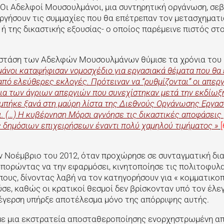
 Οι Αδελφοί Μουσουλμάνοι, μια συντηρητική οργάνωση, σε
υργήσουν τις συμμαχίες που θα επέτρεπαν τον μετασχηματι
 ή της δικαστικής εξουσίας- ο οποίος παρέμεινε πιστός στ
 η στάση των Αδελφών Μουσουλμάνων θύμισε τα χρόνια του
άνοι καταψήφισαν νομοσχέδιο για εργασιακά θέματα που θα
ό ελεύθερες εκλογές. Πρότειναν να “ρυθμίζονται” οι απεργ
ια των άγριων απεργιών που συνεχίστηκαν μετά την εκδίωξ
 μπήκε ξανά στη μαύρη λίστα της Διεθνούς Οργάνωσης Εργασί
 (…) Η κυβέρνηση Μόρσι αγνόησε τις δικαστικές αποφάσεις 
δημόσιων επιχειρήσεων έναντι πολύ χαμηλού τιμήματος »
[
 Νοέμβριο του 2012, όταν προχώρησε σε συνταγματική δια
 μπορώντας να την εφαρμόσει, κινητοποίησε τις πολιτοφυλ
ους, δίνοντας λαβή να τον κατηγορήσουν για « κομματικοπ
σε, καθώς οι κρατικοί θεσμοί δεν βρίσκονταν υπό τον έλε
ξέγερση υπήρξε αποτέλεσμα μόνο της απόρριψης αυτής.
με μια εκστρατεία αποσταθεροποίησης ενορχηστρωμένη α