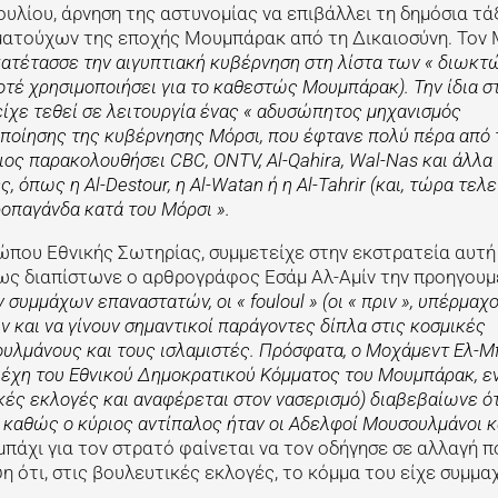
υλίου, άρνηση της αστυνομίας να επιβάλλει τη δημόσια τάξ
ατούχων της εποχής Μουμπάρακ από τη Δικαιοσύνη. Τον 
ατέτασσε την αιγυπτιακή κυβέρνηση στη λίστα των « διωκτώ
τέ χρησιμοποιήσει για το καθεστώς Μουμπάρακ). Την ίδια στ
 είχε τεθεί σε λειτουργία ένας « αδυσώπητος μηχανισμός
ποίησης της κυβέρνησης Μόρσι, που έφτανε πολύ πέρα από 
οιος παρακολουθήσει CBC, ONTV, Al-Qahira, Wal-Nas και άλλα
όπως η Al-Destour, η Al-Watan ή η Al-Tahrir (και, τώρα τελε
ροπαγάνδα κατά του Μόρσι ».
που Εθνικής Σωτηρίας, συμμετείχε στην εκστρατεία αυτή 
ως διαπίστωνε ο αρθρογράφος Εσάμ Αλ-Αμίν την προηγουμ
συμμάχων επαναστατών, οι « fouloul » (οι « πριν », υπέρμαχο
και να γίνουν σημαντικοί παράγοντες δίπλα στις κοσμικές
υλμάνους και τους ισλαμιστές. Πρόσφατα, ο Μοχάμεντ Ελ-Μ
ελέχη του Εθνικού Δημοκρατικού Κόμματος του Μουμπάρακ, ε
ικές εκλογές και αναφέρεται στον νασερισμό) διαβεβαίωνε ότ
, καθώς ο κύριος αντίπαλος ήταν οι Αδελφοί Μουσουλμάνοι κα
άχι για τον στρατό φαίνεται να τον οδήγησε σε αλλαγή πο
 ότι, στις βουλευτικές εκλογές, το κόμμα του είχε συμμα