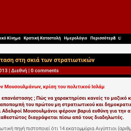
ικό Κίνημα
Κρατική Καταστολή
Ημερολόγιο
Περισσότερα
ταση στη σκιά των στρατιωτικών
2013
|
Διεθνή
|
0 comments
 Μουσουλμάνων, κρίση του πολιτικού Ισλάμ
 επανάστασης ; Πώς να χαρακτηρίσει κανείς το μαζικό 
ν αποπομπή του πρώτου μη στρατιωτικού και δημοκρατι
ι Αδελφοί Μουσουλμάνοι φέρουν βαριά ευθύνη για την 
 καθεστώτος διαγράφεται πίσω από τους διαδηλωτές.
ιωτική πηγή πιστοποιεί ότι 14 εκατομμύρια Αιγύπτιοι (αριθ