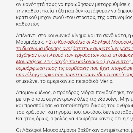
ανικανότητά τους να προωθήσουν μεταρρυθμίσεις.
την καθεστηκυία τάξη και δεν κατάφεραν να δημιο
κρατικού μηχανισμού -του στρατού, της αστυνομίας
καθεστώς.
Απέναντι στο κοινωνικό κίνημα και τα συνδικάτα,
Μουμπάρακ.
«
Στο Κοινοβούλιο οι Αδελφοί Μουσουλμ
το δικαίωμα ίδρυσης ανεξάρτητων σωματείων μέσα απ
τάχθηκαν στο πλευρό των εργοδοτών κατά τη διάρκε
Μουμπάρακ. Στις αρχές του καλοκαιριού, η Αίγυπτος
συμμόρφωση προς τις συμβάσεις που έχει υπογράψει.
επανέλεγχο αρκετών περιπτώσεων ιδιωτικοποίησης 
σημειώνει το αμερικανικό περιοδικό Merip.
Απομονωμένος, ο πρόεδρος Μόρσι παγιδεύτηκε, τον
με την οποία συγκέντρωνε όλες τις εξουσίες. Μην
και προσπάθησε να τοποθετήσει δικούς του ανθρώπ
του κράτους -κατηγορία που, ωστόσο, δεν ευσταθού
Θα ήταν, όμως, αφελές να θεωρήσει κανείς ότι η ε
Οι Αδελφοί Μουσουλμάνοι βρέθηκαν αντιμέτωποι 