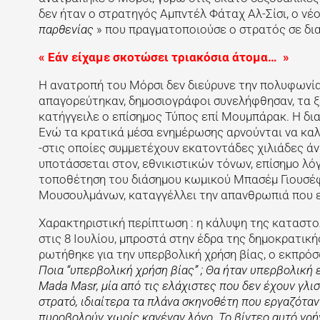
δεν ήταν ο στρατηγός Αμπντέλ Φάταχ Αλ-Σίσι, ο ν
παρθενίας
» που πραγματοποιούσε ο στρατός σε δια
« Εάν είχαμε σκοτώσει τριακόσια άτομα… »
Η ανατροπή του Μόρσι δεν διεύρυνε την πολυφωνία
απαγορεύτηκαν, δημοσιογράφοι συνελήφθησαν, τα ξ
κατήγγειλε ο επίσημος Τύπος επί Μουμπάρακ. Η δι
Ενώ τα κρατικά μέσα ενημέρωσης αρνούνται να κα
-στις οποίες συμμετέχουν εκατοντάδες χιλιάδες ά
υποτάσσεται στον, εθνικιστικών τόνων, επίσημο λόγ
τοποθέτηση του διάσημου κωμικού Μπασέμ Γιουσέφ
Μουσουλμάνων, καταγγέλλει την απανθρωπιά που 
Χαρακτηριστική περίπτωση : η κάλυψη της καταστ
στις 8 Ιουλίου, μπροστά στην έδρα της δημοκρατι
ρωτήθηκε για την υπερβολική χρήση βίας, ο εκπρόσ
Ποια “υπερβολική χρήση βίας” ; Θα ήταν υπερβολική 
Mada Masr, μία από τις ελάχιστες που δεν έχουν γλι
στρατό, ιδιαίτερα τα πλάνα σκηνοθέτη που εργαζόταν
πυροβολούν χωρίς κανέναν λόγο. Το βίντεο αυτό γρή