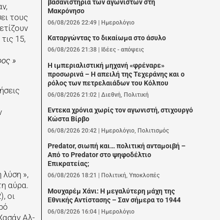
βασανιστήρια των αγωνιστών στη
ν,
Μακρόνησο
ει τους
06/08/2026 22:49
|
Ημερολόγιο
ετίζουν
Καταργώντας το δικαίωμα στο άσυλο
τις 15,
06/08/2026 21:38
|
Ιδέες - απόψεις
φος »
Η ιμπεριαλιστική μηχανή «φρέναρε»
προσωρινά – Η απειλή της Τεχεράνης και ο
ρόλος των πετρελαιάδων του Κόλπου
ιήσεις
06/08/2026 21:02
|
Διεθνή
,
Πολιτική
Εντεκα χρόνια χωρίς τον αγωνιστή, στιχουργό
ν
Κώστα Βίρβο
06/08/2026 20:42
|
Ημερολόγιο
,
Πολιτισμός
Predator, σιωπή και… πολιτική ανταμοιβή –
Από το Predator στο ψηφοδέλτιο
Επικρατείας;
 λύση »,
06/08/2026 18:21
|
Πολιτική
,
Υποκλοπές
η αύρα.
Μουχαρέμ Χάνι: Η μεγαλύτερη μάχη της
, οι
Εθνικής Αντίστασης – Σαν σήμερα το 1944
ρό
06/08/2026 16:04
|
Ημερολόγιο
Χασάν Αλ-