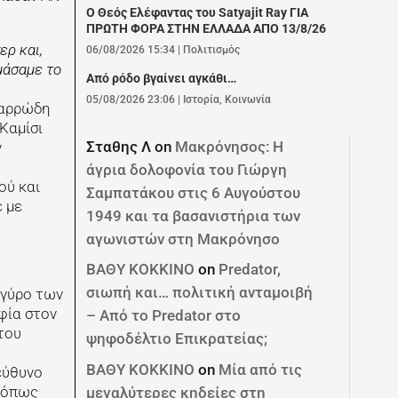
Ο Θεός Ελέφαντας του Satyajit Ray ΓΙΑ
ΠΡΩΤΗ ΦΟΡΑ ΣΤΗΝ ΕΛΛΑΔΑ ΑΠΟ 13/8/26
ερ και,
06/08/2026 15:34
|
Πολιτισμός
μάσαμε το
Από ρόδο βγαίνει αγκάθι…
05/08/2026 23:06
|
Ιστορία
,
Κοινωνία
μαρρώδη
Καμίσι
Σταθης Λ
on
Μακρόνησος: Η
ν
άγρια δολοφονία του Γιώργη
ού και
Σαμπατάκου στις 6 Αυγούστου
 με
1949 και τα βασανιστήρια των
αγωνιστών στη Μακρόνησο
ΒΑΘΥ ΚΟΚΚΙΝΟ
on
Predator,
σιωπή και… πολιτική ανταμοιβή
 γύρο των
φία στον
– Από το Predator στο
του
ψηφοδέλτιο Επικρατείας;
ΒΑΘΥ ΚΟΚΚΙΝΟ
on
Μία από τις
εύθυνο
, όπως
μεγαλύτερες κηδείες στη