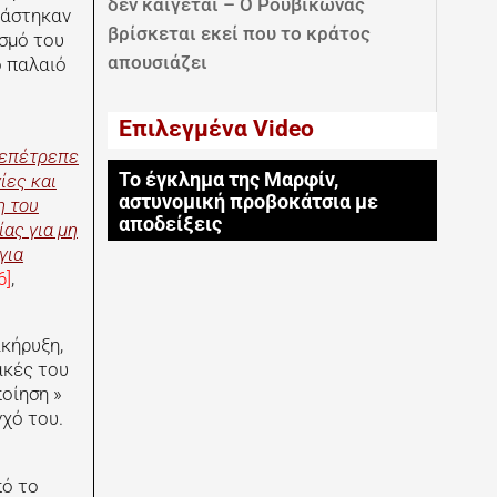
δεν καίγεται – Ο Ρουβίκωνας
βάστηκαν
βρίσκεται εκεί που το κράτος
σμό του
απουσιάζει
ο παλαιό
Επιλεγμένα Video
 επέτρεπε
Το έγκλημα της Μαρφίν,
ίες και
αστυνομική προβοκάτσια με
η του
αποδείξεις
ας για μη
για
6]
,
κήρυξη,
ακές του
οίηση »
γχό του.
πό το