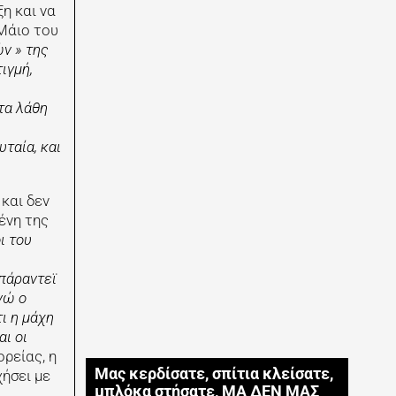
η και να
Μάιο του
ν » της
ιγμή,
τα λάθη
υταία, και
και δεν
ένη της
ι του
πάραντεϊ
νώ ο
ι η μάχη
ι οι
ρείας, η
Μας κερδίσατε, σπίτια κλείσατε,
χήσει με
μπλόκα στήσατε, ΜΑ ΔΕΝ ΜΑΣ