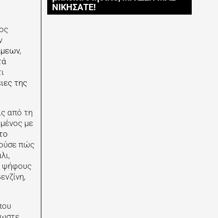
ΝΙΚΗΣΑΤΕ!
τος
ν
άμεων,
τά
ι
ειες της
ις από τη
εμένος με
 το
γούσε πώς
λι,
ς ψήφους
ενζίνη,
που
λωστε,