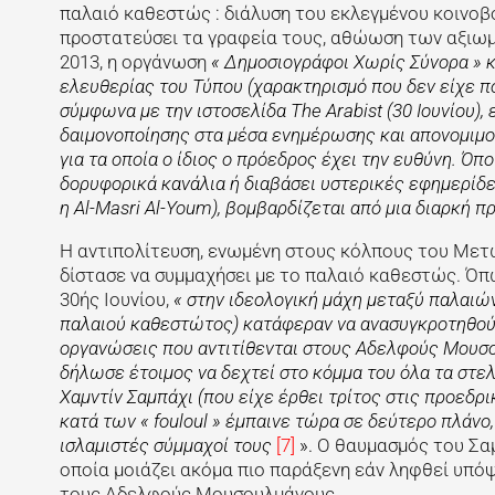
παλαιό καθεστώς : διάλυση του εκλεγμένου κοινοβο
προστατεύσει τα γραφεία τους, αθώωση των αξιωμ
2013, η οργάνωση
« Δημοσιογράφοι Χωρίς Σύνορα » κ
ελευθερίας του Τύπου (χαρακτηρισμό που δεν είχε πο
σύμφωνα με την ιστοσελίδα The Arabist (30 Ιουνίου),
δαιμονοποίησης στα μέσα ενημέρωσης και απονομιμο
για τα οποία ο ίδιος ο πρόεδρος έχει την ευθύνη. Όπ
δορυφορικά κανάλια ή διαβάσει υστερικές εφημερίδες, 
η Al-Masri Al-Youm), βομβαρδίζεται από μια διαρκή π
Η αντιπολίτευση, ενωμένη στους κόλπους του Μετώ
δίστασε να συμμαχήσει με το παλαιό καθεστώς. Όπ
30ής Ιουνίου,
« στην ιδεολογική μάχη μεταξύ παλαιών 
παλαιού καθεστώτος) κατάφεραν να ανασυγκροτηθούν 
οργανώσεις που αντιτίθενται στους Αδελφούς Μουσο
δήλωσε έτοιμος να δεχτεί στο κόμμα του όλα τα στ
Χαμντίν Σαμπάχι (που είχε έρθει τρίτος στις προεδρ
κατά των « fouloul » έμπαινε τώρα σε δεύτερο πλάνο
ισλαμιστές σύμμαχοί τους
[7]
».
Ο θαυμασμός του Σαμπ
οποία μοιάζει ακόμα πιο παράξενη εάν ληφθεί υπόψη
τους Αδελφούς Μουσουλμάνους.