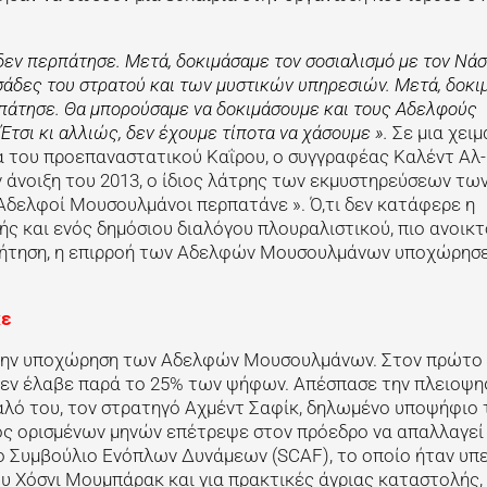
 δεν περπάτησε. Μετά, δοκιμάσαμε τον σοσιαλισμό με τον Νάσ
ασάδες του στρατού και των μυστικών υπηρεσιών. Μετά, δοκι
ερπάτησε. Θα μπορούσαμε να δοκιμάσουμε και τους Αδελφούς
τσι κι αλλιώς, δεν έχουμε τίποτα να χάσουμε ».
Σε μια χει
α του προεπαναστατικού Καΐρου, ο συγγραφέας Καλέντ Αλ-
ν άνοιξη του 2013, ο ίδιος λάτρης των εκμυστηρεύσεων τω
 Αδελφοί Μουσουλμάνοι περπατάνε ». Ό,τι δεν κατάφερε η
ής και ενός δημόσιου διαλόγου πλουραλιστικού, πιο ανοικτ
συζήτηση, η επιρροή των Αδελφών Μουσουλμάνων υποχώρησε
κε
ν την υποχώρηση των Αδελφών Μουσουλμάνων. Στον πρώτο
 δεν έλαβε παρά το 25% των ψήφων. Απέσπασε την πλειοψη
αλό του, τον στρατηγό Αχμέντ Σαφίκ, δηλωμένο υποψήφιο 
ος ορισμένων μηνών επέτρεψε στον πρόεδρο να απαλλαγεί
το Συμβούλιο Ενόπλων Δυνάμεων (SCAF), το οποίο ήταν υπ
υ Χόσνι Μουμπάρακ και για πρακτικές άγριας καταστολής