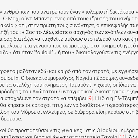
ν ανθρώπων που ανατρέπουν έναν « ισλαμιστή δικτάτορα »
. Ο Μαχμούντ Μπαντρ, ένας από τους ιδρυτές του κινήμα
ακεία ;- ότι, στην πρώτη τους συνάντηση, ο επικεφαλής τω
ξή του :
« Σας το λέω, είστε ο αρχηγός των ενόπλων δυν
αι σας διατάζει να ταχθείτε αμέσως στο πλευρό του και ζη
ρεαλισμό, μία γυναίκα που συμμετείχε στο κίνημα εξηγεί ότ
ριζε
« ότι ήταν “fouloul” » ή που « δικαιολογούσαν τις ενέργ
 προετοιμαζόταν εδώ και καιρό από τον στρατό, με εγγυήσε
fouloul ». Ο δισεκατομμυριούχος Ναγκίμπ Σαουίρις, συνδεδ
ε τα στελέχη του κινήματος Ταμαρόντ, «
χωρίς οι ίδιοι να
τιπρόεδρος του Ανώτατου Συνταγματικού Δικαστηρίου, εξη
θα υποχρέωνε τον στρατό να επέμβει
[9]
. Η ίδια η Ελ-Τζεμπά
θα έπρεπε οι κάτοχοι πτυχίων να διαθέτουν περισσότερε
ώση του Μόρσι, οι ελλείψεις σε διάφορα είδη, κυρίως στη β
 δρόμους.
οί θα προστατεύσουν τις γυναίκες : στις 3 Ιουλίου, ημέρα 
επιθέσεις και βιασμοί έγιναν στην πλατεία Ταχρίρ
[11
]. Άλ