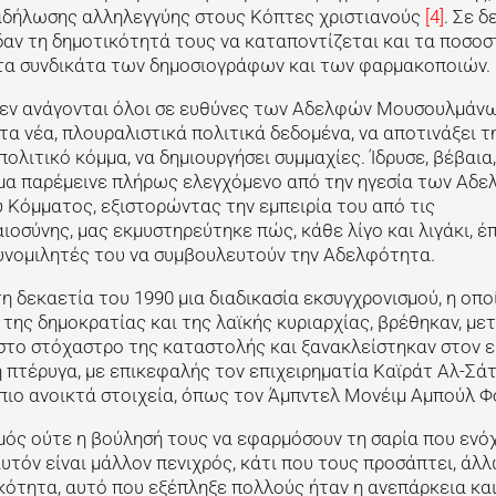
διαδήλωσης αλληλεγγύης στους Κόπτες χριστιανούς
[4]
. Σε δ
δαν τη δημοτικότητά τους να καταποντίζεται και τα ποσοσ
στα συνδικάτα των δημοσιογράφων και των φαρμακοποιών.
 δεν ανάγονται όλοι σε ευθύνες των Αδελφών Μουσουλμάν
α νέα, πλουραλιστικά πολιτικά δεδομένα, να αποτινάξει τ
ολιτικό κόμμα, να δημιουργήσει συμμαχίες. Ίδρυσε, βέβαια,
μμα παρέμεινε πλήρως ελεγχόμενο από την ηγεσία των Αδ
Κόμματος, εξιστορώντας την εμπειρία του από τις
ιοσύνης, μας εκμυστηρεύτηκε πώς, κάθε λίγο και λιγάκι, έ
συνομιλητές του να συμβουλευτούν την Αδελφότητα.
η δεκαετία του 1990 μια διαδικασία εκσυγχρονισμού, η οπο
ης δημοκρατίας και της λαϊκής κυριαρχίας, βρέθηκαν, μετ
, στο στόχαστρο της καταστολής και ξανακλείστηκαν στον 
κή πτέρυγα, με επικεφαλής τον επιχειρηματία Καϊράτ Αλ-Σάτ
 πιο ανοικτά στοιχεία, όπως τον Άμπντελ Μονέιμ Αμπούλ Φ
μός ούτε η βούλησή τους να εφαρμόσουν τη σαρία που ενό
υτόν είναι μάλλον πενιχρός, κάτι που τους προσάπτει, άλλ
κότητα, αυτό που εξέπληξε πολλούς ήταν η ανεπάρκεια και