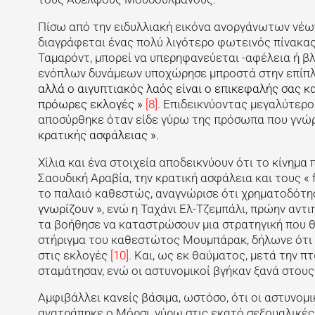
Πίσω από την ειδυλλιακή εικόνα ανοργάνωτων νέω
διαγράφεται ένας πολύ λιγότερο φωτεινός πίνακας
Ταμαρόντ, μπορεί να υπερηφανεύεται -αφέλεια ή βλ
ενόπλων δυνάμεων υποχώρησε μπροστά στην επίπλη
αλλά ο αιγυπτιακός λαός είναι ο επικεφαλής σας κ
πρόωρες εκλογές »
[8]
. Επιδεικνύοντας μεγαλύτερο 
αποσύρθηκε όταν είδε γύρω της πρόσωπα που γνώ
κρατικής ασφάλειας ».
Χίλια και ένα στοιχεία αποδεικνύουν ότι το κίνημα
Σαουδική Αραβία, την κρατική ασφάλεια και τους « 
το παλαιό καθεστώς, αναγνώρισε ότι χρηματοδότησ
γνωρίζουν »
, ενώ η Ταχάνι Ελ-Τζεμπάλι, πρώην αν
τα βοήθησε να καταστρώσουν μια στρατηγική που 
στήριγμα του καθεστώτος Μουμπάρακ, δήλωνε ότι 
στις εκλογές
[10].
Και, ως εκ θαύματος, μετά την πτ
σταμάτησαν, ενώ οι αστυνομικοί βγήκαν ξανά στους
Αμφιβάλλει κανείς βάσιμα, ωστόσο, ότι οι αστυνομικ
ανατράπηκε ο Μόρσι, γύρω στις εκατό σεξουαλικές 