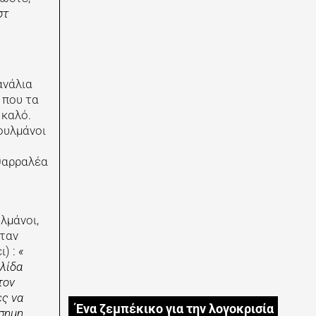
στ
ανάλια
 που τα
 καλό.
ουλμάνοι
 θαρραλέα
λμάνοι,
Όταν
) :
«
ελίδα
τον
ες να
Ένα ζεμπέκικο για την λογοκρισία
ίσημη