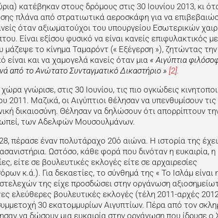
ρια) κατέβηκαν στους δρόμους στις 30 Ιουνίου 2013, κι ότα
ρωσης πλάνα από στρατιωτικά αεροσκάφη για να επιβεβαιώσ
ανείς όταν αξιωματούχοι του υπουργείου Εσωτερικών χαιρ
του. Είναι εξίσου φυσικό να είναι κανείς επιφυλακτικός με 
 μάζεψε το κίνημα Ταμαρόντ (« Εξέγερση »), ζητώντας την
 είναι και να χαμογελά κανείς όταν μια
« Αιγύπτια φιλόσο
νά από το Ανώτατο Συνταγματικό Δικαστήριο »
[2].
χώρα γνώρισε, στις 30 Ιουνίου, τις πιο ογκώδεις κινητοπο
υ 2011. Μαζικά, οι Αιγύπτιοι θέλησαν να υπενθυμίσουν τις
ωνική δικαιοσύνη. Θέλησαν να δηλώσουν ότι απορρίπτουν τη
οσωπεί, των Αδελφών Μουσουλμάνων.
8, πέρασε έναν πολυτάραχο 20ό αιώνα. Η ιστορία της έχει
ασανιστήρια. Ωστόσο, κάθε φορά που δινόταν η ευκαιρία, η
ς, είτε σε βουλευτικές εκλογές είτε σε αρχαιρεσίες
ων κ.ά.). Για δεκαετίες, το σύνθημά της « Το Ισλάμ είναι η
 στελεχών της είχε προσδώσει στην οργάνωση αξιοσημείωτ
τες ελεύθερες βουλευτικές εκλογές (τέλη 2011-αρχές 2012)
συμμετοχή 30 εκατομμυρίων Αιγυπτίων. Πέρα από τον σκλη
αν να δώσουν μια ευκαιρία στην οργάνωση που ίδρυσε ο 