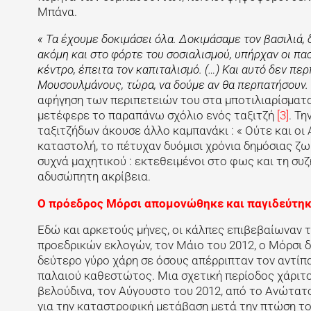
Μπάνα.
« Τα έχουμε δοκιμάσει όλα. Δοκιμάσαμε τον βασιλιά,
ακόμη και στο φόρτε του σοσιαλισμού, υπήρχαν οι π
κέντρο, έπειτα τον καπιταλισμό. (…) Και αυτό δεν π
Μουσουλμάνους, τώρα, να δούμε αν θα περπατήσουν. Έ
αφήγηση των περιπετειών του στα μποτιλιαρίσματ
μετέφερε το παραπάνω σχόλιο ενός ταξιτζή
[3]
. Τη
ταξιτζήδων άκουσε άλλο καμπανάκι : « Ούτε και οι
καταστολή, το πέτυχαν δυόμισι χρόνια δημόσιας ζω
συχνά μαχητικού : εκτεθειμένοι στο φως και τη 
αδυσώπητη ακρίβεια.
Ο πρόεδρος Μόρσι απομονώθηκε και παγιδεύτη
Εδώ και αρκετούς μήνες, οι κάλπες επιβεβαίωνα
προεδρικών εκλογών, τον Μάιο του 2012, ο Μόρσι
δεύτερο γύρο χάρη σε όσους απέρριπταν τον αντίπ
παλαιού καθεστώτος. Μια σχετική περίοδος χάριτ
βελούδινα, τον Αύγουστο του 2012, από το Ανώτα
για την καταστροφική μετάβαση μετά την πτώση το