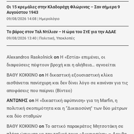
Οι 15 κρεμάλες στην Κλαδοράχη Φλώρινας – Σαν σήμερα 9
Αυγούστου 1943
09/08/2026 14:08
|
Ημερολόγιο
Το βάρος στον Ταλ Ντίλιαν – Η ώρα του ΣτΕ για την ΑΔΑΕ
09/08/2026 13:40
|
Πολιτική
,
Υποκλοπές
Alexandros Raskolnick
on
Η «Εστία» επιμένει, οι
διαψεύσεις πέφτουν βροχή και η αλήθεια… αγνοείται
ΒΑΘΥ ΚΟΚΚΙΝΟ
on
Η δικαστική εξουσιαστική κλίκα
αισθάνεται πανίσχυρη και δεν δίνει λόγο σε κανέναν για τις
αποφάσεις που παίρνει (Βίντεο)
ΑΝΤΩΝΗΣ
on
Η «δικαστική αφύπνιση» για τη Marfin, η
πολιτική σκοπιμότητα και η “Δικαιοσύνη” των δύο μέτρων
και δύο σταθμών
ΒΑΘΥ ΚΟΚΚΙΝΟ
on
Το αστικό παρακράτος Μητσοτάκη σε
πλήρη ώσμωση με την ταξική τους «Δικαιοσύνη» – Δεν θα