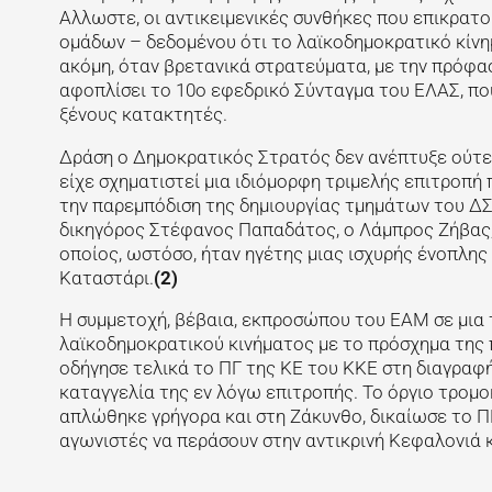
Αλλωστε, οι αντικειμενικές συνθήκες που επικρατ
ομάδων – δεδομένου ότι το λαϊκοδημοκρατικό κίνημ
ακόμη, όταν βρετανικά στρατεύματα, με την πρόφασ
αφοπλίσει το 10ο εφεδρικό Σύνταγμα του ΕΛΑΣ, που
ξένους κατακτητές.
Δράση ο Δημοκρατικός Στρατός δεν ανέπτυξε ούτε 
είχε σχηματιστεί μια ιδιόμορφη τριμελής επιτροπή 
την παρεμπόδιση της δημιουργίας τμημάτων του ΔΣ
δικηγόρος Στέφανος Παπαδάτος, ο Λάμπρος Ζήβας, 
οποίος, ωστόσο, ήταν ηγέτης μιας ισχυρής ένοπλης
Καταστάρι.
(2)
Η συμμετοχή, βέβαια, εκπροσώπου του ΕΑΜ σε μια
λαϊκοδημοκρατικού κινήματος με το πρόσχημα της 
οδήγησε τελικά το ΠΓ της ΚΕ του ΚΚΕ στη διαγραφ
καταγγελία της εν λόγω επιτροπής. Το όργιο τρομο
απλώθηκε γρήγορα και στη Ζάκυνθο, δικαίωσε το Π
αγωνιστές να περάσουν στην αντικρινή Κεφαλονιά κ