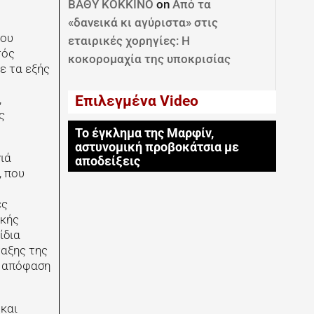
ΒΑΘΥ ΚΟΚΚΙΝΟ
on
Από τα
«δανεικά κι αγύριστα» στις
που
εταιρικές χορηγίες: Η
τός
κοκορομαχία της υποκρισίας
ε τα εξής
Επιλεγμένα Video
,
ς
Το έγκλημα της Μαρφίν,
αστυνομική προβοκάτσια με
ιά
αποδείξεις
, που
ες
ικής
ίδια
ταξης της
ό απόφαση
 και