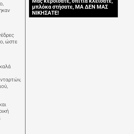
Μας κερδίσατε, σπίτια κλείσατε,
ο,
μπλόκα στήσατε, ΜΑ ΔΕΝ ΜΑΣ
ηκαν
ΝΙΚΗΣΑΤΕ!
νέδρες
λο, ώστε
 καλά
ανταρτών,
ιού,
και
ρική
α