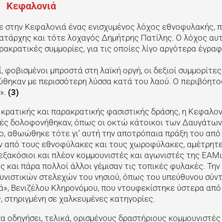
Κεφαλονιά
 στην Κεφαλονιά ένας ενισχυμένος λόχος εθνοφυλακής, 
ματάρχης και τότε λοχαγός Δημήτρης Πατίλης. Ο λόχος αυ
ρακρατικές συμμορίες, για τις οποίες λίγο αργότερα έγραφ
 φοβισμένοι μπροστά στη λαϊκή οργή, οι δεξιοί συμμορίτες
χύθηκαν με περισσότερη λύσσα κατά του λαού. Ο περιβόητο
».
(3)
κρατικής και παρακρατικής φασιστικής δράσης, η Κεφαλον
στές δολοφονήθηκαν, όπως οι οκτώ κάτοικοι των Δαυγάτων
σο, αθωώθηκε τότε γι’ αυτή την αποτρόπαια πράξη του από
ν από τους εθνοφύλακες και τους χωροφύλακες, αμέτρητ
εξακόσιοι και πλέον κομμουνιστές και αγωνιστές της ΕΑΜ
 και πάρα πολλοί άλλοι γέμισαν τις τοπικές φυλακές. Την 
ουνιστικών στελεχών του νησιού, όπως του υπεύθυνου σύν
», Βενιζέλου Κληρονόμου, που ντουφεκίστηκε ύστερα απ
 στηριγμένη σε χαλκευμένες κατηγορίες.
α οδηγήσει, τελικά, ορισμένους δραστήριους κομμουνιστές