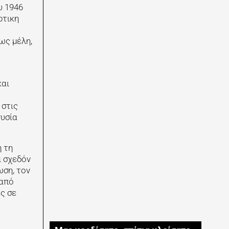
υ 1946
ρτικη
ως μέλη,
και
 στις
νυσία
 τη
α σχεδόν
ωση, τον
 από
ς σε