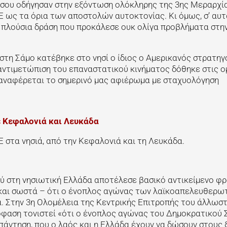
ήσου οδήγησαν στην εξόντωση ολόκληρης της 3ης Μεραρχία
 ως τα όρια των αποστολών αυτοκτονίας. Κι όμως, σ’ αυτ
α πλούσια δράση που προκάλεσε ουκ ολίγα προβλήματα στη
 στη Σάμο κατέβηκε στο νησί ο ίδιος ο Αμερικανός στρατηγ
 αντιμετώπιση του επαναστατικού κινήματος δόθηκε στις 
 αναφέρεται το σημερινό μας αφιέρωμα με σταχυολόγηση
ε Κεφαλονιά και Λευκάδα
 στα νησιά, από την Κεφαλονιά και τη Λευκάδα.
 στη νησιωτική Ελλάδα αποτέλεσε βασικό αντικείμενο φρ
 και σωστά – ότι ο ένοπλος αγώνας των λαϊκοαπελευθερω
 Στην 3η Ολομέλεια της Κεντρικής Επιτροπής του άλλωστ
πόφαση τονιστεί «ότι ο ένοπλος αγώνας του Δημοκρατικού
πάντηση, που ο λαός και η Ελλάδα έχουν να δώσουν στους 