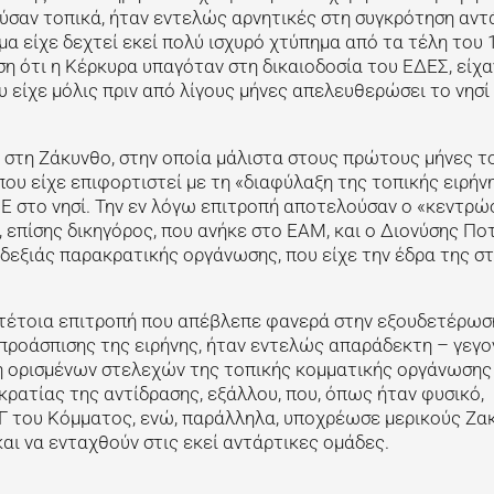
ούσαν τοπικά, ήταν εντελώς αρνητικές στη συγκρότηση αν
α είχε δεχτεί εκεί πολύ ισχυρό χτύπημα από τα τέλη του 
η ότι η Κέρκυρα υπαγόταν στη δικαιοδοσία του ΕΔΕΣ, είχα
 είχε μόλις πριν από λίγους μήνες απελευθερώσει το νησί
στη Ζάκυνθο, στην οποία μάλιστα στους πρώτους μήνες τ
που είχε επιφορτιστεί με τη «διαφύλαξη της τοπικής ειρήνη
Ε στο νησί. Την εν λόγω επιτροπή αποτελούσαν ο «κεντρώ
επίσης δικηγόρος, που ανήκε στο ΕΑΜ, και ο Διονύσης Ποτ
 δεξιάς παρακρατικής οργάνωσης, που είχε την έδρα της σ
 τέτοια επιτροπή που απέβλεπε φανερά στην εξουδετέρωσ
προάσπισης της ειρήνης, ήταν εντελώς απαράδεκτη – γεγο
ή ορισμένων στελεχών της τοπικής κομματικής οργάνωσης 
κρατίας της αντίδρασης, εξάλλου, που, όπως ήταν φυσικό,
Γ του Κόμματος, ενώ, παράλληλα, υποχρέωσε μερικούς Ζα
αι να ενταχθούν στις εκεί αντάρτικες ομάδες.