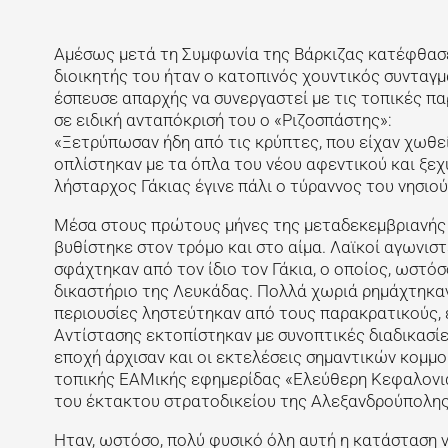
Αμέσως μετά τη Συμφωνία της Βάρκιζας κατέφθασε
διοικητής του ήταν ο κατοπινός χουντικός συνταγ
έσπευσε απαρχής να συνεργαστεί με τις τοπικές πα
σε ειδική ανταπόκρισή του ο «Ριζοσπάστης»:
«Ξετρύπωσαν ήδη από τις κρύπτες, που είχαν χωθεί,
οπλίστηκαν με τα όπλα του νέου αφεντικού και ξε
λήσταρχος Γάκιας έγινε πάλι ο τύραννος του νησιού
Μέσα στους πρώτους μήνες της μεταδεκεμβριανής 
βυθίστηκε στον τρόμο και στο αίμα. Λαϊκοί αγωνι
σφάχτηκαν από τον ίδιο τον Γάκια, ο οποίος, ωστό
δικαστήριο της Λευκάδας. Πολλά χωριά ρημάχτηκα
περιουσίες ληστεύτηκαν από τους παρακρατικούς, 
Αντίστασης εκτοπίστηκαν με συνοπτικές διαδικασίες
εποχή άρχισαν και οι εκτελέσεις σημαντικών κομμ
τοπικής ΕΑΜικής εφημερίδας «Ελεύθερη Κεφαλονιά
του έκτακτου στρατοδικείου της Αλεξανδρούπολης,
Ηταν, ωστόσο, πολύ φυσικό όλη αυτή η κατάσταση ν