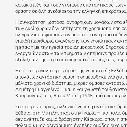
κατακτητές και τους ντόπιους υποτακτικούς των»
δράσης σε όλη ανεξαίρετα την ελληνική επικράτεια.
Η συγκρότηση, ωστόσο, αντάρτικων μονάδων στα ελλ
των εκεί χώρων δεν επέτρεπε τη χρησιμοποίηση σε
ελιγμών και αφαιρούνταν με αυτό τον τρόπο οι δυν
επειδή περιθώρια ανανέωσης των νησιώτικων αντάρ
η επαφή με την ηγεσία του Δημοκρατικού Στρατού 
ενεργειών αυτών των τμημάτων απέβαινε προβλημα
εξελίξεων της στρατιωτικής κατάστασης στις περι
Ετσι, στο μεγαλύτερο μέρος της νησιωτικής Ελλάδ
απολύτως αντάρτικη δράση ή σημειώθηκε ελάχιστη, 
μάλιστα χρονικό διάστημα, μικρές ομάδες ανταρτών
Δημήτρη Ευαγγελινό – και είναι γνωστή τουλάχισ
Κουρουνίων, στις 8 του Μάρτη 1948, από εικοσαμελ
Σε ορισμένα, όμως, ελληνικά νησιά η αντάρτικη δρά
Εύβοια, στη Μυτιλήνη και στην Ικαρία – πιο πολύ, 
δεν ανέπτυξε καμιά δράση στην Κέρκυρα, όπου η απ
πολέμου, μιας ολιγάριθμης ένοπλης ομάδας είχε κ