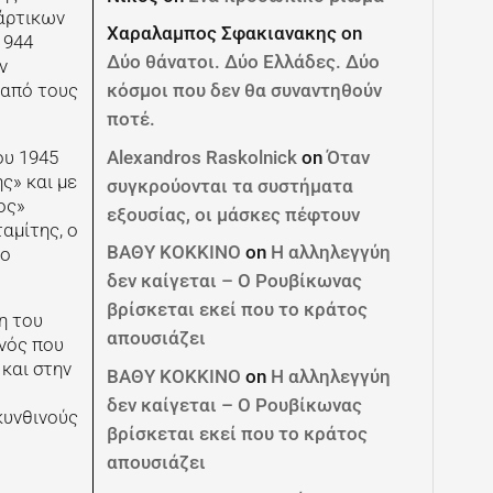
τάρτικων
Χαραλαμπος Σφακιανακης
on
1944
Δύο θάνατοι. Δύο Ελλάδες. Δύο
ν
 από τους
κόσμοι που δεν θα συναντηθούν
ποτέ.
ου 1945
Alexandros Raskolnick
on
Όταν
ς» και με
συγκρούονται τα συστήματα
ος»
εξουσίας, οι μάσκες πέφτουν
αμίτης, ο
ΒΑΘΥ ΚΟΚΚΙΝΟ
on
Η αλληλεγγύη
το
δεν καίγεται – Ο Ρουβίκωνας
βρίσκεται εκεί που το κράτος
η του
απουσιάζει
νός που
και στην
ΒΑΘΥ ΚΟΚΚΙΝΟ
on
Η αλληλεγγύη
δεν καίγεται – Ο Ρουβίκωνας
κυνθινούς
βρίσκεται εκεί που το κράτος
απουσιάζει