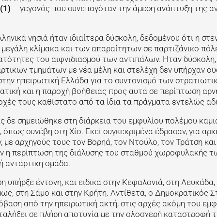
(1)
– γεγονός που συνεπαγόταν την άμεση ανάπτυξη της α
ηνικά νησιά ήταν ιδιαίτερα δύσκολη, δεδομένου ότι η στ
 μεγάλη κλίμακα και των απαραίτητων σε παρτιζάνικο πόλ
ατότητες του αιφνιδιασμού των αντιπάλων. Ηταν δύσκολη, 
τικων τμημάτων με νέα μέλη και στελέχη δεν υπήρχαν ου
στην ηπειρωτική Ελλάδα για το συντονισμό των στρατιωτι
τική και η παροχή βοήθειας προς αυτά σε περίπτωση αρν
οχές τους καθίστατο από τα ίδια τα πράγματα εντελώς αδ
ας δε σημειώθηκε στη διάρκεια του εμφυλίου πολέμου καμι
όπως συνέβη στη Χίο. Εκεί συγκεκριμένα έδρασαν, για αρ
, με αρχηγούς τους τον Βορηά, τον Ντούλο, τον Τράτση και
τον η περίπτωση της διάλυσης του σταθμού χωροφυλακής τ
ή αντάρτικη ομάδα.
ση υπήρξε έντονη, και ειδικά στην Κεφαλονιά, στη Λευκάδα,
όμως, στη Σάμο και στην Κρήτη. Αντίθετα, ο Δημοκρατικός 
όβαση από την ηπειρωτική ακτή, στις αρχές ακόμη του εμ
αταλήξει σε πλήρη αποτυχία με την ολοσχερή καταστροφή τ