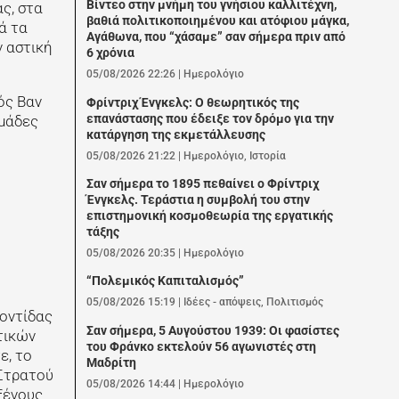
Βίντεο στην μνήμη του γνήσιου καλλιτέχνη,
ς, στα
βαθιά πολιτικοποιημένου και ατόφιου μάγκα,
ά τα
Αγάθωνα, που “χάσαμε” σαν σήμερα πριν από
ν αστική
6 χρόνια
05/08/2026 22:26
|
Ημερολόγιο
ός Βαν
Φρίντριχ Ένγκελς: Ο θεωρητικός της
επανάστασης που έδειξε τον δρόμο για την
ομάδες
κατάργηση της εκμετάλλευσης
05/08/2026 21:22
|
Ημερολόγιο
,
Ιστορία
Σαν σήμερα το 1895 πεθαίνει ο Φρίντριχ
Ένγκελς. Τεράστια η συμβολή του στην
επιστημονική κοσμοθεωρία της εργατικής
τάξης
05/08/2026 20:35
|
Ημερολόγιο
“Πολεμικός Καπιταλισμός”
05/08/2026 15:19
|
Ιδέες - απόψεις
,
Πολιτισμός
οντίδας
Σαν σήμερα, 5 Αυγούστου 1939: Οι φασίστες
τικών
του Φράνκο εκτελούν 56 αγωνιστές στη
ε, το
Μαδρίτη
 Στρατού
05/08/2026 14:44
|
Ημερολόγιο
ξένους