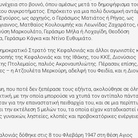
υνέχεια στο βουνό, όπου αμέσως μετά το δημοψήφισμα το
κου συγκροτήματος. Επρόκειτο για μια πολύ δυναμική αντά
Σγούρος, ως αρχηγός, ο Γεράσιμος Ματιάτος ή Ρήγας, ως
όγιαννος, Ματθαίος Κουλουμπής και Λεωνίδας Ζαχαράτος, 
ονύση Μαρκουλάτο, Γεράσιμο Μήλα ή Λοχαγίδη, Θεοδόση
, Γεράσιμο Κάγκα και Ντίνο Ευθυμιάτο.
ημοκρατικό Στρατό της Κεφαλονιάς και άλλοι αγωνιστές 
οπής της Κεφαλονιάς και της Ιθάκης, του ΚΚΕ, Διονύσιος
ης Πτολεμαίος, παλιός Ακροναυπλιώτης. Πέρασαν, επίσης,
ς – η Ατζουλέτα Μερκούρη, αδελφή του Φειδία, και η Διο
η, που ποτέ δεν ξεπέρασε τους εξήντα, ακολούθησε σε όλη
κτική, με την οποία μπορούσε να χτυπά τον αντίπαλο πάντ
ταν για την επαναστατική πειθαρχία του, και σε μια περίπτ
ξει την εκτέλεση 5 μελών του, τα οποία είχαν καταδικαστεί
ς γυναικών, ληστείες, κλοπές και προβοκατόρικες ενέργειε
λονιάς δόθηκε στις 8 του Φλεβάρη 1947 στη θέση Αγιος