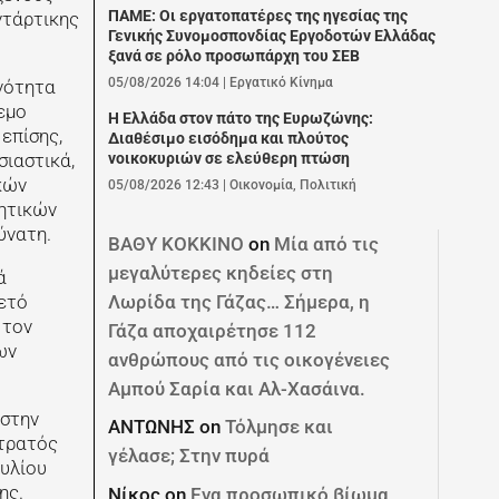
ΠΑΜΕ: Οι εργατοπατέρες της ηγεσίας της
ντάρτικης
Γενικής Συνομοσπονδίας Εργοδοτών Ελλάδας
ξανά σε ρόλο προσωπάρχη του ΣΕΒ
05/08/2026 14:04
|
Εργατικό Κίνημα
ενότητα
εμο
Η Ελλάδα στον πάτο της Ευρωζώνης:
επίσης,
Διαθέσιμο εισόδημα και πλούτος
νοικοκυριών σε ελεύθερη πτώση
σιαστικά,
κών
05/08/2026 12:43
|
Οικονομία
,
Πολιτική
ητικών
ύνατη.
ΒΑΘΥ ΚΟΚΚΙΝΟ
on
Μία από τις
μεγαλύτερες κηδείες στη
ά
Λωρίδα της Γάζας… Σήμερα, η
κετό
 τον
Γάζα αποχαιρέτησε 112
ων
ανθρώπους από τις οικογένειες
Αμπού Σαρία και Αλ-Χασάινα.
 στην
ΑΝΤΩΝΗΣ
on
Τόλμησε και
Στρατός
γέλασε; Στην πυρά
φυλίου
ης.
Νίκος
on
Ενα προσωπικό βίωμα