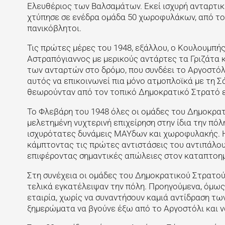
Ελευθέριος των Βαλσαμάτων. Εκεί ισχυρή ανταρτική
χτύπησε σε ενέδρα ομάδα 50 χωροφυλάκων, από του
πανικόβλητοι.
Τις πρώτες μέρες του 1948, εξάλλου, ο Κουλουμπή
Αστραπόγιαννος με μερικούς αντάρτες τα Γριζάτα κα
των ανταρτών στο δρόμο, που συνδέει το Αργοστόλι
αυτός να επικοινωνεί πια μόνο ατμοπλοϊκά με τη Σ
θεωρούνταν από τον τοπικό Δημοκρατικό Στρατό ε
Το Φλεβάρη του 1948 όλες οι ομάδες του Δημοκρατ
μελετημένη νυχτερινή επιχείρηση στην ίδια την πόλ
ισχυρότατες δυνάμεις ΜΑΥδων και χωροφυλακής. Η 
κάμπτοντας τις πρώτες αντιστάσεις του αντιπάλου
επιφέροντας σημαντικές απώλειες στον καταπτοη
Στη συνέχεια οι ομάδες του Δημοκρατικού Στρατού 
τελικά εγκατέλειψαν την πόλη. Προηγούμενα, όμως
εταιρία, χωρίς να συναντήσουν καμιά αντίδραση των
ξημερώματα να βγούνε έξω από το Αργοστόλι και ν