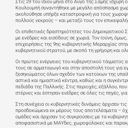
Στις 29 του ίδιου μήνα στο Αυγό της Σάμης ισχυρή
Κουλουμπή συναντήθηκε με μεγάλο απόσπασμα χωρο
ακολούθησε υπήρξε καταστροφική για τους χωροφύλ
πολλούς νεκρούς – και μεταξύ τους τον επικεφαλ
Οι επιθετικές δραστηριότητες του Δημοκρατικού Στ
με ενέδρες και εισόδους σε χωριά. Τον Ιούνη, όμως
επιχειρήσεις της 9ης κυβερνητικής Μεραρχίας στη
κυβερνητικού στρατού, με σκοπό τη γρήγορη και ο
Οι πρώτες ενέργειες του κυβερνητικού τάγματος 
τους σε αρματαγωγό και στην αποστολή τους για ε
ξεσηκώματος όλων σχεδόν των κατοίκων της υπαίθρο
αστικά και ημιαστικά κέντρα, καθώς και η συγκέ
πεδιάδα της Παλλικής. Στις περιοχές, εξάλλου, που
στέρνες και έστησαν ενέδρες σε όλες τις πηγές, γι
Στη συνέχεια οι κυβερνητικές δυνάμεις άρχισαν τις
προσδοκώμενα εκ μέρους τους αποτελέσματα – όχι 
ομάδες και άρχισαν τις συγκρούσεις με τα κυβερνητ
αποφασιστικά με ΜΑΥδες, χωροφύλακες και παρακ