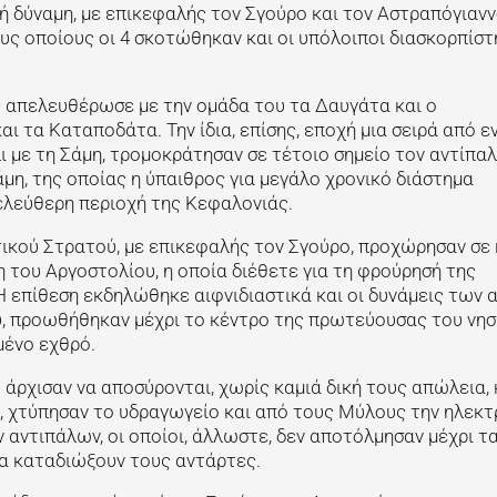
 δύναμη, με επικεφαλής τον Σγούρο και τον Αστραπόγιανν
ς οποίους οι 4 σκοτώθηκαν και οι υπόλοιποι διασκορπίστ
ς απελευθέρωσε με την ομάδα του τα Δαυγάτα και ο
ι τα Καταποδάτα. Την ίδια, επίσης, εποχή μια σειρά από ε
 με τη Σάμη, τρομοκράτησαν σε τέτοιο σημείο τον αντίπα
άμη, της οποίας η ύπαιθρος για μεγάλο χρονικό διάστημα
λεύθερη περιοχή της Κεφαλονιάς.
ικού Στρατού, με επικεφαλής τον Σγούρο, προχώρησαν σε
η του Αργοστολίου, η οποία διέθετε για τη φρούρησή της
επίθεση εκδηλώθηκε αιφνιδιαστικά και οι δυνάμεις των 
, προωθήθηκαν μέχρι το κέντρο της πρωτεύουσας του νησ
μένο εχθρό.
άρχισαν να αποσύρονται, χωρίς καμιά δική τους απώλεια, 
, χτύπησαν το υδραγωγείο και από τους Μύλους την ηλεκτ
 αντιπάλων, οι οποίοι, άλλωστε, δεν αποτόλμησαν μέχρι τ
α καταδιώξουν τους αντάρτες.