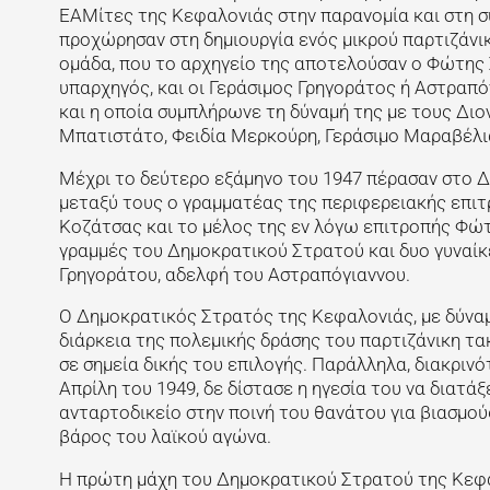
ΕΑΜίτες της Κεφαλονιάς στην παρανομία και στη σ
προχώρησαν στη δημιουργία ενός μικρού παρτιζάνι
ομάδα, που το αρχηγείο της αποτελούσαν ο Φώτης 
υπαρχηγός, και οι Γεράσιμος Γρηγοράτος ή Αστραπ
και η οποία συμπλήρωνε τη δύναμή της με τους Δι
Μπατιστάτο, Φειδία Μερκούρη, Γεράσιμο Μαραβέλια
Μέχρι το δεύτερο εξάμηνο του 1947 πέρασαν στο Δ
μεταξύ τους ο γραμματέας της περιφερειακής επιτρ
Κοζάτσας και το μέλος της εν λόγω επιτροπής Φώτ
γραμμές του Δημοκρατικού Στρατού και δυο γυναίκε
Γρηγοράτου, αδελφή του Αστραπόγιαννου.
Ο Δημοκρατικός Στρατός της Κεφαλονιάς, με δύναμ
διάρκεια της πολεμικής δράσης του παρτιζάνικη τα
σε σημεία δικής του επιλογής. Παράλληλα, διακρινό
Απρίλη του 1949, δε δίστασε η ηγεσία του να διατά
ανταρτοδικείο στην ποινή του θανάτου για βιασμού
βάρος του λαϊκού αγώνα.
Η πρώτη μάχη του Δημοκρατικού Στρατού της Κεφα