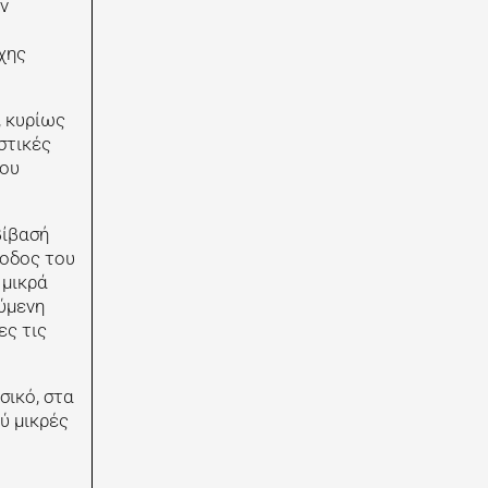
ν
χης
, κυρίως
στικές
του
βίβασή
θοδος του
 μικρά
ύμενη
ες τις
σικό, στα
ύ μικρές