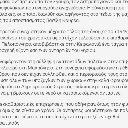
 ομάδα ανταρτών υπό τον Σγούρο, τον Αστραπόγιαννο και το
φυλάκων, που ενεργούσε ανιχνεύσεις. Η σύγκρουση που
ακες, οι οποίοι διαλύθηκαν, αφήνοντας στο πεδίο της μά
ής του αποσπάσματος Βασίλη Κουρέα.
ρατού συνεχίστηκαν μέχρι το τέλος της άνοιξης του 1949
, εκείνου του χρόνου και αφού είχαν τελειώσει οι εκκαθαρι
ν Πελοπόννησο, αποβιβάστηκε στην Κεφαλονιά ένα τάγμα 
λοσχερή εξόντωση των ανταρτών του νησιού.
αναφέρονταν στη σύλληψη εκατοντάδων πολιτών, στην επι
γκλεισμό στη Μακρόνησο. Στη συνέχεια εφαρμόστηκε η μέ
υ, που δεν είχαν συλληφθεί, και ο περιορισμός τους στα
ντρωση όλων των υποζυγίων των χωρικών στην καλά φρουρο
 δρούσε ο Δημοκρατικός Στρατός, έκλεισαν με τσιμέντο όλ
α να μη βρίσκουν ούτε νερό οι καταδιωκόμενοι αντάρτες.
 εκκαθαριστικές επιχειρήσεις, που οδήγησαν, όπως ήταν φυ
όμως σε σύντομο χρόνο. Οι αντάρτες μοιράστηκαν σε πολ
ικά στρατεύματα, τα οποία είχαν στο μεταξύ ενισχυθεί
ρατικούς.