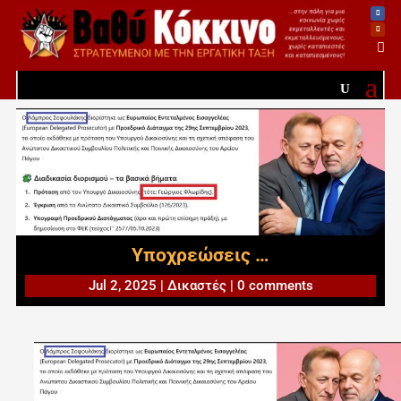

Υποχρεώσεις …
Jul 2, 2025
|
Δικαστές
|
0 comments