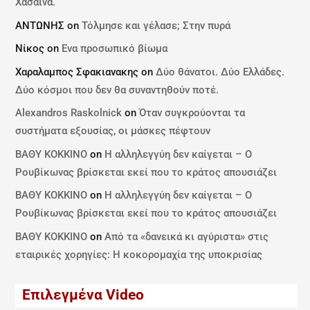
Χασάινα.
ΑΝΤΩΝΗΣ
on
Τόλμησε και γέλασε; Στην πυρά
Νίκος
on
Ενα προσωπικό βίωμα
Χαραλαμπος Σφακιανακης
on
Δύο θάνατοι. Δύο Ελλάδες.
Δύο κόσμοι που δεν θα συναντηθούν ποτέ.
Alexandros Raskolnick
on
Όταν συγκρούονται τα
συστήματα εξουσίας, οι μάσκες πέφτουν
ΒΑΘΥ ΚΟΚΚΙΝΟ
on
Η αλληλεγγύη δεν καίγεται – Ο
Ρουβίκωνας βρίσκεται εκεί που το κράτος απουσιάζει
ΒΑΘΥ ΚΟΚΚΙΝΟ
on
Η αλληλεγγύη δεν καίγεται – Ο
Ρουβίκωνας βρίσκεται εκεί που το κράτος απουσιάζει
ΒΑΘΥ ΚΟΚΚΙΝΟ
on
Από τα «δανεικά κι αγύριστα» στις
εταιρικές χορηγίες: Η κοκορομαχία της υποκρισίας
Επιλεγμένα Video