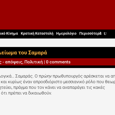
ικό Κίνημα
Κρατική Καταστολή
Ημερολόγιο
Περισσότερα
λείωμα του Σαμαρά
ς - απόψεις
,
Πολιτική
|
0 comments
ολογικά… Σαμαράς. Ο πρώην πρωθυπουργός αρέσκεται να απ
και κυρίως έναν απροσδιόριστο μεσσιανικό ρόλο που θεω
τεύει, πράγμα που τον κάνει να αναπαράγει τις κακές
ότι πρέπει να δικαιωθούν.