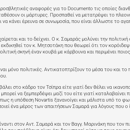
ροσβλητικές αναφορές για το Documento τις οποίες διανθ
ταθέσουν οι μάρτυρες. Προσπαθεί να μετατρέψει το πλεο
 να κάνει έρευνα σε συνωμοσία, που είναι άλλωστε το αγ
ίρεται και το δείχνει. Ο κ. Σαμαράς μολύνει την πολιτική 
εκδικηθεί τον κ. Μητσοτάκη που θεωρεί ότι τον κορόιδεψ
πολιτική σκηνή έναν κουβά με κάρβουνα και περιμένει ποιος
ίναι μόνο πολιτικές. Αντικατοπτρίζουν το μέσα του και το
ου.
άλει στο κάδρο τον Τσίπρα είτε γιατί δεν θέλει να ικανοπ
 μπορεί να ξεμπερδέψει μαζί του είτε γιατί καταλαβαίνει 
ά πως η υπόθεση Novartis ξανανοίγει και μάλιστα υπό το φω
οιεί ένα μέρος των απαιτήσεων Σαμαρά για λόγους που ο 
ναντι στον Αντ. Σαμαρά και τον Βαγγ. Μαρινάκη που τον π