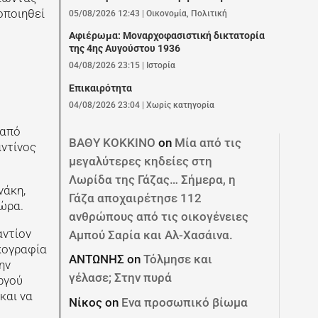
οποιηθεί
05/08/2026 12:43
|
Οικονομία
,
Πολιτική
Αφιέρωμα: Mοναρχοφασιστική δικτατορία
της 4ης Αυγούστου 1936
04/08/2026 23:15
|
Ιστορία
Επικαιρότητα
04/08/2026 23:04
|
Χωρίς κατηγορία
 από
ΒΑΘΥ ΚΟΚΚΙΝΟ
on
Μία από τις
αντίνος
μεγαλύτερες κηδείες στη
Λωρίδα της Γάζας… Σήμερα, η
νάκη,
Γάζα αποχαιρέτησε 112
χώρα.
ανθρώπους από τις οικογένειες
αντίον
Αμπού Σαρία και Αλ-Χασάινα.
ικογραφία
ΑΝΤΩΝΗΣ
on
Τόλμησε και
ην
γέλασε; Στην πυρά
ργού
και να
Νίκος
on
Ενα προσωπικό βίωμα