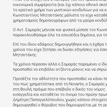
οικονομικά συμφέροντα (και όχι κάποιο εθνικό σκο
το κρατικό χρήμα των μυστικών κονδυλίων για να 
Κωνσταντίνος Μητσοτάκης μάλιστα το είχε καταθέ
χρηματισμούς δημοσιογράφων από τα μαύρα κονδύλ
Ο Αντ. Σαμαράς μήνυσε και φυσικά μίσησε τον Κωνστ
παρακολουθήσαμε όλα τα επεισόδια δημόσια, για τη
Επί του ίδιου εδάφους δημιουργήθηκε και η έχθρα
χρόνια του είχα ζητήσει να δώσει εξηγήσεις για όσ
Μητσοτάκης.
Τα χρόνια πέρασαν αλλά ο Σαμαράς παραμένει ο ίδ
προσπαθεί να επιβάλει ατζέντα μίσους και να σπρώ
Προσέξτε την αθλιότητα που προσπαθεί να κάνει π
του πως χρηματίστηκε από τη Novartis, ο Σαμαράς 
στη Βουλή, πράγμα που επέβαλε ο δικός του νόμος.
εισαγγελία και καταθέτει το όνομα του πρώην πρ
Δημήτρη Παπαγγελόπουλου, χωρίς κάποιο στοιχείο, μ
δημιουργηθεί ο θόρυβος που δημιουργείται με τη γε