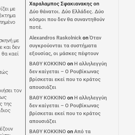
Χαραλαμπος Σφακιανακης
on
ίζει με
Δύο θάνατοι. Δύο Ελλάδες. Δύο
νέκτημα
κόσμοι που δεν θα συναντηθούν
απημένο
ποτέ.
Alexandros Raskolnick
on
Όταν
σκηνή με
συγκρούονται τα συστήματα
ε και δεν
εξουσίας, οι μάσκες πέφτουν
 θα καεί
ΒΑΘΥ ΚΟΚΚΙΝΟ
on
Η αλληλεγγύη
δεν καίγεται – Ο Ρουβίκωνας
 πώς
βρίσκεται εκεί που το κράτος
απουσιάζει
οιήσει τον
πως
ΒΑΘΥ ΚΟΚΚΙΝΟ
on
Η αλληλεγγύη
ς της
δεν καίγεται – Ο Ρουβίκωνας
ίδιος
βρίσκεται εκεί που το κράτος
απουσιάζει
ιέζουν
ΒΑΘΥ ΚΟΚΚΙΝΟ
on
Από τα