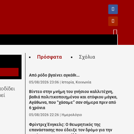

Πρόσφατα
Σχόλια
Από ρόδο βγαίνει αγκάθι…
05/08/2026 23:06
|
Ιστορία
,
Κοινωνία
οδίδει
Βίντεο στην μνήμη του γνήσιου καλλιτέχνη,
ρεί
βαθιά πολιτικοποιημένου και ατόφιου μάγκα,
Αγάθωνα, που “χάσαμε” σαν σήμερα πριν από
6 χρόνια
05/08/2026 22:26
|
Ημερολόγιο
Φρίντριχ Ένγκελς: Ο θεωρητικός της
επανάστασης που έδειξε τον δρόμο για την