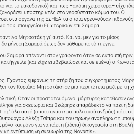
πό για το μακεδονικό) και πως –ακόμη χειρότερα– είχε ιδι
εξαγοράσει υποστηρικτές στο νεοσύστατο κόμμα του. Ο
σει στα όργανα της ΕΣΗΕΑ τα οποία ερευνούσαν πιθανούς
ια του υπουργείου Εξωτερικών επί Σαμαρά.
αντίνο Μητσοτάκη γι’ αυτό. Και ναι μεν για το μίσος
 δε μήνυση Σαμαρά όμως δεν μάθαμε ποτέ τι έγινε.
 του Σαμαρά απέναντι στον γράφοντα όταν σε εκπομπή πριν
α κατήγγειλε (και είχε επιβεβαιώσει και σε εμένα) ο Κωνστ
ιος. Εχοντας εμφανώς τη στήριξη του συγκροτήματος Μαρι
ξει τον Κυριάκο Μητσοτάκη σε μια περιπέτεια μαζί με τη 
ολιτική. Οταν οι προστατευόμενοι μάρτυρες κατέθεσαν εν
μίλησε για σκευωρία και θεώρησε απαράδεκτο να πάει η δ
 Παρ’ όλα αυτά (οποίο ανάστημα πολιτικού ανδρός) πάει στ
ωθυπουργού Αλέξη Τσίπρα και του πρώην αναπληρωτή υπου
όνο και μόνο για να πάει η (άδεια) δικογραφία στη Βουλή 
νική εντύπωση «η σκευωρία της Novartis».