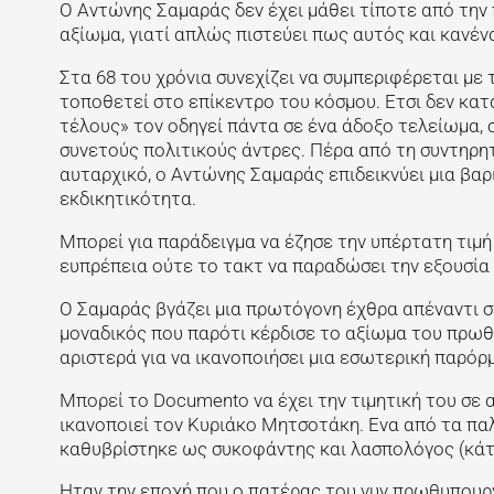
Ο Αντώνης Σαμαράς δεν έχει μάθει τίποτε από την 
αξίωμα, γιατί απλώς πιστεύει πως αυτός και κανένας
Στα 68 του χρόνια συνεχίζει να συμπεριφέρεται με
τοποθετεί στο επίκεντρο του κόσμου. Ετσι δεν κατ
τέλους» τον οδηγεί πάντα σε ένα άδοξο τελείωμα, σ
συνετούς πολιτικούς άντρες. Πέρα από τη συντηρητι
αυταρχικό, ο Αντώνης Σαμαράς επιδεικνύει μια βαρι
εκδικητικότητα.
Μπορεί για παράδειγμα να έζησε την υπέρτατη τιμή
ευπρέπεια ούτε το τακτ να παραδώσει την εξουσία
Ο Σαμαράς βγάζει μια πρωτόγονη έχθρα απέναντι σε 
μοναδικός που παρότι κέρδισε το αξίωμα του πρωθυ
αριστερά για να ικανοποιήσει μια εσωτερική παρόρμ
Μπορεί το Documento να έχει την τιμητική του σε 
ικανοποιεί τον Κυριάκο Μητσοτάκη. Ενα από τα πα
καθυβρίστηκε ως συκοφάντης και λασπολόγος (κάτι
Ηταν την εποχή που ο πατέρας του νυν πρωθυπουργ