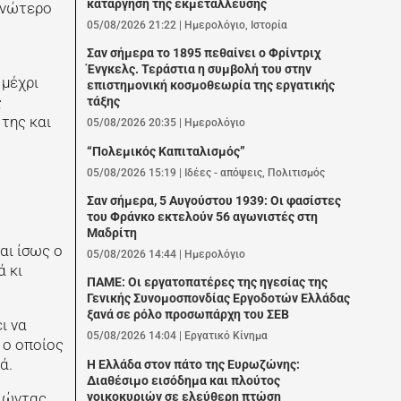
κατάργηση της εκμετάλλευσης
 ανώτερο
05/08/2026 21:22
|
Ημερολόγιο
,
Ιστορία
Σαν σήμερα το 1895 πεθαίνει ο Φρίντριχ
Ένγκελς. Τεράστια η συμβολή του στην
 μέχρι
επιστημονική κοσμοθεωρία της εργατικής
ς
τάξης
 της και
05/08/2026 20:35
|
Ημερολόγιο
“Πολεμικός Καπιταλισμός”
05/08/2026 15:19
|
Ιδέες - απόψεις
,
Πολιτισμός
Σαν σήμερα, 5 Αυγούστου 1939: Οι φασίστες
του Φράνκο εκτελούν 56 αγωνιστές στη
Μαδρίτη
αι ίσως ο
05/08/2026 14:44
|
Ημερολόγιο
ά κι
ΠΑΜΕ: Οι εργατοπατέρες της ηγεσίας της
Γενικής Συνομοσπονδίας Εργοδοτών Ελλάδας
ξανά σε ρόλο προσωπάρχη του ΣΕΒ
ι να
05/08/2026 14:04
|
Εργατικό Κίνημα
 ο οποίος
ά.
Η Ελλάδα στον πάτο της Ευρωζώνης:
Διαθέσιμο εισόδημα και πλούτος
νοικοκυριών σε ελεύθερη πτώση
οιώντας