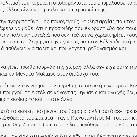
πολιτική του πορεία, η οποία μάλιστα του επιφύλασσε το
 άλλος είναι και η πολιτική και η πορεία της.
 την αγαρμποσύνη μιας παθογενούς βουλησιαρχίας που τον
άφερε να μάθει ότι η προσφιλής του έκφραση «θα σας πάω
την πολιτική μοναξιά που δεν πρέπει να χαρακτηρίζει του
κή του αντίληψη για την εξουσία, που τον θέλει ιδιοκτήτη
ά ασθένεια για πολιτικό, που λέγεται ρεβανσισμός και
 να γίνει πρωθυπουργός της χώρας, αλλά δεν είχε ούτε την
 και το Μέγαρο Μαξίμου στον διάδοχό του.
όποιον τον νίκησε, τον περιθωριοποίησε ή τον έκρινε. Είν
πουργού, το ευτέλισε κάνοντας μηνύσεις και αγωγές δεξι
ηση εκδίκησης και τίποτε άλλο.
αυτό το εκδικητικό μένος του Σαμαρά, αλλά αυτό δεν πρέπε
λιά θύματα του Σαμαρά ήταν ο Κωνσταντίνος Μητσοτάκης,
 μου θυμίζει αυτό) και στο τέλος μηνύθηκε από τον Σαμαρ
ού τον είχε κατηγορήσει ότι έριξε την κυβέρνηση ικανοπ