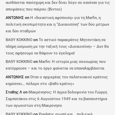
αισθάνεται πανίσχυρη και δεν δίνει λόγο σε κανέναν για τις
αποφάσεις που παίρνει (Βίντεο)
ΑΝΤΩΝΗΣ
on
Η «δικαστική αφύπνιση» για τη Marfin, η
πολιτική σκοπιμότητα και η “Δικαιοσύνη” των δύο μέτρων
και δύο σταθμών
ΒΑΘΥ ΚΟΚΚΙΝΟ
on
Το αστικό παρακράτος Μητσοτάκη σε
πλήρη ώσμωση με την ταξική τους «Δικαιοσύνη» – Δεν θα
τους αφήσουμε να θάψουν το έγκλημα!
ΒΑΘΥ ΚΟΚΚΙΝΟ
on
Marfin: Η ιστορία μιας σκευωρίας που
κατέρρευσε – και το έργο φαίνεται να επαναλαμβάνεται
ΑΝΤΩΝΗΣ
on
Όταν ο αρχιερέας του πελατειακού κράτους
κηρύσσει… πόλεμο στο «βαθύ κράτος»
Σταθης Λ
on
Μακρόνησος: Η άγρια δολοφονία του Γιώργη
Σαμπατάκου στις 6 Αυγούστου 1949 και τα βασανιστήρια
των αγωνιστών στη Μακρόνησο
ΒΑΘΥ ΚΟΚΚΙΝΟ
on
Predator, σιωπή και… πολιτική