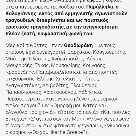
μεγαλειωδών πλέον συναυλιών, με έμφαση κυρίως
στα απαγορευμένα τραγούδια του.
Παράλληλα, ο
Καλογιάννης, εκτός από ερμηνευτής αγωνιστικών
τραγουδιών, διακρίνεται και ως ποιοτικός
ερωτικός τραγουδιστής, με την αναγνωρίσιμη
πλέον ζεστή, εκφραστική φωνή του.
Μερικοί συνθέτες –πλην
Θεοδωράκη
– με τους
οποίους έχει συνεργαστεί: Ξαρχάκος, Κουγιουμτζής,
Μούτσης, Πλέσσας, Ανδριόπουλος, Λάγιος,
Μαυρουδής, Τόκας, Μουσαφίρης, Κουνάδης,
Κραουνάκης, Παπαβασιλείου κ.ά. Κι από ποιητές–
στιχουργούς: Ελύτης, Σικελιανός, Ρίτσος,
Αναγνωστάκης, Λειβαδίτης, Ελευθερίου,
Παπαδόπουλος, Χριστοδούλου, Λάδης κ.ά.
Περισσότερα στον αναγνώστη λένε ίσως μερικοί
τίτλοι τραγουδιών: «Ομορφή μου Κατερίνα»,
«Αννούλα του χιονιά», «Ορτσα τα πανιά», «Και που λες
Ευτυχία», «Σ’ αγαπώ σαν τον Μάη», «Μόνο να γράφεις
τ’ όνομά σου», «Ισως φταίνε τα φεγγάρια», «Μικραίνει
ο κόσμος»,«Do you like the Greece?».