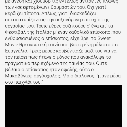
με άνεση και χιούμορ τις εντελώς αντίθετες πλάνες
των «σκεφτομένων» θαυμαστών του. Όχι γιατί
κερδίζει τίποτα. Απλώς, γιατί διασκεδάζει
αυτοσατυρίζοντας την αυξανόμενη επιτυχία της
εργασίας του. Τρεις μέρες συζητούσε σ’ ένα απ’ τα
Φεστιβάλ της Ιταλίας μ’ έναν καθολικό επίσκοπο, που
ενθουσιασμένος ο επίσκοπος, είχε βρει το Sweet
Movie θρησκευτική ταινία και βασισμένη μάλιστα στο
Ευαγγέλιο. Τρεις μέρες κουβέντιαζε μαζί του για να
τον πείσει πως ήτανε ο μόνος που ανακάλυψε το
πραγματικό περιεχόμενο της ταινίας του. Ούτε
βέβαια ο επίσκοπος ήταν αφελής, ούτε ο
Μακαβέγιεφ αργόσχολος. Μα ο διάλογος, ήτανε μέσα
στο παιχνίδι του.” –