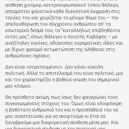
αίσθηση χιούμορ, κεντροευρωπαίκού τύπου θάλεγα,
απορρίπτει φανατικά κάθε διανοητική έκφραση στις
ταινίες του και χειρίζεται το μόνιμο θέμα του – την
απελευθέρωση του σύγχρονου ανθρώπου απ’ τα
εσωτερικά δεσμά του, τα “καταλλήλως επιβληθέντα
εντός μας”, όπως θάλεγεν ο ποιητής Καβάφης – με
ανεξίτηλες εικόνες, αδιάκοπες ευρηματικές ιδέες και
με δίχως φραγμό αντιμετώπιση της αλήθειας στις
ανθρώπινες σχέσεις.
Δεν είναι «στρατευμένος». Δεν κάνει εύκολη
πολιτική. Αλλά το αποτέλεσμά του είναι πολιτικό, μια
και τον χαρακτηρίζει η βαθειά γνώση του σημερινού
μας κόσμου.
Θα πρόσθετα ακόμη, πως ίσως δεν φανερώνει τους
συγκεκριμένους στόχους του. Όμως είναι ολοφάνερη
η βαθύτατη ανθρωπιά του και η προσπάθειά του να
μας αναστατώσει για να σκεφτούμε κι έτσι να
ξαναβρούμε μια διαφορετική σύνθεση μέσα μας. Και
μια διαφορετική σύνδεση με τον περίγυρό μας.