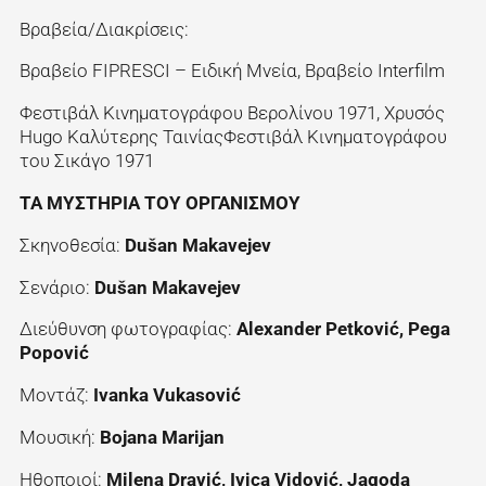
Βραβεία/Διακρίσεις:
Βραβείο FIPRESCI – Ειδική Μνεία, Βραβείο Interfilm
Φεστιβάλ Κινηματογράφου Βερολίνου 1971, Χρυσός
Hugo Καλύτερης ΤαινίαςΦεστιβάλ Κινηματογράφου
του Σικάγο 1971
ΤΑ ΜΥΣΤΗΡΙΑ ΤΟΥ ΟΡΓΑΝΙΣΜΟΥ
Σκηνοθεσία:
Dušan Makavejev
Σενάριο:
Dušan Makavejev
Διεύθυνση φωτογραφίας:
Alexander Petković, Pega
Popović
Μοντάζ:
Ivanka Vukasović
Μουσική:
Bojana Marijan
Ηθοποιοί:
Milena Dravić, Ivica Vidović, Jagoda