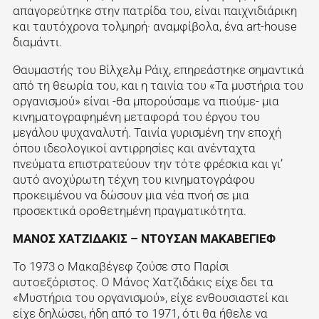
απαγορεύτηκε στην πατρίδα του, είναι παιχνιδιάρικη
και ταυτόχρονα τολμηρή· αναμφίβολα, ένα art-house
διαμάντι.
Θαυμαστής του Βίλχελμ Ράιχ, επηρεάστηκε σημαντικά
από τη θεωρία του, και η ταινία του «Τα μυστήρια του
οργανισμού» είναι -θα μπορούσαμε να πιούμε- μια
κινηματογραφημένη μεταφορά του έργου του
μεγάλου ψυχαναλυτή. Ταινία γυρισμένη την εποχή
όπου ιδεολογικοί αντιρρησίες και ανένταχτα
πνεύματα επιστρατεύουν την τότε φρέσκια και γι’
αυτό ανοχύρωτη τέχνη του κινηματογράφου
προκειμένου να δώσουν μια νέα πνοή σε μια
προσεκτικά οροθετημένη πραγματικότητα.
ΜΑΝΟΣ ΧΑΤΖΙΔΑΚΙΣ – ΝΤΟΥΣΑΝ ΜΑΚΑΒΕΓΙΕΦ
Το 1973 ο Μακαβέγεφ ζούσε στο Παρίσι
αυτοεξόριστος. Ο Μάνος Χατζιδάκις είχε δει τα
«Μυστήρια του οργανισμού», είχε ενθουσιαστεί και
είχε δηλώσει, ήδη από το 1971, ότι θα ήθελε να