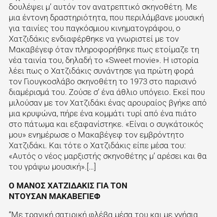
δουλέψει μ’ αυτόν τον ανατρεπτικό σκηνοθέτη. Με
μια έντονη δραστηριότητα, που περιλάμβανε μουσική
για ταινίες του παγκόσμιου κινηματογράφου, ο
Χατζιδάκις ενδιαφέρθηκε να γνωριστεί με τον
Μακαβέγεφ όταν πληροφορήθηκε πως ετοίμαζε τη
νέα ταινία του, δηλαδή το «Sweet movie». Η ιστορία
λέει πως ο Χατζιδάκις συνάντησε για πρώτη φορά
τον Γιουγκοσλάβο σκηνοθέτη το 1973 στο παρισινό
διαμέρισμά του. Ζούσε σ’ ένα άθλιο υπόγειο. Εκεί που
μιλούσαν με τον Χατζιδάκι ένας αρουραίος βγήκε από
μια κρυψώνα, πήρε ένα κομμάτι τυρί από ένα πιάτο
στο πάτωμα και εξαφανίστηκε. «Είναι ο συγκάτοικός
μου» ενημέρωσε ο Μακαβέγεφ τον εμβρόντητο
Χατζιδάκι. Και τότε ο Χατζιδάκις είπε μέσα του:
«Αυτός ο νέος μαρξιστής σκηνοθέτης μ’ αρέσει και θα
του γράψω μουσική».[…]
Ο ΜΑΝΟΣ ΧΑΤΖΙΔΑΚΙΣ ΓΙΑ ΤΟΝ
ΝΤΟΥΣΑΝ ΜΑΚΑΒΕΓΙΕΦ
“Με τραγική σατιρική φλέβα μέσα του και με γνήσια