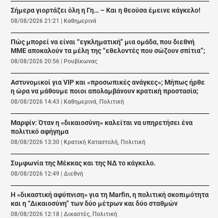
Σήμερα γιορτάζει όλη η Γη… – Και η θεούσα έμεινε κάγκελο!
08/08/2026 21:21
|
Καθημερινά
Πώς μπορεί να είναι “εγκληματική” μια ομάδα, που διεθνή
ΜΜΕ αποκαλούν τα μέλη της “εθελοντές που σώζουν σπίτια”;
08/08/2026 20:56
|
Ρουβίκωνας
Αστυνομικοί για VIP και «προσωπικές ανάγκες»; Μήπως ήρθε
η ώρα να μάθουμε ποιοι απολαμβάνουν κρατική προστασία;
08/08/2026 14:43
|
Καθημερινά
,
Πολιτική
Μαρφίν: Όταν η «δικαιοσύνη» καλείται να υπηρετήσει ένα
πολιτικό αφήγημα
08/08/2026 13:30
|
Κρατική Καταστολή
,
Πολιτική
Συμφωνία της Μέκκας και της ΝΔ το κάγκελο.
08/08/2026 12:49
|
Διεθνή
Η «δικαστική αφύπνιση» για τη Marfin, η πολιτική σκοπιμότητα
και η “Δικαιοσύνη” των δύο μέτρων και δύο σταθμών
08/08/2026 12:18
|
Δικαστές
,
Πολιτική