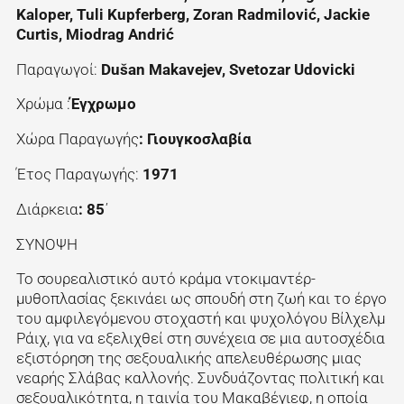
Kaloper, Tuli Kupferberg, Zoran Radmilović, Jackie
Curtis, Miodrag Andrić
Παραγωγοί:
Dušan Makavejev, Svetozar Udovicki
Χρώμα :
Έγχρωμο
Χώρα Παραγωγής
: Γιουγκοσλαβία
Έτος Παραγωγής:
1971
Διάρκεια
: 85
΄
ΣΥΝΟΨΗ
Το σουρεαλιστικό αυτό κράμα ντοκιμαντέρ-
μυθοπλασίας ξεκινάει ως σπουδή στη ζωή και το έργο
του αμφιλεγόμενου στοχαστή και ψυχολόγου Βίλχελμ
Ράιχ, για να εξελιχθεί στη συνέχεια σε μια αυτοσχέδια
εξιστόρηση της σεξουαλικής απελευθέρωσης μιας
νεαρής Σλάβας καλλονής. Συνδυάζοντας πολιτική και
σεξουαλικότητα, η ταινία του Μακαβέγιεφ, η οποία