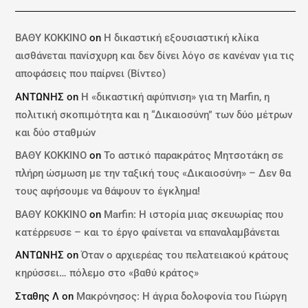
ΒΑΘΥ ΚΟΚΚΙΝΟ
on
Η δικαστική εξουσιαστική κλίκα
αισθάνεται πανίσχυρη και δεν δίνει λόγο σε κανέναν για τις
αποφάσεις που παίρνει (Βίντεο)
ΑΝΤΩΝΗΣ
on
Η «δικαστική αφύπνιση» για τη Marfin, η
πολιτική σκοπιμότητα και η “Δικαιοσύνη” των δύο μέτρων
και δύο σταθμών
ΒΑΘΥ ΚΟΚΚΙΝΟ
on
Το αστικό παρακράτος Μητσοτάκη σε
πλήρη ώσμωση με την ταξική τους «Δικαιοσύνη» – Δεν θα
τους αφήσουμε να θάψουν το έγκλημα!
ΒΑΘΥ ΚΟΚΚΙΝΟ
on
Marfin: Η ιστορία μιας σκευωρίας που
κατέρρευσε – και το έργο φαίνεται να επαναλαμβάνεται
ΑΝΤΩΝΗΣ
on
Όταν ο αρχιερέας του πελατειακού κράτους
κηρύσσει… πόλεμο στο «βαθύ κράτος»
Σταθης Λ
on
Μακρόνησος: Η άγρια δολοφονία του Γιώργη