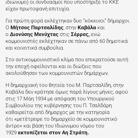
ιδιώνυμο) οι συνδυασμοί που υποστήριξε το ΚΚΕ
είχαν πρωτοφανή επιτυχία.
Για πρώτη φορά εκλέχτηκαν δυο “κόκκινοι” δήμαρχοι.
Ο
Μήτσος Παρτσαλίδης
, στην
Καβάλα
και
ο
Διονύσης Μενύχτας
στις
Σέρρες,
ενώ
κομμουνιστές εκλέχτηκαν σε πάνω από 60 δημοτικά
και κοινοτικά συμβούλια.
Στο αντικομμουνιστικό κλίμα που επικρατούσε αυτή
την εποχή οφείλονται και οι διώξεις που
ακολούθησαν των κομμουνιστών δημάρχων.
Η δημαρχιακή του θητεία του Μ. Παρτσαλίδη, στην
Καβάλα δεν κράτησε όμως παρά λίγους μήνες, αφού
στις 17 Μάη 1934 με απόφαση του Υπουργικού
Συμβουλίου της κυβέρνησης του Π. Τσαλδάρη
καθαιρείται από δήμαρχος με την κατηγορία
ότι «μετέτρεψε το δημαρχείο σε κομμουνιστικό
άντρο» και βάση του Ιδιώνυμου νόμου του
1929
εκτοπίζεται στον Αη Στράτη.