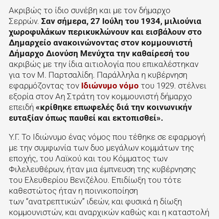
Ακριβώς το ίδιο συνέβη και με τον δήμαρχο
Σερρών.
Σαν σήμερα, 27 Ιούλη του 1934, μιλιούνια
χωροφυλάκων περικυκλώνουν και εισβάλουν στο
Δημαρχείο ανακοινώνοντας στον κομμουνιστή
Δήμαρχο Διονύση Μενύχτα την καθαίρεσή του
ακριβώς με την ίδια αιτιολογία που επικαλέστηκαν
για τον Μ. Παρτσαλίδη. Παράλληλα η κυβέρνηση
εφαρμόζοντας τον
Ιδιώνυμο νόμο
του 1929. στέλνει
εξορία στον Αη Στράτη τον κομμουνιστή δήμαρχο
επειδή
«κρίθηκε επωφελές διά την κοινωνικήν
ευταξίαν όπως παυθεί και εκτοπισθεί».
Υ.Γ. Το Ιδιώνυμο ένας νόμος που τέθηκε σε εφαρμογή
με την συμφωνία των δυο μεγάλων κομμάτων της
εποχής, του Λαϊκού και του Κόμματος των
Φιλελευθέρων, ήταν μια έμπνευση της κυβέρνησης
του Ελευθερίου Βενιζέλου. Επιδίωξη του τότε
καθεστώτος ήταν η ποινικοποίηση
των “ανατρεπτικών” ιδεών, και φυσικά η δίωξη
κομμουνιστών, και αναρχικών καθώς και η καταστολή