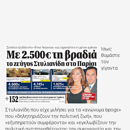
Ισως
θυμάστε
τον
γίγαντα
Στυλιανίδη που είχε μιλήσει για τα «ανώνυμα bpogs»
που «δηλητηριάζουν την πολιτική ζωή», που
«εξυπηρετούν συμφέροντα» και «εγκλωβίζουν την
πολιτική αντιπαραθέτοντας την συκοφαντία και την