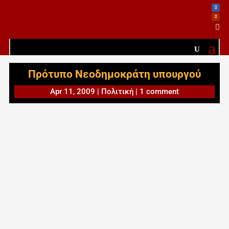

Πρότυπο Νεοδημοκράτη υπουργού
Apr 11, 2009
|
Πολιτική
|
1 comment