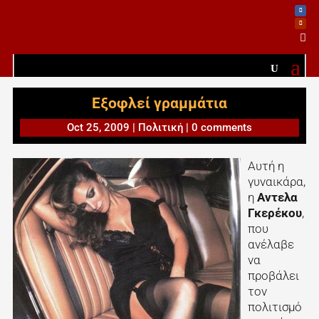

Εξοφλεί γραμμάτια
Oct 25, 2009
|
Πολιτική
|
0 comments
Αυτή η
γυναικάρα,
η
Αντελα
Γκερέκου
,
που
ανέλαβε
να
προβάλει
τον
πολιτισμό