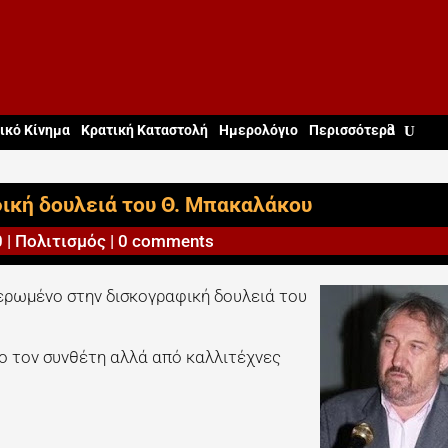
ικό Κίνημα
Κρατική Καταστολή
Ημερολόγιο
Περισσότερα
ική δουλειά του Θ. Μπακαλάκου
0
|
Πολιτισμός
|
0 comments
φιερωμένο στην δισκογραφική δουλειά του
ιο τον συνθέτη αλλά από καλλιτέχνες