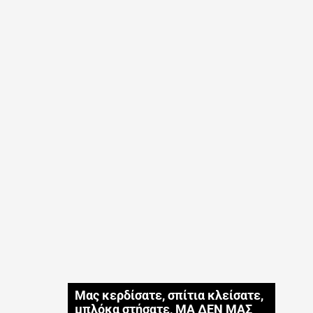
Μας κερδίσατε, σπίτια κλείσατε,
μπλόκα στήσατε, ΜΑ ΔΕΝ ΜΑΣ