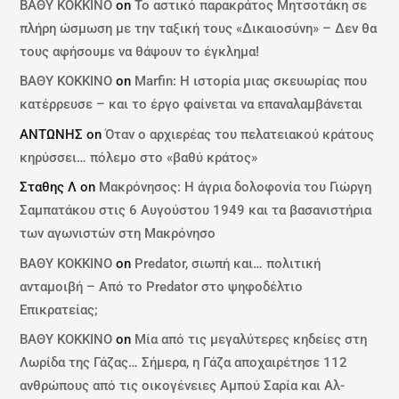
ΒΑΘΥ ΚΟΚΚΙΝΟ
on
Το αστικό παρακράτος Μητσοτάκη σε
πλήρη ώσμωση με την ταξική τους «Δικαιοσύνη» – Δεν θα
τους αφήσουμε να θάψουν το έγκλημα!
ΒΑΘΥ ΚΟΚΚΙΝΟ
on
Marfin: Η ιστορία μιας σκευωρίας που
κατέρρευσε – και το έργο φαίνεται να επαναλαμβάνεται
ΑΝΤΩΝΗΣ
on
Όταν ο αρχιερέας του πελατειακού κράτους
κηρύσσει… πόλεμο στο «βαθύ κράτος»
Σταθης Λ
on
Μακρόνησος: Η άγρια δολοφονία του Γιώργη
Σαμπατάκου στις 6 Αυγούστου 1949 και τα βασανιστήρια
των αγωνιστών στη Μακρόνησο
ΒΑΘΥ ΚΟΚΚΙΝΟ
on
Predator, σιωπή και… πολιτική
ανταμοιβή – Από το Predator στο ψηφοδέλτιο
Επικρατείας;
ΒΑΘΥ ΚΟΚΚΙΝΟ
on
Μία από τις μεγαλύτερες κηδείες στη
Λωρίδα της Γάζας… Σήμερα, η Γάζα αποχαιρέτησε 112
ανθρώπους από τις οικογένειες Αμπού Σαρία και Αλ-