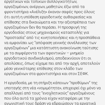
εργατικών και τοπικών συλλογικοτήτων,
εργαζομένων, ανέργων, μαθητών, έξω από τα
φροντιστήρια «Ανέλιξη» έκαναν σαφές προς όλους
ότι αυτή η υπόθεση εργοδοτικής αυθαιρεσίας και
επίθεσης στα δικαιώματα και την αξιοπρέπεια των
εργαζομένων δεν θα περάσει. Η προσφυγή της
εργοδοσίας στους μηχανισμούς καταστολής για
“προστασία” από τις κινητοποιήσεις και η προσπάθεια
να εμφανίσει ως “απόφαση γενικής συνέλευσης των
εργαζομένων” μια κατάπτυστη ανακοίνωση ταύτισης
με τα συμφέροντα των αφεντικών – μνημείο
εργοδοτικού συνδικαλισμού, αποδεικνύουν ότι οι
απολύσεις, όπως είχαμε πει από την αρχή, αποτελούν
μέσο γενικότερης επίθεσης στον κλάδο των
εργαζομένων στα φροντιστήρια και στον ΣΕΦΚ.
Η εργοδοσία, με τη στήριξη κάποιων “προθύμων” της
υποταγής στη νέα «νομιμότητα», επιχειρεί όχι μόνο να
απαλλαγεί από τους “ενοχλητικούς” εργαζομένους
που όλα αυτά τα χρόνια είχαν καταφέρει με την
αγωνιστική τους δράση να εδραιώσουν τα εργατικά