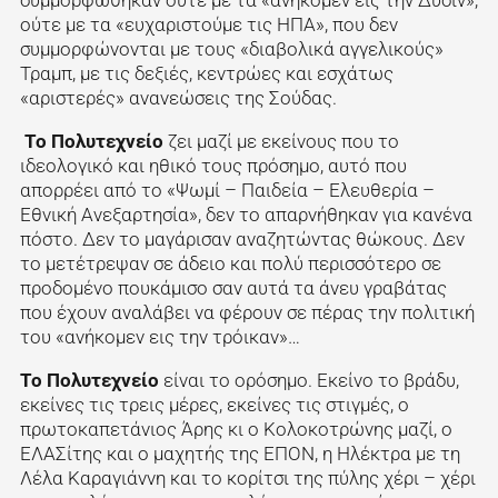
συμμορφώθηκαν ούτε με τα «ανήκομεν εις την Δύσιν»,
ούτε με τα «ευχαριστούμε τις ΗΠΑ», που δεν
συμμορφώνονται με τους «διαβολικά αγγελικούς»
Τραμπ, με τις δεξιές, κεντρώες και εσχάτως
«αριστερές» ανανεώσεις της Σούδας.
Το Πολυτεχνείο
ζει μαζί με εκείνους που το
ιδεολογικό και ηθικό τους πρόσημο, αυτό που
απορρέει από το «Ψωμί – Παιδεία – Ελευθερία –
Εθνική Ανεξαρτησία», δεν το απαρνήθηκαν για κανένα
πόστο. Δεν το μαγάρισαν αναζητώντας θώκους. Δεν
το μετέτρεψαν σε άδειο και πολύ περισσότερο σε
προδομένο πουκάμισο σαν αυτά τα άνευ γραβάτας
που έχουν αναλάβει να φέρουν σε πέρας την πολιτική
του «ανήκομεν εις την τρόικαν»…
Το Πολυτεχνείο
είναι το ορόσημο. Εκείνο το βράδυ,
εκείνες τις τρεις μέρες, εκείνες τις στιγμές, ο
πρωτοκαπετάνιος Άρης κι ο Κολοκοτρώνης μαζί, ο
ΕΛΑΣίτης και ο μαχητής της ΕΠΟΝ, η Ηλέκτρα με τη
Λέλα Καραγιάννη και το κορίτσι της πύλης χέρι – χέρι