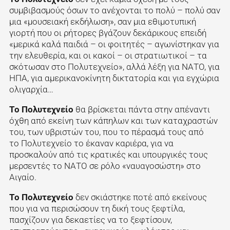
συμβιβασμούς όσων το ανέχονται το πολύ – πολύ σαν
μια «μουσειακή εκδήλωση», σαν μια εθιμοτυπική
γιορτή που οι ρήτορες βγάζουν δεκάρικους επειδή
«μερικά καλά παιδιά – οι φοιτητές – αγωνίστηκαν για
την ελευθερία, και οι κακοί – οι στρατιωτικοί – τα
σκότωσαν στο Πολυτεχνείο», αλλά λέξη για ΝΑΤΟ, για
ΗΠΑ, για αμερικανοκίνητη δικτατορία και για εγχώρια
ολιγαρχία…
Το Πολυτεχνείο
θα βρίσκεται πάντα στην απέναντι
όχθη από εκείνη των κάπηλων και των καταχραστών
του, των υβριστών του, που το πέρασμά τους από
το Πολυτεχνείο το έκαναν καριέρα, για να
προσκαλούν από τις κρατικές και υπουργικές τους
μερσεντές το ΝΑΤΟ σε ρόλο «ναυαγοσώστη» στο
Αιγαίο.
Το Πολυτεχνείο
δεν σκιάστηκε ποτέ από εκείνους
που για να περισώσουν τη δική τους ξεφτίλα,
πασχίζουν για δεκαετίες να το ξεφτίσουν,