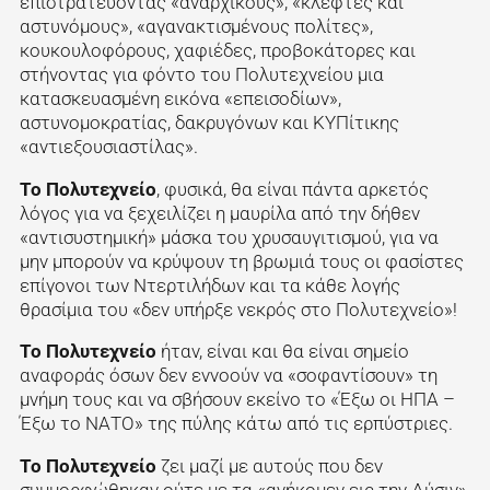
επιστρατεύοντας «αναρχικούς», «κλέφτες και
αστυνόμους», «αγανακτισμένους πολίτες»,
κουκουλοφόρους, χαφιέδες, προβοκάτορες και
στήνοντας για φόντο του Πολυτεχνείου μια
κατασκευασμένη εικόνα «επεισοδίων»,
αστυνομοκρατίας, δακρυγόνων και ΚΥΠίτικης
«αντιεξουσιαστίλας».
Το Πολυτεχνείο
, φυσικά, θα είναι πάντα αρκετός
λόγος για να ξεχειλίζει η μαυρίλα από την δήθεν
«αντισυστημική» μάσκα του χρυσαυγιτισμού, για να
μην μπορούν να κρύψουν τη βρωμιά τους οι φασίστες
επίγονοι των Ντερτιλήδων και τα κάθε λογής
θρασίμια του «δεν υπήρξε νεκρός στο Πολυτεχνείο»!
Το Πολυτεχνείο
ήταν, είναι και θα είναι σημείο
αναφοράς όσων δεν εννοούν να «σοφαντίσουν» τη
μνήμη τους και να σβήσουν εκείνο το «Έξω οι ΗΠΑ –
Έξω το ΝΑΤΟ» της πύλης κάτω από τις ερπύστριες.
Το Πολυτεχνείο
ζει μαζί με αυτούς που δεν