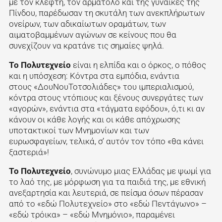
με τον κλέφτη, τον αρματολό και της γυναίκες της
Πίνδου, παρέδωσαν τη σκυτάλη των ανεκπλήρωτων
ονείρων, των αδικαίωτων οραμάτων, των
αιματοβαμμένων αγώνων σε κείνους που θα
συνεχίζουν να κρατάνε τις σημαίες ψηλά.
Το Πολυτεχνείο
είναι η ελπίδα και ο όρκος, ο πόθος
και η υπόσχεση: Κόντρα στα εμπόδια, ενάντια
στους «ΔουΝουΤοτσολιάδες» του ιμπεριαλισμού,
κόντρα στους ντόπιους και ξένους συνεργάτες των
«αγορών», ενάντια στα «τάγματα εφόδου», ό,τι κι αν
κάνουν οι κάθε λογής και οι κάθε απόχρωσης
υποτακτικοί των Μνημονίων και των
ευρωσφαγείων, τελικά, σ’ αυτόν τον τόπο «θα κάνει
ξαστεριά»!
Το Πολυτεχνείο
, συνώνυμο μιας Ελλάδας με ψωμί για
το λαό της, με μόρφωση για τα παιδιά της, με εθνική
ανεξαρτησία και λευτεριά, σε πείσμα όσων πέρασαν
από το «εδώ Πολυτεχνείο» στο «εδώ Πεντάγωνο» –
«εδώ τρόικα» – «εδώ Μνημόνιο», παραμένει