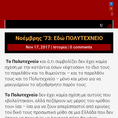

Νοέμβρης ’73: Εδώ ΠΟΛΥΤΕΧΝΕΙΟ
Nov 17, 2017
|
Ιστορία
|
0 comments
Το Πολυτεχνείο
και ό,τι συμβολίζει δεν έχει καμία
σχέση με την κατάντια όσων «έφτυσαν» το ίδιο τους
το παρελθόν και το θυμούνται – και το παρελθόν
τους και το Πολυτεχνείο – μόνο και μόνο για να
μακιγιάρουν το αξιοθρήνητο παρόν τους.
Το Πολυτεχνείο
δεν έχει καμία σχέση με αυτούς που
«βολεύτηκαν», αλλά ποζάρουν ως μέρος του «μύθου
του» ίσα – ίσα για να ζουν απερίσπαστοί από ερινύες
τον δικό τους προσωπικό μύθο σε μια Ελλάδα που δεν
έπαψε να περιμένει με λαχταρά πότε θα κάνει