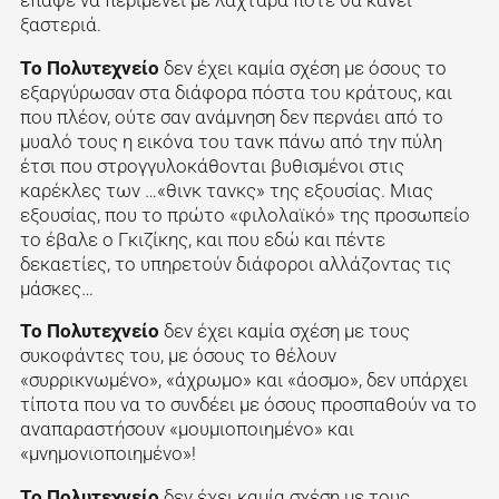
ξαστεριά.
Το Πολυτεχνείο
δεν έχει καμία σχέση με όσους το
εξαργύρωσαν στα διάφορα πόστα του κράτους, και
που πλέον, ούτε σαν ανάμνηση δεν περνάει από το
μυαλό τους η εικόνα του τανκ πάνω από την πύλη
έτσι που στρογγυλοκάθονται βυθισμένοι στις
καρέκλες των …«θινκ τανκς» της εξουσίας. Μιας
εξουσίας, που το πρώτο «φιλολαϊκό» της προσωπείο
το έβαλε ο Γκιζίκης, και που εδώ και πέντε
δεκαετίες, το υπηρετούν διάφοροι αλλάζοντας τις
μάσκες…
Το Πολυτεχνείο
δεν έχει καμία σχέση με τους
συκοφάντες του, με όσους το θέλουν
«συρρικνωμένο», «άχρωμο» και «άοσμο», δεν υπάρχει
τίποτα που να το συνδέει με όσους προσπαθούν να το
αναπαραστήσουν «μουμιοποιημένο» και
«μνημονιοποιημένο»!
Το Πολυτεχνείο
δεν έχει καμία σχέση με τους