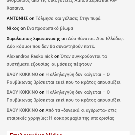
ανθρώπους από τις οικογένειες Αμπού Σαρία και Αλ-
Χασάινα.
ΑΝΤΩΝΗΣ
on
Τόλμησε και γέλασε; Στην πυρά
Νίκος
on
Ενα προσωπικό βίωμα
Χαραλαμπος Σφακιανακης
on
Δύο θάνατοι. Δύο Ελλάδες.
Δύο κόσμοι που δεν θα συναντηθούν ποτέ.
Alexandros Raskolnick
on
Όταν συγκρούονται τα
συστήματα εξουσίας, οι μάσκες πέφτουν
ΒΑΘΥ ΚΟΚΚΙΝΟ
on
Η αλληλεγγύη δεν καίγεται – Ο
Ρουβίκωνας βρίσκεται εκεί που το κράτος απουσιάζει
ΒΑΘΥ ΚΟΚΚΙΝΟ
on
Η αλληλεγγύη δεν καίγεται – Ο
Ρουβίκωνας βρίσκεται εκεί που το κράτος απουσιάζει
ΒΑΘΥ ΚΟΚΚΙΝΟ
on
Από τα «δανεικά κι αγύριστα» στις
εταιρικές χορηγίες: Η κοκορομαχία της υποκρισίας