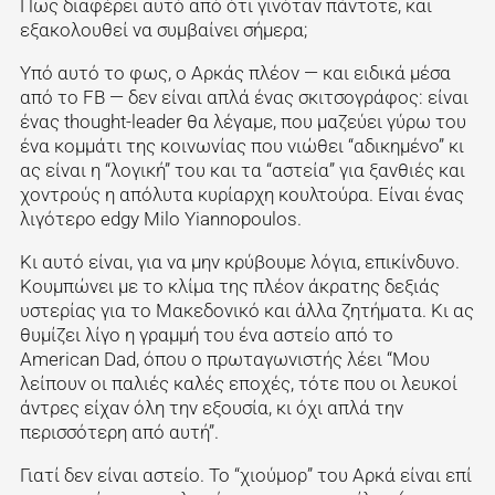
Πως διαφέρει αυτό από ότι γινόταν πάντοτε, και
εξακολουθεί να συμβαίνει σήμερα;
Υπό αυτό το φως, ο Αρκάς πλέον — και ειδικά μέσα
από το FB — δεν είναι απλά ένας σκιτσογράφος: είναι
ένας thought-leader θα λέγαμε, που μαζεύει γύρω του
ένα κομμάτι της κοινωνίας που νιώθει “αδικημένο” κι
ας είναι η “λογική” του και τα “αστεία” για ξανθιές και
χοντρούς η απόλυτα κυρίαρχη κουλτούρα. Είναι ένας
λιγότερο edgy Milo Yiannopoulos.
Κι αυτό είναι, για να μην κρύβουμε λόγια, επικίνδυνο.
Κουμπώνει με το κλίμα της πλέον άκρατης δεξιάς
υστερίας για το Μακεδονικό και άλλα ζητήματα. Κι ας
θυμίζει λίγο η γραμμή του ένα αστείο από το
American Dad, όπου ο πρωταγωνιστής λέει “Μου
λείπουν οι παλιές καλές εποχές, τότε που οι λευκοί
άντρες είχαν όλη την εξουσία, κι όχι απλά την
περισσότερη από αυτή”.
Γιατί δεν είναι αστείο. Το “χιούμορ” του Αρκά είναι επί