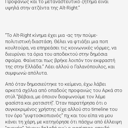
Προφανώς και το μεταναστευτικό ζήτημα είναι
υψηλά στην ατζέντα της Alt-Right.”
“Το Alt-Right κίνημα έχει μια -ας την πούμε-
πολιτιστική διαστάση. Θέλει να φτιάξει μια ποπ
κουλτούρα, να επηρεάσει τις κοινωνικές νόρμες, να
διευρύνει τα όρια του αποδεκτού στην δημόσια
σφαίρα. Φαίνεται πως βρήκε λοιπόν τον εκφραστή
της στην Ελλάδα.” Λέει αλλού ο Γαλανόπουλος, και
συμφωνώ απόλυτα.
Από όταν δημοσιεύτηκε το κείμενο, έχω λάβει
αρκετά σχόλια από οπαδούς προφανώς του Αρκά στο
στύλ “βέβαια, με όποιον διαφωνούμε τον λέμε
φασίστα και ρατσιστή”. Όταν παρατήρησα ότι ο
συγκεκριμένος χρήστης είχε αλλού στο timeline του
τον όρο “γυφτοσκοπιανός” πχ και του είπα να μου
κάνει τη χάρη, με κατηγόρησε ότι πάσχω από έλλειψη
“ανοχής”. Ήμουν δηλαδή εγώ ο φασίστας, επειδή