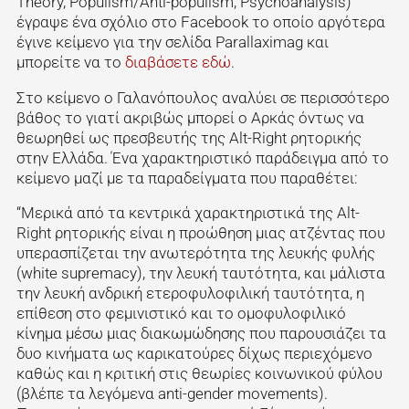
Theory, Populism/Anti-populism, Psychoanalysis)
έγραψε ένα σχόλιο στο Facebook το οποίο αργότερα
έγινε κείμενο για την σελίδα Parallaximag και
μπορείτε να το
διαβάσετε εδώ
.
Στο κείμενο ο Γαλανόπουλος αναλύει σε περισσότερο
βάθος το γιατί ακριβώς μπορεί ο Αρκάς όντως να
θεωρηθεί ως πρεσβευτής της Alt-Right ρητορικής
στην Ελλάδα. Ένα χαρακτηριστικό παράδειγμα από το
κείμενο μαζί με τα παραδείγματα που παραθέτει:
“Μερικά από τα κεντρικά χαρακτηριστικά της Alt-
Right ρητορικής είναι η προώθηση μιας ατζέντας που
υπερασπίζεται την ανωτερότητα της λευκής φυλής
(white supremacy), την λευκή ταυτότητα, και μάλιστα
την λευκή ανδρική ετεροφυλοφιλική ταυτότητα, η
επίθεση στο φεμινιστικό και το ομοφυλοφιλικό
κίνημα μέσω μιας διακωμώδησης που παρουσιάζει τα
δυο κινήματα ως καρικατούρες δίχως περιεχόμενο
καθώς και η κριτική στις θεωρίες κοινωνικού φύλου
(βλέπε τα λεγόμενα anti-gender movements).