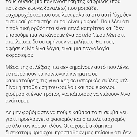
τους ουσίας μια παλιννόστηση της καφρίλας (που
ποτέ δεν έφυγε, ξαναλέω) που μοιράζει
συχωροχάρτια, που σου λέει μαλακά στο αυτί “όχι, δεν
είσαι εσύ ρατσιστής, αυτοί είναι μαύροι”. Που λέει ότι
η πολιτική ορθότητα είναι απλά καπρίτσιο και “δεν
μπορούμε πια να κάνουμε ένα αστείο;”. Σου λέει ότι
απειλείσαι, δε σε αφήνουν να μιλήσεις, θα τους
αφήσεις; Με λίγα λόγια, είναι μια τεχνολογία
εκφασισμού.
Μέσα της οι λέξεις πια δεν σημαίνουν αυτό που λένε,
μετατρέπουν τα κοινωνικά κινήματα σε
καρικατούρες, τις γυναίκες σε υστερικές σκύλες κτλ.
Είναι η αποθέωση του φαύλου και του εύκολου
χιούμορ κι ένας τρόπος για κάποιους να νιώσουν λίγο
ανώτεροι.
Ας μην φοβόμαστε να πούμε καθαρά το τι συμβαίνει,
γιατί προελαύνει ο φασισμός και ο απολυταρχισμός
σε όλο τον κόσμο πλέον. Οι ισχυροί, ακόμη και
δισεκατομμυριούχοι, προσπαθούν μας πείσουν ότι δεν