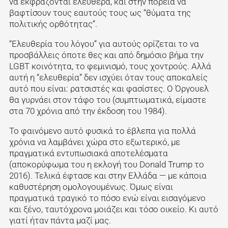
να εκφράζονται ελεύθερα, και στην πορεία να
βαφτίσουν τους εαυτούς τους ως “θύματα της
πολιτικής ορθότητας”.
“Ελευθερία του λόγου” για αυτούς ορίζεται το να
προσβάλλεις όποτε θες και από δημόσιο βήμα την
LGBT κοινότητα, το φεμινισμό, τους χοντρούς. Αλλά
αυτή η “ελευθερία” δεν ισχύει όταν τους αποκαλείς
αυτό που είναι: ρατσιστές και φασίστες. Ο Όργουελ
θα γυρνάει στον τάφο του (συμπτωματικά, είμαστε
στα 70 χρόνια από την έκδοση του 1984).
Το φαινόμενο αυτό φυσικά το έβλεπα για πολλά
χρόνια να λαμβάνει χώρα στο εξωτερικό, με
πραγματικά εντυπωσιακά αποτελέσματα
(αποκορύφωμα του η εκλογή του Donald Trump το
2016). Τελικά έφτασε και στην Ελλάδα — με κάποια
καθυστέρηση ομολογουμένως. Όμως είναι
πραγματικά τραγικό το πόσο ενώ είναι εισαγόμενο
και ξένο, ταυτόχρονα μοιάζει και τόσο οικείο. Κι αυτό
γιατί ήταν πάντα μαζί μας.