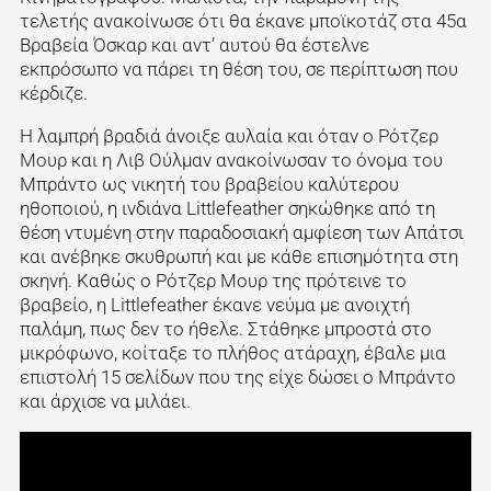
τελετής ανακοίνωσε ότι θα έκανε μποϊκοτάζ στα 45α
Βραβεία Όσκαρ και αντ’ αυτού θα έστελνε
εκπρόσωπο να πάρει τη θέση του, σε περίπτωση που
κέρδιζε.
Η λαμπρή βραδιά άνοιξε αυλαία και όταν ο Ρότζερ
Μουρ και η Λιβ Ούλμαν ανακοίνωσαν το όνομα του
Μπράντο ως νικητή του βραβείου καλύτερου
ηθοποιού, η ινδιάνα Littlefeather σηκώθηκε από τη
θέση ντυμένη στην παραδοσιακή αμφίεση των Απάτσι
και ανέβηκε σκυθρωπή και με κάθε επισημότητα στη
σκηνή. Καθώς ο Ρότζερ Μουρ της πρότεινε το
βραβείο, η Littlefeather έκανε νεύμα με ανοιχτή
παλάμη, πως δεν το ήθελε. Στάθηκε μπροστά στο
μικρόφωνο, κοίταξε το πλήθος ατάραχη, έβαλε μια
επιστολή 15 σελίδων που της είχε δώσει ο Μπράντο
και άρχισε να μιλάει.