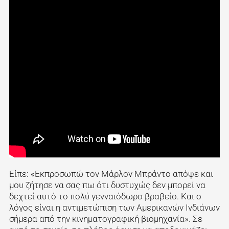
Είπε: «Εκπροσωπώ τον Μάρλον Μπράντο απόψε και
μου ζήτησε να σας πω ότι δυστυχώς δεν μπορεί να
δεχτεί αυτό το πολύ γενναιόδωρο βραβείο. Και ο
λόγος είναι η αντιμετώπιση των Αμερικανών Ινδιάνων
σήμερα από την κινηματογραφική βιομηχανία». Σε