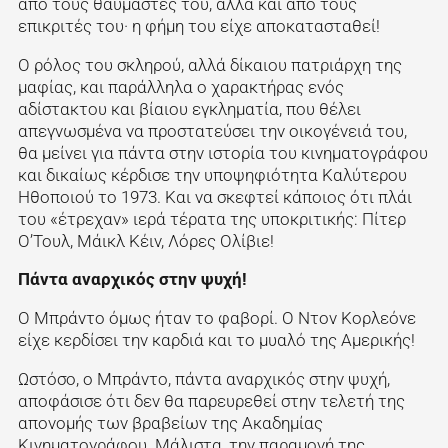
από τους θαυμαστές του, αλλά και από τους
επικριτές του· η φήμη του είχε αποκατασταθεί!
Ο ρόλος του σκληρού, αλλά δίκαιου πατριάρχη της
μαφίας, και παράλληλα ο χαρακτήρας ενός
αδίστακτου και βίαιου εγκληματία, που θέλει
απεγνωσμένα να προστατεύσει την οικογένειά του,
θα μείνει για πάντα στην ιστορία του κινηματογράφου
και δικαίως κέρδισε την υποψηφιότητα Καλύτερου
Ηθοποιού το 1973. Και να σκεφτεί κάποιος ότι πλάι
του «έτρεχαν» ιερά τέρατα της υποκριτικής: Πίτερ
Ο’Τουλ, Μάικλ Κέιν, Λόρες Ολίβιε!
Πάντα αναρχικός στην ψυχή!
Ο Μπράντο όμως ήταν το φαβορί. Ο Ντον Κορλεόνε
είχε κερδίσει την καρδιά και το μυαλό της Αμερικής!
Ωστόσο, ο Μπράντο, πάντα αναρχικός στην ψυχή,
αποφάσισε ότι δεν θα παρευρεθεί στην τελετή της
απονομής των βραβείων της Ακαδημίας
Κινηματογράφου. Μάλιστα, την παραμονή της