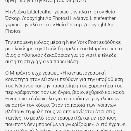
αρνητικά για την κίνση του Μπράντο
Η ινδιάνα Littlefeather γύρισε την πλάτη στον θείο
Όσκαρ. /copyright Ap PhotosΗ ινδιάνα Littlefeather
γύρισε την πλάτη στον θείο Όσκαρ. /copyright Ap
Photos
Την επόμενη κιόλας μέρα η New York Post εκδόθηκε
με ολόκληρη την 15σέλιδη ομιλία του Μπράντο και ο
ίδιος ο ηθοποιός ξεκαθάρισε για το γιατί επέλεξε
αυτή τη στιγμή για να πάρει θέση.
Ο Μπράντο είχε γράψει: «Η κινηματογραφική
κοινότητα ήταν εξίσου υπεύθυνη για την υποβάθμιση
του Ινδιάνου και την παραποίηση του χαρακτήρα του,
περιγράφοντάς τον ως άγριο, βίαιο, εχθρικό και κακό.
Είναι αρκετά δύσκολο για τα παιδιά να μεγαλώσουν
σε αυτόν τον κόσμο. Όταν τα παιδιά των Ινδιάνων
βλέπουν τη φυλή τους να απεικονίζεται έτσι στις
ταινίες, το μυαλό τους τραυματίζεται με τρόπους
που ποτέ δεν μπορούμε να γνωρίζουμε». Αυτά έγραψε
και το Χρυσό Αγαλματάκι έμεινε μόνο στα ράφια της