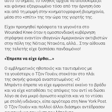
αυτό το σημείο, το πλήθος άρχισε να αποδοκιμάζει
και φάνηκε εξαγριωμένο τόσο από την άρνηση όσο
και από τη μομφή στην κινηματογραφική βιομηχανία,
μέσα στο «σπίτι» της την ώρα της γιορτής της.
Είχαν προηγηθεί πρόσφατα τα γεγονότα στο
Wounded Knee όταν η ομοσπονδιακή κυβέρνηση
στράφηκε εναντίον ιθαγενών Αμερικανών ακτιβιστών
στην πόλη της Νότιας Ντακότα, αλλά… Στην αίθουσα
της τελετής είχε ξεσπάσει πανδαιμόνιο!
«Έπρεπε να είχε έρθει…»
Ο εμβληματικός ηθοποιός και ταυτισμένος με
τα γουέστερν, ο Τζον Γουέιν, στεκόταν στο πλάι
της σκηνής φανερά αναστατωμένος: «Ο
Μπράντο έπρεπε να είχε εμφανιστεί εκείνο το βράδυ
και να είχε καταθέσει τις απόψεις του αντί να δώσει
λόγο σε ένα μικρό άγνωστο κορίτσι και να το ντύσει
με στολή ινδιάνας», είπε αργότερα στη New York Post.
Ο Τζον Γουέιν και πολλοί άλλοι διάσημοι αντέδρασαν