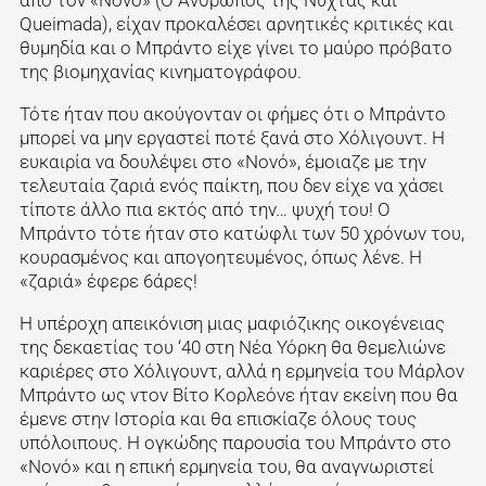
από τον «Νονό» (Ο Άνθρωπος της Νύχτας και
Queimada), είχαν προκαλέσει αρνητικές κριτικές και
θυμηδία και ο Μπράντο είχε γίνει το μαύρο πρόβατο
της βιομηχανίας κινηματογράφου.
Τότε ήταν που ακούγονταν οι φήμες ότι ο Μπράντο
μπορεί να μην εργαστεί ποτέ ξανά στο Χόλιγουντ. Η
ευκαιρία να δουλέψει στο «Νονό», έμοιαζε με την
τελευταία ζαριά ενός παίκτη, που δεν είχε να χάσει
τίποτε άλλο πια εκτός από την… ψυχή του! Ο
Μπράντο τότε ήταν στο κατώφλι των 50 χρόνων του,
κουρασμένος και απογοητευμένος, όπως λένε. Η
«ζαριά» έφερε 6άρες!
Η υπέροχη απεικόνιση μιας μαφιόζικης οικογένειας
της δεκαετίας του ‘40 στη Νέα Υόρκη θα θεμελιώνε
καριέρες στο Χόλιγουντ, αλλά η ερμηνεία του Μάρλον
Μπράντο ως ντον Βίτο Κορλεόνε ήταν εκείνη που θα
έμενε στην Ιστορία και θα επισκίαζε όλους τους
υπόλοιπους. Η ογκώδης παρουσία του Μπράντο στο
«Νονό» και η επική ερμηνεία του, θα αναγνωριστεί