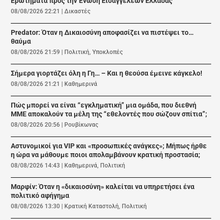
Ερωτήματα προς την Ένωση Εισαγγελέων Ελλάδας
08/08/2026 22:21
|
Δικαστές
Predator: Όταν η Δικαιοσύνη αποφασίζει να πιστέψει το…
θαύμα
08/08/2026 21:59
|
Πολιτική
,
Υποκλοπές
Σήμερα γιορτάζει όλη η Γη… – Και η θεούσα έμεινε κάγκελο!
08/08/2026 21:21
|
Καθημερινά
Πώς μπορεί να είναι “εγκληματική” μια ομάδα, που διεθνή
ΜΜΕ αποκαλούν τα μέλη της “εθελοντές που σώζουν σπίτια”;
08/08/2026 20:56
|
Ρουβίκωνας
Αστυνομικοί για VIP και «προσωπικές ανάγκες»; Μήπως ήρθε
η ώρα να μάθουμε ποιοι απολαμβάνουν κρατική προστασία;
08/08/2026 14:43
|
Καθημερινά
,
Πολιτική
Μαρφίν: Όταν η «δικαιοσύνη» καλείται να υπηρετήσει ένα
πολιτικό αφήγημα
08/08/2026 13:30
|
Κρατική Καταστολή
,
Πολιτική