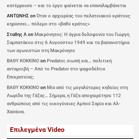
κατέρρευσε – και το έργο φαίνεται να επαναλαμβάνεται
ΑΝΤΩΝΗΣ
on
Όταν ο αρχιερέας του πελατειακού κράτους
κηρύσσει… πόλεμο στο «βαθύ κράτος»
Σταθης Λ
on
Μακρόνησος: Η άγρια δολοφονία του Γιώργη
Σαμπατάκου στις 6 Αυγούστου 1949 και τα βασανιστήρια
των αγωνιστών στη Μακρόνησο
ΒΑΘΥ ΚΟΚΚΙΝΟ
on
Predator, σιωπή και… πολιτική
ανταμοιβή – Από το Predator στο ψηφοδέλτιο
Επικρατείας;
ΒΑΘΥ ΚΟΚΚΙΝΟ
on
Μία από τις μεγαλύτερες κηδείες στη
Λωρίδα της Γάζας… Σήμερα, η Γάζα αποχαιρέτησε 112
ανθρώπους από τις οικογένειες Αμπού Σαρία και Αλ-
Χασάινα.
Επιλεγμένα Video