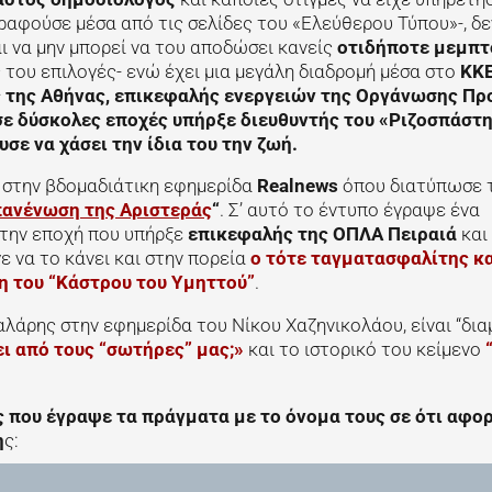
γραφούσε μέσα από τις σελίδες του «Ελεύθερου Τύπου»-, δ
αι να μην μπορεί να του αποδώσει κανείς
οτιδήποτε μεμπτ
κές του επιλογές- ενώ έχει μια μεγάλη διαδρομή μέσα στο
ΚΚ
ς της Αθήνας, επικεφαλής ενεργειών της Οργάνωσης Πρ
 δύσκολες εποχές υπήρξε διευθυντής του «Ριζοσπάστη»
σε να χάσει την ίδια του την ζωή.
 στην βδομαδιάτικη εφημερίδα
Realnews
όπου διατύπωσε 
επανένωση της Αριστεράς
“
. Σ’ αυτό το έντυπο έγραψε ένα
 την εποχή που υπήρξε
επικεφαλής της ΟΠΛΑ Πειραιά
και
 να το κάνει και στην πορεία
ο τότε ταγματασφαλίτης κ
η του “Κάστρου του Υμηττού”
.
άρης στην εφημερίδα του Νίκου Χαζηνικολάου, είναι “δια
ι από τους “σωτήρες” μας;»
και το ιστορικό του κείμενο
ς που έγραψε τα πράγματα με το όνομα τους σε ότι αφο
η
ς: