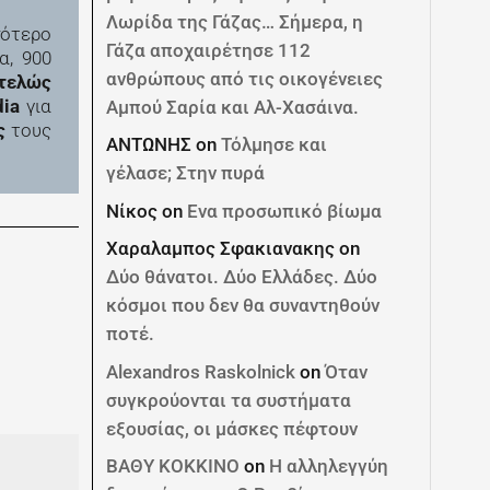
Λωρίδα της Γάζας… Σήμερα, η
σότερο
Γάζα αποχαιρέτησε 112
α, 900
ανθρώπους από τις οικογένειες
τελώς
ia
για
Αμπού Σαρία και Αλ-Χασάινα.
ις
τους
ΑΝΤΩΝΗΣ
on
Τόλμησε και
γέλασε; Στην πυρά
Νίκος
on
Ενα προσωπικό βίωμα
Χαραλαμπος Σφακιανακης
on
Δύο θάνατοι. Δύο Ελλάδες. Δύο
κόσμοι που δεν θα συναντηθούν
ποτέ.
Alexandros Raskolnick
on
Όταν
συγκρούονται τα συστήματα
εξουσίας, οι μάσκες πέφτουν
ΒΑΘΥ ΚΟΚΚΙΝΟ
on
Η αλληλεγγύη