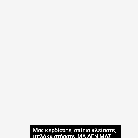
Μας κερδίσατε, σπίτια κλείσατε,
μπλόκα στήσατε, ΜΑ ΔΕΝ ΜΑΣ