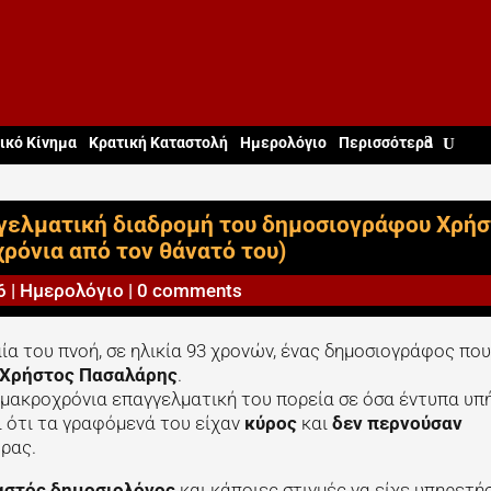
ικό Κίνημα
Κρατική Καταστολή
Ημερολόγιο
Περισσότερα
αγγελματική διαδρομή του δημοσιογράφου Χρή
χρόνια από τον θάνατό του)
6
|
Ημερολόγιο
|
0 comments
ία του πνοή, σε ηλικία 93 χρονών, ένας δημοσιογράφος που
Χρήστος Πασαλάρης
.
 μακροχρόνια επαγγελματική του πορεία σε όσα έντυπα υπ
 ότι τα γραφόμενά του είχαν
κύρος
και
δεν περνούσαν
ρας.
αστός δημοσιολόγος
και κάποιες στιγμές να είχε υπηρετήσ