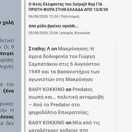
Ο Θεός Ελέφαντας του Satyajit Ray ΓΙΑ
ΠΡΩΤΗ ΦΟΡΑ ΣΤΗΝ ΕΛΛΑΔΑ ΑΠΟ 13/8/26
06/08/2026 15:34
|
Πολιτισμός
ν χολή
Από ρόδο βγαίνει αγκάθι…
05/08/2026 23:06
|
Ιστορία
,
Κοινωνία
λιτικό
υ
. Οι 9
Σταθης Λ
on
Μακρόνησος: Η
πνιγεί
άγρια δολοφονία του Γιώργη
κρίσης
Σαμπατάκου στις 6 Αυγούστου
συχνές
1949 και τα βασανιστήρια των
αγωνιστών στη Μακρόνησο
ε την
ΒΑΘΥ ΚΟΚΚΙΝΟ
on
Predator,
με
ξένα
σιωπή και… πολιτική ανταμοιβή
φνικές
– Από το Predator στο
τή». Η
ψηφοδέλτιο Επικρατείας;
ένους
ΒΑΘΥ ΚΟΚΚΙΝΟ
on
Μία από τις
α δεν
μεγαλύτερες κηδείες στη