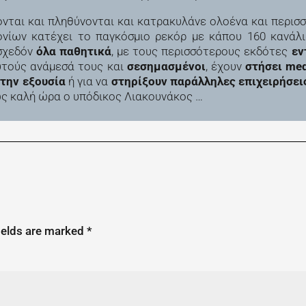
ονται και πληθύνονται και κατρακυλάνε ολοένα και περισ
ονίων κατέχει το παγκόσμιο ρεκόρ με κάπου 160 κανάλι
σχεδόν
όλα παθητικά
, με τους περισσότερους εκδότες
εν
υτούς ανάμεσά τους και
σεσημασμένοι
, έχουν
στήσει med
την εξουσία
ή για να
στηρίξουν παράλληλες επιχειρήσε
ως καλή ώρα ο υπόδικος Λιακουνάκος …
ields are marked
*