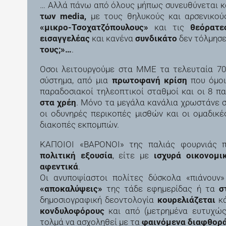
… Αλλά πάνω από όλους μήπως συνευθύνεται κα
των media,
με τους θηλυκούς και αρσενικού
«μικρο-Τσοχατζόπουλους»
και τις
θεόρατε
εισαγγελέας
και κανένα
συνδικάτο
δεν τόλμησε 
τους;»…
.
Οσοι λειτουργούμε στα ΜΜΕ τα τελευταία 70
σύστημα, από μια
πρωτοφανή κρίση
που όμο
παραδοσιακοί τηλεοπτικοί σταθμοί και οι 8 
στα χρέη
. Μόνο τα μεγάλα κανάλια χρωστάνε 
οι οδυνηρές περικοπές μισθών και οι ομαδικέ
διακοπές εκπομπών.
ΚΑΠΟΙΟΙ «ΒΑΡΟΝΟΙ» της παλιάς φουρνιάς 
πολιτική εξουσία
, είτε με
ισχυρά οικονομι
αφεντικά
.
Οι ανυποψίαστοι πολίτες δύσκολα «πιάνουν
«αποκαλύψεις»
της τάδε εφημερίδας ή τα
στ
δημοσιογραφική δεοντολογία
κουρελιάζεται
κά
κονδυλοφόρους
και από (μετρημένα ευτυχώ
τολμά να ασχοληθεί με τα
φαινόμενα διαφθορ