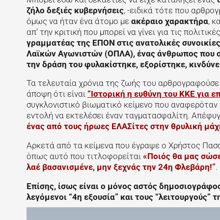
ζήλο δεξιές κυβερνήσεις
, -ειδικά τότε που αρθρο
όμως να ήταν ένα άτομο με
ακέραιο χαρακτήρα
, κ
απ’ την κριτική που μπορεί να γίνει για τις πολιτι
γραμματέας της ΕΠΟΝ στις ανατολικές συνοικίε
Λαϊκών Αγωνιστών (ΟΠΛΑ), ένας άνθρωπος που σε
την δράση του φυλακίστηκε, εξορίστηκε, κινδύνευ
Τα τελευταία χρόνια της ζωής του αρθρογραφούσε
άποψη ότι είναι
“Ιστορική η ευθύνη του ΚΚΕ για 
συγκλονιστικό βιωματικό κείμενο που αναφερόταν
εντολή να εκτελέσει έναν ταγματασφαλίτη. Απέφυγε
ένας από τους ήρωες ΕΛΑΣίτες στην θρυλική μάχ
Αρκετά από τα κείμενα που έγραψε ο Χρήστος Πασαλ
όπως αυτό που τιτλοφορείται
«Ποιός θα μας σώσε
λαέ βασανισμένε, μην ξεχνάς την 24η Φλεβάρη!”
.
Επίσης, ίσως είναι ο μόνος αστός δημοσιογράφο
λεγόμενοι “4η εξουσία” και τους “λειτουργούς” τ