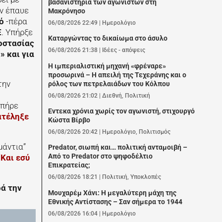
βασανιστήρια των αγωνιστών στη
εν έπαυε
Μακρόνησο
ό
-πέρα
06/08/2026 22:49
|
Ημερολόγιο
Ε
. Υπήρξε
Καταργώντας το δικαίωμα στο άσυλο
οστασίας
06/08/2026 21:38
|
Ιδέες - απόψεις
 και για
Η ιμπεριαλιστική μηχανή «φρέναρε»
προσωρινά – Η απειλή της Τεχεράνης και ο
την
ρόλος των πετρελαιάδων του Κόλπου
06/08/2026 21:02
|
Διεθνή
,
Πολιτική
 πήρε
Εντεκα χρόνια χωρίς τον αγωνιστή, στιχουργό
ατέληξε
Κώστα Βίρβο
06/08/2026 20:42
|
Ημερολόγιο
,
Πολιτισμός
μάντια”
Predator, σιωπή και… πολιτική ανταμοιβή –
Από το Predator στο ψηφοδέλτιο
“Και εσύ
Επικρατείας;
06/08/2026 18:21
|
Πολιτική
,
Υποκλοπές
ρά την
Μουχαρέμ Χάνι: Η μεγαλύτερη μάχη της
Εθνικής Αντίστασης – Σαν σήμερα το 1944
06/08/2026 16:04
|
Ημερολόγιο