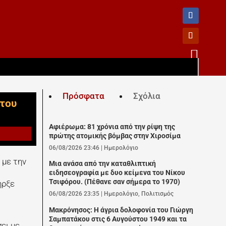

Πρόσφατα
Σχόλια
στου
Αφιέρωμα: 81 χρόνια από την ρίψη της
πρώτης ατομικής βόμβας στην Χιροσίμα
06/08/2026 23:46
|
Ημερολόγιο
 με την
Μια ανάσα από την καταθλιπτική
ειδησεογραφία με δυο κείμενα του Νίκου
Τσιφόρου. (Πέθανε σαν σήμερα το 1970)
ήρξε
06/08/2026 23:35
|
Ημερολόγιο
,
Πολιτισμός
Μακρόνησος: Η άγρια δολοφονία του Γιώργη
Σαμπατάκου στις 6 Αυγούστου 1949 και τα
ει με