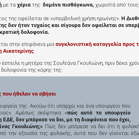
ή
με τα
χέρια
της
δεμένα πισθάγκωνα,
χωριστά από τους
τος της οφείλεται σε «υπερβολική χρήση ηρωίνης».
Η Διεθ
ης δεν ήταν τυχαίος και σίγουρα δεν οφείλεται σε υπερ
 κρατική δολοφονία.
εται στην επιφάνεια μια
συγκλονιστική καταγγελία προς 
η Αικατερίνης
.
 έστειλε η μητέρα της Σουλτάνα Γκουλιώνη, πριν δέκα χρό
ά δολοφονία της κόρης της:
 που ήθελαν να σβήσει
υργεία της. Ακούω ότι υπάρχει και ένα υπουργείο που
ειας». Αμέσως σκέφτηκα «
πώς αυτό το υπουργείο
 ΕΔΕ, δεν μπόρεσε να δει, με τη διαφάνεια που έχει,
ίνας Γκουλιώνη;»
Πώς δεν μπόρεσε να δει ότι η φυλακή
από την εξουσία της φυλακής, αυτά που δεν γίνονται έξ