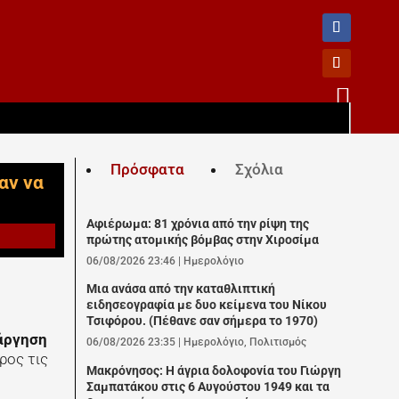

Πρόσφατα
Σχόλια
αν να
Αφιέρωμα: 81 χρόνια από την ρίψη της
πρώτης ατομικής βόμβας στην Χιροσίμα
06/08/2026 23:46
|
Ημερολόγιο
Μια ανάσα από την καταθλιπτική
ειδησεογραφία με δυο κείμενα του Νίκου
Τσιφόρου. (Πέθανε σαν σήμερα το 1970)
άργηση
06/08/2026 23:35
|
Ημερολόγιο
,
Πολιτισμός
ρος τις
Μακρόνησος: Η άγρια δολοφονία του Γιώργη
Σαμπατάκου στις 6 Αυγούστου 1949 και τα