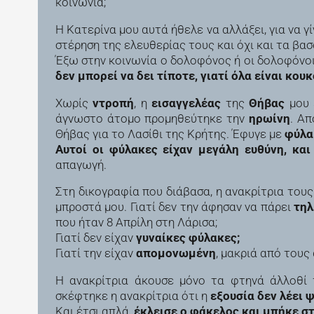
κοινωνία;
Η Κατερίνα μου αυτά ήθελε να αλλάξει, για να γ
στέρηση της ελευθερίας τους και όχι και τα βασ
Έξω στην κοινωνία ο δολοφόνος ή οι δολοφόνο
δεν μπορεί να δει τίποτε, γιατί όλα είναι κο
Χωρίς
ντροπή
, η
εισαγγελέας
της
Θήβας
μου 
άγνωστο άτομο προμηθεύτηκε την
ηρωίνη
. Απ
Θήβας για το Λασίθι της Κρήτης. Έφυγε με
φύλα
Αυτοί οι φύλακες είχαν μεγάλη ευθύνη, κα
απαγωγή.
Στη δικογραφία που διάβασα, η ανακρίτρια του
μπροστά μου. Γιατί δεν την άφησαν να πάρει
τη
που ήταν 8 Απρίλη στη Λάρισα;
Γιατί δεν είχαν
γυναίκες φύλακες;
Γιατί την είχαν
απομονωμένη
, μακριά από τους
Η ανακρίτρια άκουσε μόνο τα φτηνά άλλοθί 
σκέφτηκε η ανακρίτρια ότι η
εξουσία δεν λέει 
Και έτσι απλά,
έκλεισε ο φάκελος και μπήκε στ