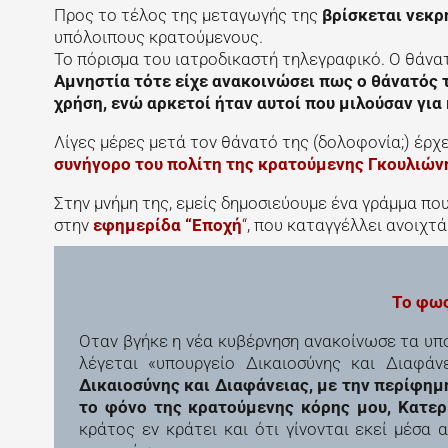
Προς το τέλος της μεταγωγής της
βρίσκεται νεκρ
υπόλοιπους κρατούμενους.
Το πόρισμα του ιατροδικαστή τηλεγραφικό. Ο θάνα
Αμνηστία τότε είχε ανακοινώσει πως ο θάνατός τ
χρήση, ενώ αρκετοί ήταν αυτοί που μιλούσαν για
Λίγες μέρες μετά τον θάνατό της (δολοφονία;) έρχ
συνήγορο του πολίτη της κρατούμενης Γκουλιών
Στην μνήμη της, εμείς δημοσιεύουμε ένα γράμμα που
στην
εφημερίδα “Εποχή
“
, που καταγγέλλει ανοιχτ
Το φως
Οταν βγήκε η νέα κυβέρνηση ανακοίνωσε τα υπο
λέγεται «υπουργείο Δικαιοσύνης και Διαφάν
Δικαιοσύνης και Διαφάνειας, με την περίφημη
το φόνο της κρατούμενης κόρης μου, Κατερ
κράτος εν κράτει και ότι γίνονται εκεί μέσα 