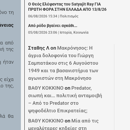
Ο Θεός Ελέφαντας του Satyajit Ray ΓΙΑ
ΠΡΩΤΗ ΦΟΡΑ ΣΤΗΝ ΕΛΛΑΔΑ ΑΠΟ 13/8/26
όνο τη
06/08/2026 15:34
|
Πολιτισμός
άνειας
Από ρόδο βγαίνει αγκάθι…
05/08/2026 23:06
|
Ιστορία
,
Κοινωνία
να από
Σταθης Λ
on
Μακρόνησος: Η
κή της
άγρια δολοφονία του Γιώργη
ή ήταν
Σαμπατάκου στις 6 Αυγούστου
1949 και τα βασανιστήρια των
αγωνιστών στη Μακρόνησο
ς είχα
ο της,
ΒΑΘΥ ΚΟΚΚΙΝΟ
on
Predator,
σιωπή και… πολιτική ανταμοιβή
– Από το Predator στο
ψηφοδέλτιο Επικρατείας;
λλά θα
ΒΑΘΥ ΚΟΚΚΙΝΟ
on
Μία από τις
μεγαλύτερες κηδείες στη