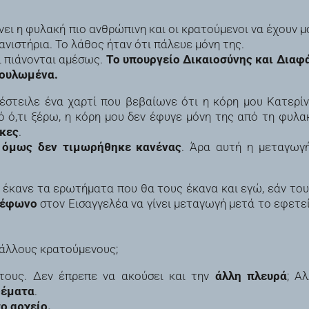
ίνει η φυλακή πιο ανθρώπινη και οι κρατούμενοι να έχουν μ
ανιστήρια. Το λάθος ήταν ότι πάλευε μόνη της.
ι πιάνονται αμέσως.
Το υπουργείο Δικαιοσύνης και Διαφ
υκουλωμένα.
έστειλε ένα χαρτί που βεβαίωνε ότι η κόρη μου Κατερί
ό ό,τι ξέρω, η κόρη μου δεν έφυγε μόνη της από τη φυλα
κες
.
ι όμως δεν τιμωρήθηκε κανένας
. Άρα αυτή η μεταγωγ
ς έκανε τα ερωτήματα που θα τους έκανα και εγώ, εάν του
λέφωνο
στον Εισαγγελέα να γίνει μεταγωγή μετά το εφετεί
 άλλους κρατούμενους;
τους. Δεν έπρεπε να ακούσει και την
άλλη πλευρά
; Α
ψέματα
.
ο αρχείο.