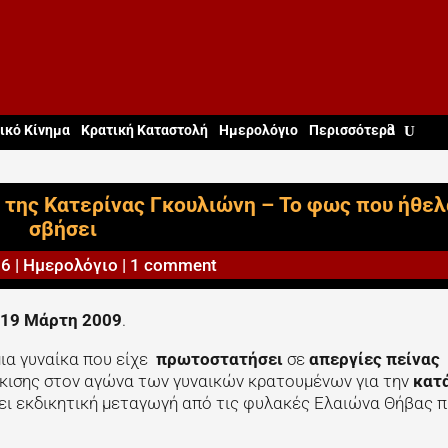
ικό Κίνημα
Κρατική Καταστολή
Ημερολόγιο
Περισσότερα
) της Κατερίνας Γκουλιώνη – Το φως που ήθελ
σβήσει
26
|
Ημερολόγιο
|
1 comment
19 Μάρτη 2009
.
 μια γυναίκα που είχε
πρωτοστατήσει
σε
απεργίες πείνας
άκισης στον αγώνα των γυναικών κρατουμένων για την
κατ
νει εκδικητική μεταγωγή από τις φυλακές Ελαιώνα Θήβας π