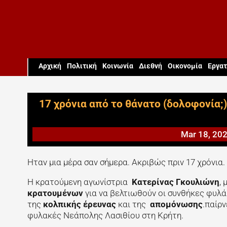
Aρχική
Πολιτική
Κοινωνία
Διεθνή
Οικονομία
Εργατ
17 χρόνια από το θάνατο (δολοφονία;
Mar 18, 20
Ηταν μια μέρα σαν σήμερα. Ακριβώς πριν 17 χρόνια.
Η κρατούμενη αγωνίστρια
Κατερίνας Γκουλιώνη
,
κρατουμένων
για να βελτιωθούν οι συνθήκες φυλ
της
κολπικής έρευνας
και της
απομόνωσης
.παίρ
φυλακές Νεάπολης Λασιθίου στη Κρήτη.