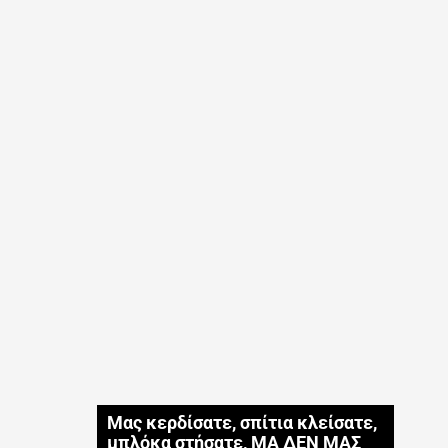
Μας κερδίσατε, σπίτια κλείσατε,
μπλόκα στήσατε, ΜΑ ΔΕΝ ΜΑΣ