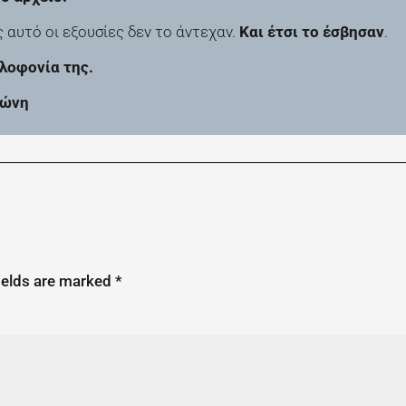
 αυτό οι εξουσίες δεν το άντεχαν.
Και έτσι το έσβησαν
.
λοφονία της.
ιώνη
ields are marked
*