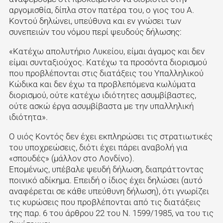
αργομισθία, δίπλα στον πατέρα του, ο γιος του Α.
Κοντού δηλώνει, υπεύθυνα και εν γνώσει των
συνεπειών του νόμου περί ψευδούς δήλωσης:
«Κατέχω απολυτήριο Λυκείου, είμαι άγαμος και δεν
είμαι συνταξιούχος. Κατέχω τα προσόντα διορισμού
που προβλέπονται στις διατάξεις του Υπαλληλικού
Κώδικα και δεν έχω τα προβλεπόμενα κωλύματα
διορισμού, ούτε κατέχω ιδιότητες ασυμβίβαστες,
ούτε ασκώ έργα ασυμβίβαστα με την υπαλληλική
ιδιότητα».
Ο υιός Κοντός δεν έχει εκπληρώσει τις στρατιωτικές
του υποχρεώσεις, διότι έχει πάρει αναβολή για
«σπουδές» (μάλλον στο Λονδίνο).
Επομένως, υπέβαλε ψευδή δήλωση, διαπράττοντας
ποινικό αδίκημα. Επειδή ο ίδιος έχει δηλώσει (αυτό
αναφέρεται σε κάθε υπεύθυνη δήλωση), ότι γνωρίζει
τις κυρώσεις που προβλέπονται από τις διατάξεις
της παρ. 6 του άρθρου 22 του Ν. 1599/1985, να του τις