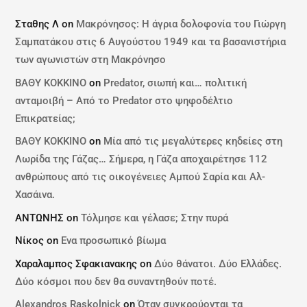
Σταθης Λ
on
Μακρόνησος: Η άγρια δολοφονία του Γιώργη
Σαμπατάκου στις 6 Αυγούστου 1949 και τα βασανιστήρια
των αγωνιστών στη Μακρόνησο
ΒΑΘΥ ΚΟΚΚΙΝΟ
on
Predator, σιωπή και… πολιτική
ανταμοιβή – Από το Predator στο ψηφοδέλτιο
Επικρατείας;
ΒΑΘΥ ΚΟΚΚΙΝΟ
on
Μία από τις μεγαλύτερες κηδείες στη
Λωρίδα της Γάζας… Σήμερα, η Γάζα αποχαιρέτησε 112
ανθρώπους από τις οικογένειες Αμπού Σαρία και Αλ-
Χασάινα.
ΑΝΤΩΝΗΣ
on
Τόλμησε και γέλασε; Στην πυρά
Νίκος
on
Ενα προσωπικό βίωμα
Χαραλαμπος Σφακιανακης
on
Δύο θάνατοι. Δύο Ελλάδες.
Δύο κόσμοι που δεν θα συναντηθούν ποτέ.
Alexandros Raskolnick
on
Όταν συγκρούονται τα