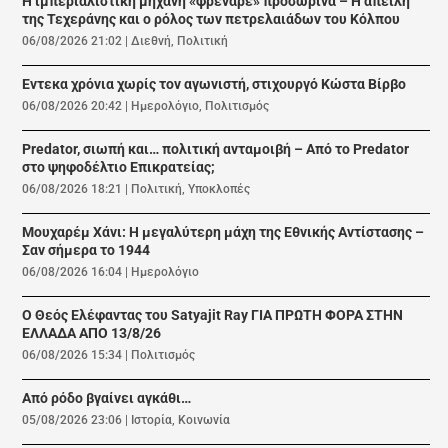
Η ιμπεριαλιστική μηχανή «φρέναρε» προσωρινά – Η απειλή
της Τεχεράνης και ο ρόλος των πετρελαιάδων του Κόλπου
06/08/2026 21:02
|
Διεθνή
,
Πολιτική
Εντεκα χρόνια χωρίς τον αγωνιστή, στιχουργό Κώστα Βίρβο
06/08/2026 20:42
|
Ημερολόγιο
,
Πολιτισμός
Predator, σιωπή και… πολιτική ανταμοιβή – Από το Predator
στο ψηφοδέλτιο Επικρατείας;
06/08/2026 18:21
|
Πολιτική
,
Υποκλοπές
Μουχαρέμ Χάνι: Η μεγαλύτερη μάχη της Εθνικής Αντίστασης –
Σαν σήμερα το 1944
06/08/2026 16:04
|
Ημερολόγιο
Ο Θεός Ελέφαντας του Satyajit Ray ΓΙΑ ΠΡΩΤΗ ΦΟΡΑ ΣΤΗΝ
ΕΛΛΑΔΑ ΑΠΟ 13/8/26
06/08/2026 15:34
|
Πολιτισμός
Από ρόδο βγαίνει αγκάθι…
05/08/2026 23:06
|
Ιστορία
,
Κοινωνία