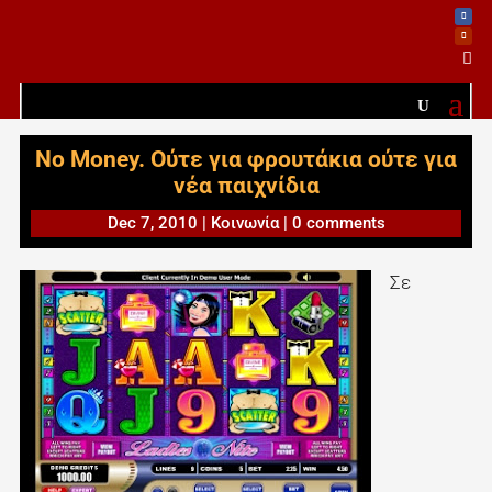

No Money. Ούτε για φρουτάκια ούτε για
νέα παιχνίδια
Dec 7, 2010
|
Κοινωνία
|
0 comments
Σε