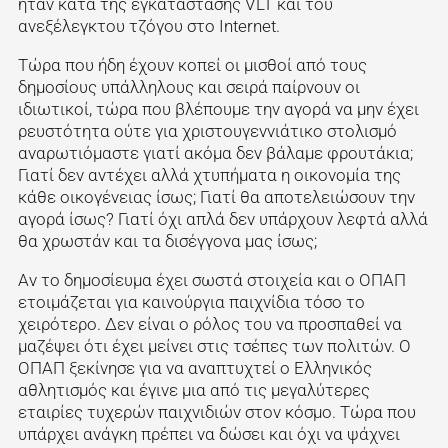
ήταν κατά της εγκατάστασης VLT και του
ανεξέλεγκτου τζόγου στο Internet.
Τώρα που ήδη έχουν κοπεί οι μισθοί από τους
δημοσίους υπάλληλους και σειρά παίρνουν οι
ιδιωτικοί, τώρα που βλέπουμε την αγορά να μην έχει
ρευστότητα ούτε για χριστουγεννιάτικο στολισμό
αναρωτιόμαστε γιατί ακόμα δεν βάλαμε φρουτάκια;
Γιατί δεν αντέχει αλλά χτυπήματα η οικονομία της
κάθε οικογένειας ίσως; Γιατί θα αποτελειώσουν την
αγορά ίσως? Γιατί όχι απλά δεν υπάρχουν λεφτά αλλά
θα χρωστάν και τα δισέγγονα μας ίσως;
Αν το δημοσίευμα έχει σωστά στοιχεία και ο ΟΠΑΠ
ετοιμάζεται για καινούργια παιχνίδια τόσο το
χειρότερο. Δεν είναι ο ρόλος του να προσπαθεί να
μαζέψει ότι έχει μείνει στις τσέπες των πολιτών. Ο
ΟΠΑΠ ξεκίνησε για να αναπτυχτεί ο Ελληνικός
αθλητισμός και έγινε μια από τις μεγαλύτερες
εταιρίες τυχερών παιχνιδιών στον κόσμο. Τώρα που
υπάρχει ανάγκη πρέπει να δώσει και όχι να ψάχνει