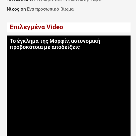
Νίκος
on
Ενα προσωπικό βίωμα
Επιλεγμένα Video
Το έγκλημα της Μαρφίν, αστυνομική
προβοκάτσια με αποδείξεις