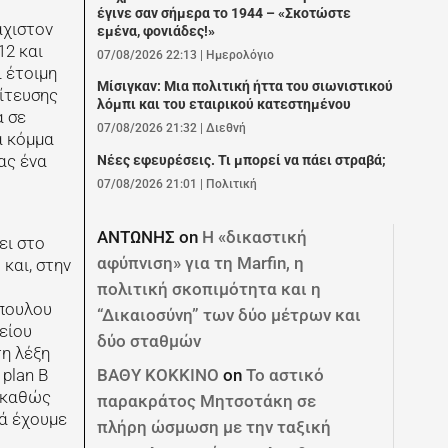
έγινε σαν σήμερα το 1944 – «Σκοτώστε
άχιστον
εμένα, φονιάδες!»
12 και
07/08/2026 22:13
|
Ημερολόγιο
 έτοιμη
Μίσιγκαν: Μια πολιτική ήττα του σιωνιστικού
λίτευσης
λόμπι και του εταιρικού κατεστημένου
α σε
07/08/2026 21:32
|
Διεθνή
α κόμμα
ας ένα
Νέες εφευρέσεις. Τι μπορεί να πάει στραβά;
07/08/2026 21:01
|
Πολιτική
ΑΝΤΩΝΗΣ
on
Η «δικαστική
ει στο
αφύπνιση» για τη Marfin, η
και, στην
πολιτική σκοπιμότητα και η
όπουλου
“Δικαιοσύνη” των δύο μέτρων και
είου
δύο σταθμών
τη λέξη
ΒΑΘΥ ΚΟΚΚΙΝΟ
on
Το αστικό
plan Β
, καθώς
παρακράτος Μητσοτάκη σε
λά έχουμε
πλήρη ώσμωση με την ταξική