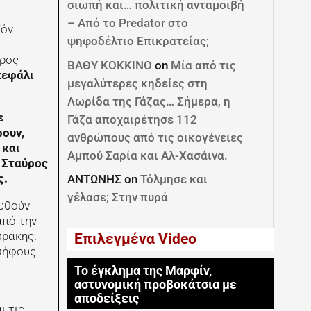
σιωπή και… πολιτική ανταμοιβή
– Από το Predator στο
ϊόν
ψηφοδέλτιο Επικρατείας;
ύρος
ΒΑΘΥ ΚΟΚΚΙΝΟ
on
Μία από τις
κεφάλι
μεγαλύτερες κηδείες στη
Λωρίδα της Γάζας… Σήμερα, η
ε
Γάζα αποχαιρέτησε 112
ουν,
ανθρώπους από τις οικογένειες
 και
Αμπού Σαρία και Αλ-Χασάινα.
 Σταύρος
ς.
ΑΝΤΩΝΗΣ
on
Τόλμησε και
γέλασε; Στην πυρά
δυθούν
από την
ωράκης.
Επιλεγμένα Video
 ψήφους
Το έγκλημα της Μαρφίν,
αστυνομική προβοκάτσια με
αποδείξεις
ι τις