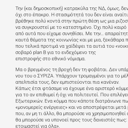
Την (και δημοσκοπική) κατρακύλα της ΝΔ, όμως, δε
όχι στο έπακρο. Η στασιμότητά του δεν είναι αναίτ
βρέθηκε πολύ κοντά στην πρώτη θέση ως μια ριζοσπ
να συγκρουστεί με το κατεστημένο. Όχι πολύ καιρό
από αυτά που είχαμε συνηθίσει. Με την… απαραίτητ
καυτά θέματα της κοινωνίας και με μια, ξεκάθαρα 
που τελικά προτιμά να χαϊδέψει τα αυτιά του «νοικ
σοβαρό plan Β για το ενδεχόμενο της
επιστροφής στο εθνικό νόμισμα.
Μα ο βρεγμένος τη βροχή δεν τη φοβάται. Δεν υπάρ
νου του ο ΣΥΡΙΖΑ. Υπάρχουν τρομαγμένοι για το μέλ
απελπισία τους, δεν εμπιστεύονται πια κανέναν.
Κάπως έτσι φτάσαμε να έχουμε ένα αριστερό κόμμ
για το αν επιθυμεί ή όχι να πολιτευτεί. Που επιλέ
Εξωτερικών. Ενα κόμμα που κάποτε διατράνωνε πως
«μονομερείς ενέργειες» και να αποστρέφεται μετά
που, αν μη τι άλλο, θα μπορούσε να χρησιμοποιηθε
θα μπορούσε να υπονοεί προς τους δανειστές πως:
ετοιμαστεί για όλα».