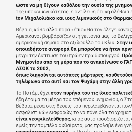
ώστε να μη θίγουν καθόλου την ουσία της μνημο
της υποκειμενικότητας, η αντίληψη ότι «η αλήθεια
tov Μιχαλολιάκο και ιους λιμενικούς στο Φαρμα
Βέβαια, κάθε άλλο παρά «ήπιο» θα τον έλεγε κανείς,
Αμερικανοί βομβάρδιζαν στη γειτονιά μας το Βελιγρ
αμερικανική σημαία στο εξώφυλλο του Κλικ.
Στην ι
οποιαδήποτε αναφορά θα μπορούσε να ήταν αρνη
μέχρι την έκπτωση του πρώην πρωθυπουργού.
Πρόκ
Μνημονίου από τη μέρα που το ανακοίνωσε ο ΓΑΠ
ΑΣΟΚ το 2002,
όπως διηγούνται αυτόπτες μάρτυρες, νουθετούσε
τηλέφωνο στο αυτί και τον Ψυχάρη στην άλλη γρ
Το Ποτάμι έχει
στον πυρήνα του τις ίδιες πολιτι
ήδη έτοιμα τα μέτρα του επόμενου μνημονίου, ο Στ
Βέβαια, μέσα στις θέσεις του περιλαμβάνονται πο
ασφαλιστικών εισφορών, το να πάνε όλα τα χρήματ
είναι νεοφιλελεύθερος
, κι ας αυτοπροσδιορίζεται
εμείς την ταμπέλα αυθαίρετα, μας πρόλαβε ένα γνή
ευχαρίστησε καυστικά
το Ποτάμι στο Twitter επει