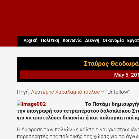
Aρχική
Πολιτική
Κοινωνία
Διεθνή
Οικονομία
Εργατ
Σταύρος Θεοδωρά
May 5, 20
Πηγή:
Λευτέρης Χαραλαμπόπουλος
– “Unfollow”
Το Ποτάμι δημιουργήθ
την υπογραφή του τετραπέρατου δολοπλόκου Στα
για να αποτελέσει δεκανίκι ή και πολιορκητικά 
Η έκφραση των παλιών «η κάλπη είναι γκαστρωμέν
παρατηρητές της πολιτικής της χώρας για το άγνωσ