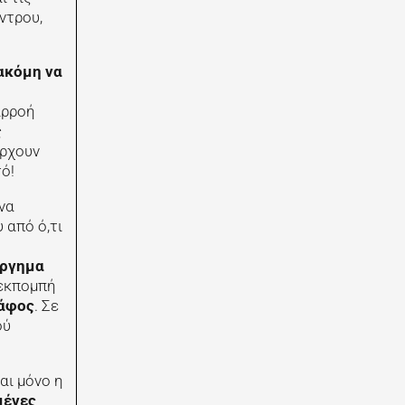
ντρου,
ακόμη να
ιρροή
ς
άρχουν
ό!
να
 από ό,τι
ύργημα
 εκπομπή
ράφος
. Σε
ού
αι μόνο η
μένες