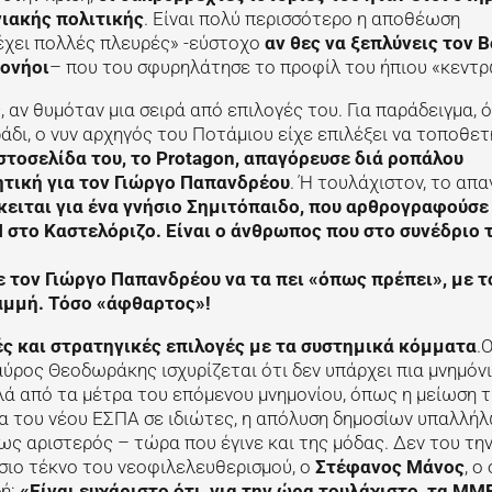
νιακής πολιτικής
. Είναι πολύ περισσότερο η αποθέωση
 έχει πολλές πλευρές» -εύστοχο
αν θες να ξεπλύνεις τον Β
κονήοι
– που του σφυρηλάτησε το προφίλ του ήπιου «κεντρ
 αν θυμόταν μια σειρά από επιλογές του. Για παράδειγμα, ό
άδι, ο νυν αρχηγός του Ποτάμιου είχε επιλέξει να τοποθετ
στοσελίδα του, το Protagon, απαγόρευσε διά ροπάλου
τική για τον Γιώργο Παπανδρέου
. Ή τουλάχιστον, το απ
ειται για ένα γνήσιο Σημιτόπαιδο, που αρθρογραφούσε
 στο Καστελόριζο. Είναι ο άνθρωπος που στο συνέδριο 
 τον Γιώργο Παπανδρέου να τα πει «όπως πρέπει», με τ
αμμή. Τόσο «άφθαρτος»!
κές και στρατηγικές επιλογές με τα συστημικά κόμματα
.
αύρος Θεοδωράκης ισχυρίζεται ότι δεν υπάρχει πια μνημόνι
λλά από τα μέτρα του επόμενου μνημονίου, όπως η μείωση 
α του νέου ΕΣΠΑ σε ιδιώτες, η απόλυση δημοσίων υπαλλήλ
 ως αριστερός – τώρα που έγινε και της μόδας. Δεν του τη
σιο τέκνο του νεοφιλελευθερισμού, ο
Στέφανος Μάνος
, ο
δή:
«Είναι ευχάριστο ότι, για την ώρα τουλάχιστο, τα ΜΜ