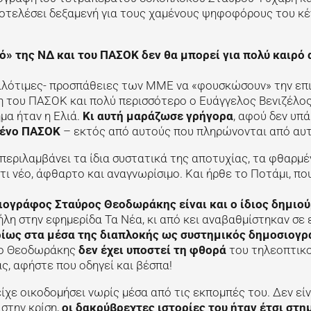
οτελέσει δεξαμενή για τους χαμένους ψηφοφόρους του κέ
» της ΝΔ και του ΠΑΣΟΚ δεν θα μπορεί για πολύ καιρό 
 φιλότιμες- προσπάθειες των ΜΜΕ να «φουσκώσουν» την επ
χη του ΠΑΣΟΚ και πολύ περισσότερο ο Ευάγγελος Βενιζέλο
ήμα ήταν η Ελιά.
Κι αυτή μαράζωσε γρήγορα
, αφού δεν υπ
ένο ΠΑΣΟΚ
– εκτός από αυτούς που πληρώνονται από αυτ
περιλαμβάνει τα ίδια συστατικά της αποτυχίας, τα φθαρμέ
 νέο, άφθαρτο και αναγνωρίσιμο. Και ήρθε το Ποτάμι, που
ιογράφος Σταύρος Θεοδωράκης είναι και ο ίδιος δημιο
ήλη στην εφημερίδα Τα Νέα, κι από κει αναβαθμίστηκαν σε
ίως στα μέσα της διαπλοκής ως συστημικός δημοσιογ
, ο Θεοδωράκης
δεν έχει υποστεί τη φθορά
του τηλεοπτικ
άς, αφήστε που οδηγεί και βέσπα!
ίχε οικοδομήσει νωρίς μέσα από τις εκπομπές του. Δεν είν
 στην κρίση,
οι δακρύβρεχτες ιστορίες του ήταν έτσι στη