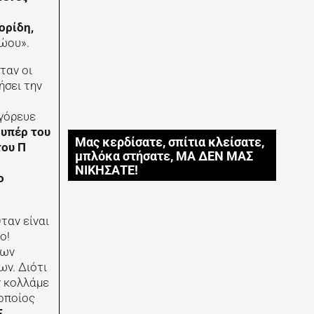
ορίδη,
ώου».
ταν οι
ήσει την
αγόρευε
 υπέρ του
Μας κερδίσατε, σπίτια κλείσατε,
του Π
μπλόκα στήσατε, ΜΑ ΔΕΝ ΜΑΣ
ΝΙΚΗΣΑΤΕ!
ο
Οταν είναι
ο!
των
ων. Διότι
ν κολλάμε
 οποίος
Ε