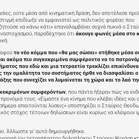
σίες, ούτε μέσα από κινηματική δράση, δεν αποτέλεσε προ
τιγμή επιδίωξε να εμφανιστεί ως πολιτικός φορέας που
 ζητούσε να κάνω κάτι» επαναλαμβάνει συχνά πυκνά ο Στα
 αναστοχασμού, παραδέχτηκε ότι
άκουγε φωνές μέσα στο 
ική.
, αφού
το νέο κόμμα που «θα μας σώσει» στήθηκε μέσα σ
και ακόμα πιο συγκεκριμένα συμφέροντα να το πατρονάρ
ματος που εδώ και μια τετραετία τρεκλίζει επικίνδυνα
 την ομαλότητα του συστήματος ήρθε να διασφαλίσει ο
ξης που συνεχίζει να λυμαίνεται τη χώρα και το λαό τη
γκεκριμένων συμφερόντων
, που πάντα ήξεραν πώς να εν
προνόμιά τους. «Είμαστε ένα κίνημα που κλέβει ιδέες και 
ί σήμερα απαιτούνται λύσεις» υποστηρίζει ο Σταύρος Θεοδ
τικός στόχος τέτοιων δηλώσεων είναι κυρίως να κλέψουν
. Άλλωστε γι’ αυτό δημιουργήθηκε.
υπογραφή ίου τετραπέρατου δολοπλόκου Σταύρου Ψυχάρη κα