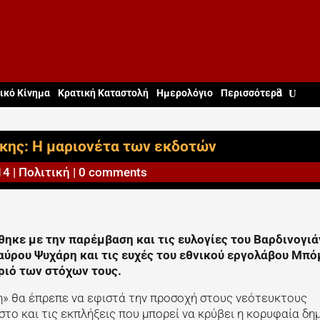
ικό Κίνημα
Κρατική Καταστολή
Ημερολόγιο
Περισσότερα
κης: Η μαριονέτα των εκδοτών
14
|
Πολιτική
|
0 comments
ηκε με την παρέμβαση και τις ευλογίες του Βαρδινογιά
ύρου Ψυχάρη και τις ευχές του εθνικού εργολάβου Μπό
κριό των στόχων τους.
η» θα έπρεπε να εφιστά την προσοχή στους νεότευκτους
το και τις εκπλήξεις που μπορεί να κρύβει η κορυφαία δη