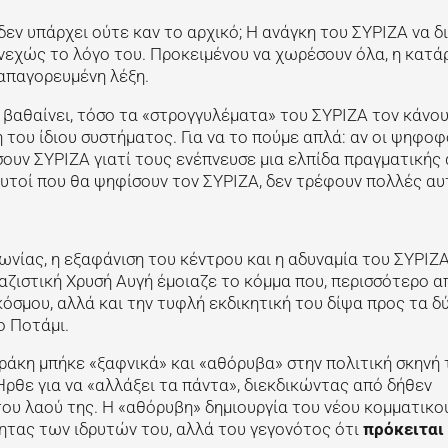
δεν υπάρχει ούτε καν το αρχικό; Η ανάγκη του ΣΥΡΙΖΑ να δ
υνεχώς το λόγο του. Προκειμένου να χωρέσουν όλα, η κατά
 απαγορευμένη λέξη.
 βαθαίνει, τόσο τα «στρογγυλέματα» του ΣΥΡΙΖΑ τον κάνου
 του ίδιου συστήματος. Για να το πούμε απλά: αν οι ψηφοφ
ουν ΣΥΡΙΖΑ γιατί τους ενέπνευσε μια ελπίδα πραγματικής
αυτοί που θα ψηφίσουν τον ΣΥΡΙΖΑ, δεν τρέφουν πολλές α
ωνίας, η εξαφάνιση του κέντρου και η αδυναμία του ΣΥΡΙΖΑ
 ναζιστική Χρυσή Αυγή έμοιαζε το κόμμα που, περισσότερο 
κόσμου, αλλά και την τυφλή εκδικητική του δίψα προς τα δ
ο Ποτάμι.
άκη μπήκε «ξαφνικά» και «αθόρυβα» στην πολιτική σκηνή 
Ήρθε για να «αλλάξει τα πάντα», διεκδικώντας από δήθεν
του λαού της. Η «αθόρυβη» δημιουργία του νέου κομματικο
τητας των ιδρυτών του, αλλά του γεγονότος ότι
πρόκειται 