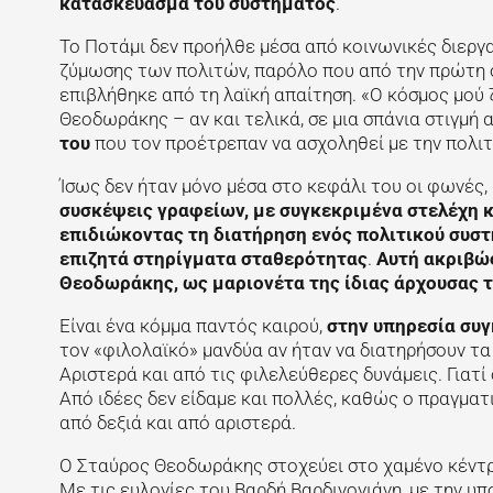
κατασκεύασμα του συστήματος
.
Το Ποτάμι δεν προήλθε μέσα από κοινωνικές διεργα
ζύμωσης των πολιτών, παρόλο που από την πρώτη σ
επιβλήθηκε από τη λαϊκή απαίτηση. «Ο κόσμος μού
Θεοδωράκης – αν και τελικά, σε μια σπάνια στιγμή
του
που τον προέτρεπαν να ασχοληθεί με την πολιτ
Ίσως δεν ήταν μόνο μέσα στο κεφάλι του οι φωνές
συσκέψεις γραφείων, με συγκεκριμένα στελέχη 
επιδιώκοντας τη διατήρηση ενός πολιτικού συστή
επιζητά στηρίγματα σταθερότητας
.
Αυτή ακριβώς
Θεοδωράκης, ως μαριονέτα της ίδιας άρχουσας τά
Είναι ένα κόμμα παντός καιρού,
στην υπηρεσία συ
τον «φιλολαϊκό» μανδύα αν ήταν να διατηρήσουν τα 
Αριστερά και από τις φιλελεύθερες δυνάμεις. Γιατ
Από ιδέες δεν είδαμε και πολλές, καθώς ο πραγμα
από δεξιά και από αριστερά.
Ο Σταύρος Θεοδωράκης στοχεύει στο χαμένο κέντρο
Με τις ευλογίες του Βαρδή Βαρδινογιάνη, με την 