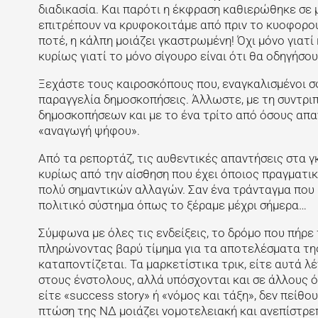
διαδικασία. Και παρότι η έκφραση καθιερώθηκε σε 
επιτρέπουν να κρυφοκοιτάμε από πριν το κυοφορο
ποτέ, η κάλπη μοιάζει γκαστρωμένη! Όχι μόνο γιατί 
κυρίως γιατί το μόνο σίγουρο είναι ότι θα οδηγήσο
Ξεχάστε τους καιροσκόπους που, εναγκαλισμένοι σ
παραγγελία δημοσκοπήσεις. Άλλωστε, με τη συντρι
δημοσκοπήσεων και με το ένα τρίτο από όσους απα
«αναγωγή ψήφου».
Από τα ρεπορτάζ, τις αυθεντικές απαντήσεις στα 
κυρίως από την αίσθηση που έχει όποιος πραγματικά
πολύ σημαντικών αλλαγών. Σαν ένα τράνταγμα που 
πολιτικό σύστημα όπως το ξέραμε μέχρι σήμερα…
Σύμφωνα με όλες τις ενδείξεις, το δρόμο που πήρε
πληρώνοντας βαρύ τίμημα για τα αποτελέσματα της
καταποντίζεται. Τα μαρκετίστικα τρικ, είτε αυτά
στους ένστολους, αλλά υπόσχονται και σε άλλους ότ
είτε «success story» ή «νόμος και τάξη», δεν πείθ
πτώση της ΝΔ μοιάζει νομοτελειακή και ανεπίστρ