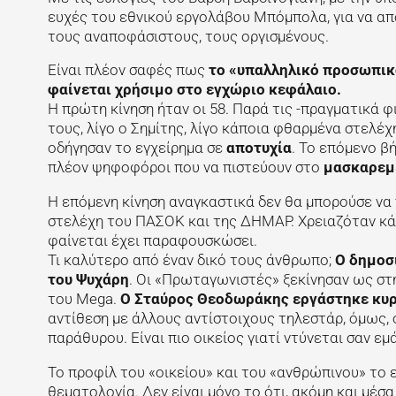
ευχές του εθνικού εργολάβου Μπόμπολα, για να απ
τους αναποφάσιστους, τους οργισμένους.
Είναι πλέον σαφές πως
το «υπαλληλικό προσωπικό
φαίνεται χρήσιμο στο εγχώριο κεφάλαιο.
Η πρώτη κίνηση ήταν οι 58. Παρά τις -πραγματικά
τους, λίγο ο Σημίτης, λίγο κάποια φθαρμένα στελέ
οδήγησαν το εγχείρημα σε
αποτυχία
. Το επόμενο β
πλέον ψηφοφόροι που να πιστεύουν στο
μασκαρεμ
Η επόμενη κίνηση αναγκαστικά δεν θα μπορούσε να 
στελέχη του ΠΑΣΟΚ και της ΔΗΜΑΡ. Χρειαζόταν κάτι
φαίνεται έχει παραφουσκώσει.
Τι καλύτερο από έναν δικό τους άνθρωπο;
Ο δημοσ
του Ψυχάρη
. Οι «Πρωταγωνιστές» ξεκίνησαν ως στ
του Mega.
Ο Σταύρος Θεοδωράκης εργάστηκε κυρ
αντίθεση με άλλους αντίστοιχους τηλεστάρ, όμως
παράθυρου. Είναι πιο οικείος γιατί ντύνεται σαν εμ
Το προφίλ του «οικείου» και του «ανθρώπινου» το ε
θεματολογία. Δεν είναι μόνο το ότι, ακόμη και μέσα