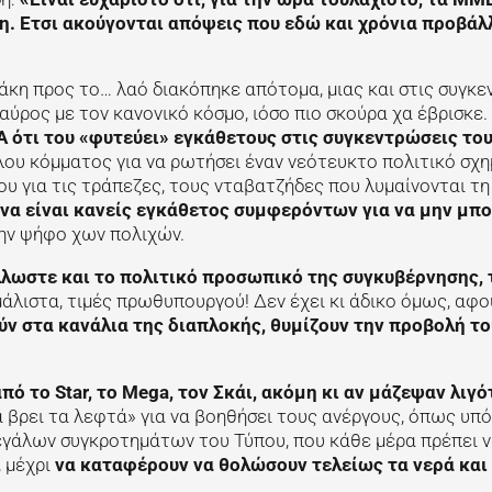
η. Ετσι ακούγονται απόψεις που εδώ και χρόνια προβάλλ
άκη προς το… λαό διακόπηκε απότομα, μιας και στις συγκ
αύρος με τον κανονικό κόσμο, ιόσο πιο σκούρα χα έβρισκε.
 ότι του «φυτεύει» εγκάθετους στις συγκεντρώσεις το
λου κόμματος για να ρωτήσει έναν νεότευκτο πολιτικό σχ
του για τις τράπεζες, τους νταβατζήδες που λυμαίνονται τη
να είναι κανείς εγκάθετος συμφερόντων για να μην μπο
ην ψήφο χων πολιχών.
λωστε και το πολιτικό προσωπικό της συγκυβέρνησης, 
άλιστα, τιμές πρωθυπουργού! Δεν έχει κι άδικο όμως, αφο
ύν στα κανάλια της διαπλοκής, θυμίζουν την προβολή το
ό το Star, το Mega, τον Σκάι, ακόμη κι αν μάζεψαν λιγ
α βρει τα λεφτά» για να βοηθήσει τους ανέργους, όπως υπό
γάλων συγκροτημάτων του Τύπου, που κάθε μέρα πρέπει 
, μέχρι
να καταφέρουν να θολώσουν τελείως τα νερά και