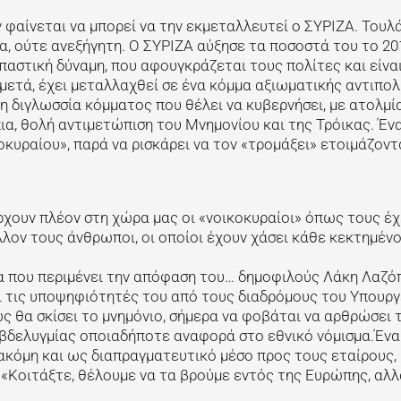
ν φαίνεται να μπορεί να την εκμεταλλευτεί ο ΣΥΡΙΖΑ. Τουλ
ια, ούτε ανεξήγητη. Ο ΣΥΡΙΖΑ αύξησε τα ποσοστά του το 20
αστική δύναμη, που αφουγκράζεται τους πολίτες και είναι
 μετά, έχει μεταλλαχθεί σε ένα κόμμα αξιωματικής αντιπο
η διγλωσσία κόμματος που θέλει να κυβερνήσει, με ατολμί
πια, θολή αντιμετώπιση του Μνημονίου και της Τρόικας. Έν
οκυραίου», παρά να ρισκάρει να τον «τρομάξει» ετοιμάζοντ
χουν πλέον στη χώρα μας οι «νοικοκυραίοι» όπως τους έχ
λον τους άνθρωποι, οι οποίοι έχουν χάσει κάθε κεκτημένο 
α που περιμένει την απόφαση του… δημοφιλούς Λάκη Λαζ
γει τις υποψηφιότητές του από τους διαδρόμους του Υπουργ
 θα σκίσει το μνημόνιο, σήμερα να φοβάται να αρθρώσει 
 βδελυγμίας οποιαδήποτε αναφορά στο εθνικό νόμισμα.Ένα 
ί ακόμη και ως διαπραγματευτικό μέσο προς τους εταίρους
 «Κοιτάξτε, θέλουμε να τα βρούμε εντός της Ευρώπης, αλ