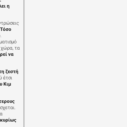
ει η
εντρώσεις
Τόσο
υ
.
ηματισμό
 χώρα, τα
ρεί να
τη ζεστή
ύ έτσι
υ Κιμ
ότερους
σχεται.
να
 κυρίως