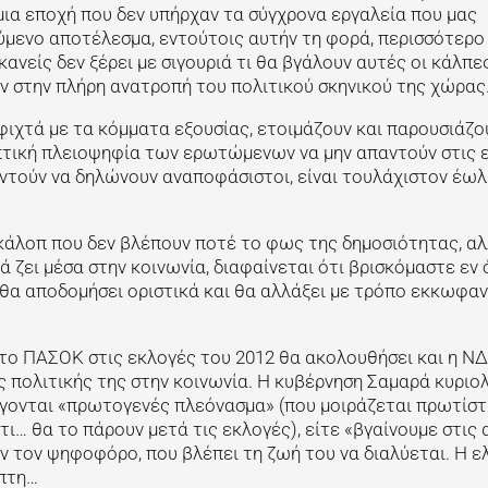
μια εποχή που δεν υπήρχαν τα σύγχρονα εργαλεία που μας
ύμενο αποτέλεσμα, εντούτοις αυτήν τη φορά, περισσότερο
κανείς δεν ξέρει με σιγουριά τι θα βγάλουν αυτές οι κάλπε
υν στην πλήρη ανατροπή του πολιτικού σκηνικού της χώρας
φιχτά με τα κόμματα εξουσίας, ετοιμάζουν και παρουσιάζο
πτική πλειοψηφία των ερωτώμενων να μην απαντούν στις 
ντούν να δηλώνουν αναποφάσιστοι, είναι τουλάχιστον έωλ
γκάλοπ που δεν βλέπουν ποτέ το φως της δημοσιότητας, α
 ζει μέσα στην κοινωνία, διαφαίνεται ότι βρισκόμαστε εν 
θα αποδομήσει οριστικά και θα αλλάξει με τρόπο εκκωφαν
 το ΠΑΣΟΚ στις εκλογές του 2012 θα ακολουθήσει και η ΝΔ
 πολιτικής της στην κοινωνία. Η κυβέρνηση Σαμαρά κυριο
 λέγονται «πρωτογενές πλεόνασμα» (που μοιράζεται πρωτίσ
ι… θα το πάρουν μετά τις εκλογές), είτε «βγαίνουμε στις 
ουν τον ψηφοφόρο, που βλέπει τη ζωή του να διαλύεται. Η 
επτη…