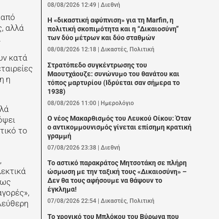
08/08/2026 12:49
|
Διεθνή
 από
Η «δικαστική αφύπνιση» για τη Marfin, η
ς, αλλά
πολιτική σκοπιμότητα και η “Δικαιοσύνη”
των δύο μέτρων και δύο σταθμών
.
08/08/2026 12:18
|
Δικαστές
,
Πολιτική
υν κατά
Στρατόπεδο συγκέντρωσης του
εταιρείες
Μαουτχάουζε: συνώνυμο του θανάτου και
η η
τόπος μαρτυρίου (Ιδρύεται σαν σήμερα το
1938)
08/08/2026 11:00
|
Ημερολόγιο
λλά
Ο νέος Μακαρθισμός του Λευκού Οίκου: Όταν
όψει
ο αντικομμουνισμός γίνεται επίσημη κρατική
τικό το
γραμμή
07/08/2026 23:38
|
Διεθνή
,
Το αστικό παρακράτος Μητσοτάκη σε πλήρη
λεκτικά
ώσμωση με την ταξική τους «Δικαιοσύνη» –
Δεν θα τους αφήσουμε να θάψουν το
τως
έγκλημα!
αγορές»,
07/08/2026 22:54
|
Δικαστές
,
Πολιτική
ελεύθερη
Το χρονικό του Μπλόκου του Βύρωνα που