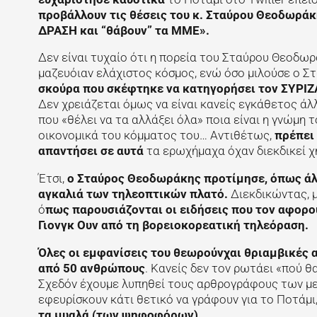
προβάλλουν τις θέσεις του κ. Σταύρου Θεοδωράκ
ΔΡΑΣΗ και “θάβουν” τα ΜΜΕ».
Δεν είναι τυχαίο ότι η πορεία του Σταύρου Θεοδωρ
μαζευόιαν ελάχιστος κόσμος, ενώ όσο μιλούσε ο Στ
σκούρα που σκέφτηκε να κατηγορήσει τον ΣΥΡΙΖΑ
Δεν χρειάζεται όμως να είναι κανείς εγκάθετος άλ
που «θέλει να τα αλλάξει όλα» ποια είναι η γνώμη 
οικονομικά του κόμματος του… Αντιθέτως,
πρέπει 
απαντήσει σε αυτά
τα ερωχήμαχα όχαν διεκδικεί χ
Έτσι,
ο Σταύρος Θεοδωράκης προτίμησε, όπως άλ
αγκαλιά των τηλεοπτικών πλατό.
Διεκδικώντας, μ
ό
πως παρουσιάζονται οι ειδήσεις που τον αφορο
Γιονγκ Ουν από τη βορειοκορεατική τηλεόραση.
Όλες οι εμφανίσεις του θεωρούνχαι θριαμβικές απ
από 50 ανθρώπους
. Κανείς δεν τον ρωτάει «πού θ
Σχεδόν έχουμε λυπηθεί τους αρθρογράφους των με
εφευρίσκουν κάτι θετικό να γράφουν για το Ποτάμι
τα μυαλά (των ψηφοφόρων)
.