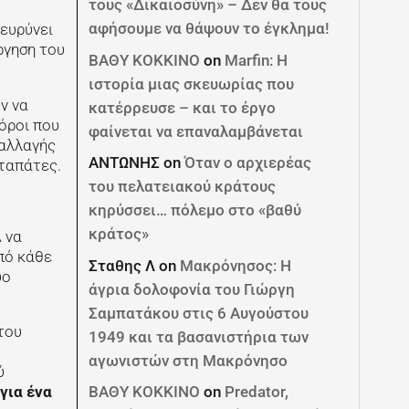
τους «Δικαιοσύνη» – Δεν θα τους
αφήσουμε να θάψουν το έγκλημα!
ιευρύνει
ργηση του
ΒΑΘΥ ΚΟΚΚΙΝΟ
on
Marfin: Η
ιστορία μιας σκευωρίας που
ν να
κατέρρευσε – και το έργο
όροι που
φαίνεται να επαναλαμβάνεται
 αλλαγής
ΑΝΤΩΝΗΣ
on
Όταν ο αρχιερέας
υταπάτες.
του πελατειακού κράτους
κηρύσσει… πόλεμο στο «βαθύ
κράτος»
 να
από κάθε
Σταθης Λ
on
Μακρόνησος: Η
ύο
άγρια δολοφονία του Γιώργη
Σαμπατάκου στις 6 Αυγούστου
του
1949 και τα βασανιστήρια των
αγωνιστών στη Μακρόνησο
ύ
για ένα
ΒΑΘΥ ΚΟΚΚΙΝΟ
on
Predator,