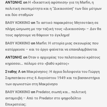
ΑΝΤΩΝΗΣ
on
Η «δικαστική αφύπνιση» για τη Marfin, η
πολιτική σκοπιμότητα και η “Δικαιοσύνη” των δύο μέτρων
και δύο σταθμών
ΒΑΘΥ ΚΟΚΚΙΝΟ
on
Το αστικό παρακράτος Μητσοτάκη σε
πλήρη ώσμωση με την ταξική τους «Δικαιοσύνη» – Δεν θα
τους αφήσουμε να θάψουν το έγκλημα!
ΒΑΘΥ ΚΟΚΚΙΝΟ
on
Marfin: Η ιστορία μιας σκευωρίας που
κατέρρευσε – και το έργο φαίνεται να επαναλαμβάνεται
ΑΝΤΩΝΗΣ
on
Όταν ο αρχιερέας του πελατειακού κράτους
κηρύσσει… πόλεμο στο «βαθύ κράτος»
Σταθης Λ
on
Μακρόνησος: Η άγρια δολοφονία του Γιώργη
Σαμπατάκου στις 6 Αυγούστου 1949 και τα βασανιστήρια
των αγωνιστών στη Μακρόνησο
ΒΑΘΥ ΚΟΚΚΙΝΟ
on
Predator, σιωπή και… πολιτική
ανταμοιβή – Από το Predator στο ψηφοδέλτιο
Επικρατείας;