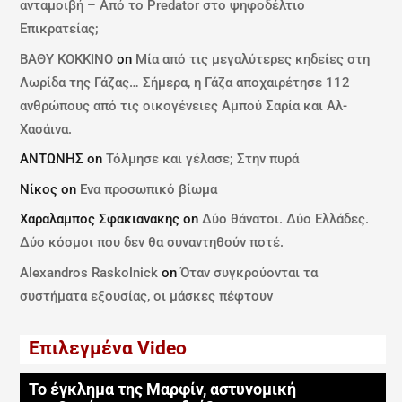
ανταμοιβή – Από το Predator στο ψηφοδέλτιο
Επικρατείας;
ΒΑΘΥ ΚΟΚΚΙΝΟ
on
Μία από τις μεγαλύτερες κηδείες στη
Λωρίδα της Γάζας… Σήμερα, η Γάζα αποχαιρέτησε 112
ανθρώπους από τις οικογένειες Αμπού Σαρία και Αλ-
Χασάινα.
ΑΝΤΩΝΗΣ
on
Τόλμησε και γέλασε; Στην πυρά
Νίκος
on
Ενα προσωπικό βίωμα
Χαραλαμπος Σφακιανακης
on
Δύο θάνατοι. Δύο Ελλάδες.
Δύο κόσμοι που δεν θα συναντηθούν ποτέ.
Alexandros Raskolnick
on
Όταν συγκρούονται τα
συστήματα εξουσίας, οι μάσκες πέφτουν
Επιλεγμένα Video
Το έγκλημα της Μαρφίν, αστυνομική