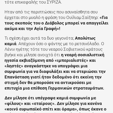
τότε επικεφαλής του ΣΥΡΙΖΑ.
Ηταν από τις περιπτώσεις που ασυναίσθητα σου
έρχεται στο μυαλό η φράση του Ουίλιαμ Σαίξπηρ:
«Για
τους σκοπούς του ο Διάβολος μπορεί να απαγγείλει
ακόμα και την Αγία Γραφή»!
Τι σχέση έχει αυτά τα δυο γεγονότα;
Απολύτως
καμιά
. Απέχουν όσο ο φάντης με το ρετσινόλαδο. Ο
Λένιν ηγέτης τότε του νεαρού Σοβιετικού κράτους
βγήκε και μίλησε ανοιχτά ότι
η νεαρή σοσιαλιστική
ηγεσία εκβιαζόμενη από «ιμπεριαλιστές» και
«ληστές» αναγκάστηκε να υπογράψει μια
συμφωνία για να διαφυλάξει και να στεριώσει την
Επανάσταση γιατί ήταν δεδομένο ότι εκείνη την
στιγμή δεν θα μπορούσε να αντικρούσει με
επιτυχία μια επίθεση Γερμανικών στρατευμάτων.
Δεν μίλησε ότι υπέγραψε καμιά συμφωνία με
«φίλους» και «εταίρους». Δεν μίλησε για κανένα
«κοινό ευρωπαϊκό σπίτι και όραμα», όπως έκανε ο