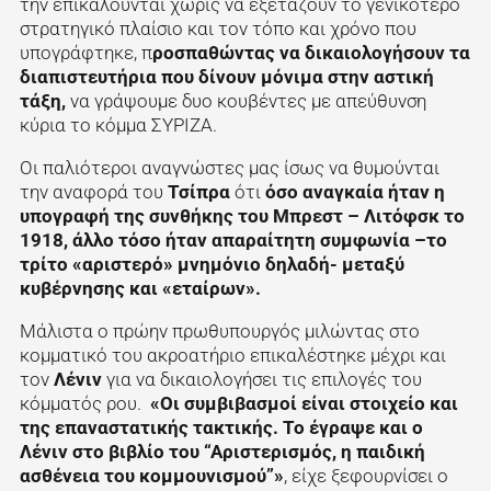
την επικαλούνται χωρίς να εξετάζουν το γενικότερο
στρατηγικό πλαίσιο και τον τόπο και χρόνο που
υπογράφτηκε, π
ροσπαθώντας να δικαιολογήσουν τα
διαπιστευτήρια που δίνουν μόνιμα στην αστική
τάξη,
να γράψουμε δυο κουβέντες με απεύθυνση
κύρια το κόμμα ΣΥΡΙΖΑ.
Οι παλιότεροι αναγνώστες μας ίσως να θυμούνται
την αναφορά του
Τσίπρα
ότι
όσο αναγκαία ήταν η
υπογραφή της συνθήκης του Μπρεστ – Λιτόφσκ το
1918, άλλο τόσο ήταν απαραίτητη συμφωνία –το
τρίτο «αριστερό» μνημόνιο δηλαδή- μεταξύ
κυβέρνησης και «εταίρων».
Μάλιστα ο πρώην πρωθυπουργός μιλώντας στο
κομματικό του ακροατήριο επικαλέστηκε μέχρι και
τον
Λένιν
για να δικαιολογήσει τις επιλογές του
κόμματός ρου.
«Οι συμβιβασμοί είναι στοιχείο και
της επαναστατικής τακτικής. Το έγραψε και ο
Λένιν στο βιβλίο του “Αριστερισμός, η παιδική
ασθένεια του κομμουνισμού”»
, είχε ξεφουρνίσει ο