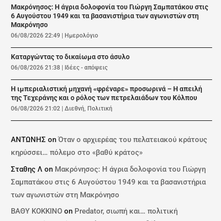
Μακρόνησος: Η άγρια δολοφονία του Γιώργη Σαμπατάκου στις
6 Αυγούστου 1949 και τα βασανιστήρια των αγωνιστών στη
Μακρόνησο
06/08/2026 22:49
|
Ημερολόγιο
Καταργώντας το δικαίωμα στο άσυλο
06/08/2026 21:38
|
Ιδέες - απόψεις
Η ιμπεριαλιστική μηχανή «φρέναρε» προσωρινά – Η απειλή
της Τεχεράνης και ο ρόλος των πετρελαιάδων του Κόλπου
06/08/2026 21:02
|
Διεθνή
,
Πολιτική
ΑΝΤΩΝΗΣ
on
Όταν ο αρχιερέας του πελατειακού κράτους
κηρύσσει… πόλεμο στο «βαθύ κράτος»
Σταθης Λ
on
Μακρόνησος: Η άγρια δολοφονία του Γιώργη
Σαμπατάκου στις 6 Αυγούστου 1949 και τα βασανιστήρια
των αγωνιστών στη Μακρόνησο
ΒΑΘΥ ΚΟΚΚΙΝΟ
on
Predator, σιωπή και… πολιτική