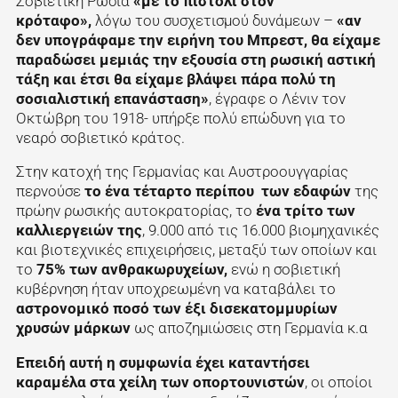
Σοβιετική Ρωσία
«με το πιστόλι στον
κρόταφο»,
λόγω του συσχετισμού δυνάμεων –
«αν
δεν υπογράφαμε την ειρήνη του Μπρεστ, θα είχαμε
παραδώσει μεμιάς την εξουσία στη ρωσική αστική
τάξη και έτσι θα είχαμε βλάψει πάρα πολύ τη
σοσιαλιστική επανάσταση»
, έγραφε ο Λένιν τον
Οκτώβρη του 1918- υπήρξε πολύ επώδυνη για το
νεαρό σοβιετικό κράτος.
Στην κατοχή της Γερμανίας και Αυστροουγγαρίας
περνούσε
το ένα τέταρτο περίπου των εδαφών
της
πρώην ρωσικής αυτοκρατορίας, το
ένα τρίτο των
καλλιεργειών της
, 9.000 από τις 16.000 βιομηχανικές
και βιοτεχνικές επιχειρήσεις, μεταξύ των οποίων και
το
75% των ανθρακωρυχείων,
ενώ η σοβιετική
κυβέρνηση ήταν υποχρεωμένη να καταβάλει το
αστρονομικό ποσό των έξι δισεκατομμυρίων
χρυσών μάρκων
ως αποζημιώσεις στη Γερμανία κ.α
Επειδή αυτή η συμφωνία έχει καταντήσει
καραμέλα στα χείλη των οπορτουνιστών
, οι οποίοι