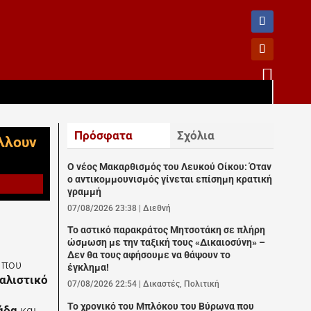

Πρόσφατα
Σχόλια
λλουν
Ο νέος Μακαρθισμός του Λευκού Οίκου: Όταν
ο αντικομμουνισμός γίνεται επίσημη κρατική
γραμμή
07/08/2026 23:38
|
Διεθνή
Το αστικό παρακράτος Μητσοτάκη σε πλήρη
ώσμωση με την ταξική τους «Δικαιοσύνη» –
Δεν θα τους αφήσουμε να θάψουν το
 που
έγκλημα!
αλιστικό
07/08/2026 22:54
|
Δικαστές
,
Πολιτική
Το χρονικό του Μπλόκου του Βύρωνα που
άδα
και