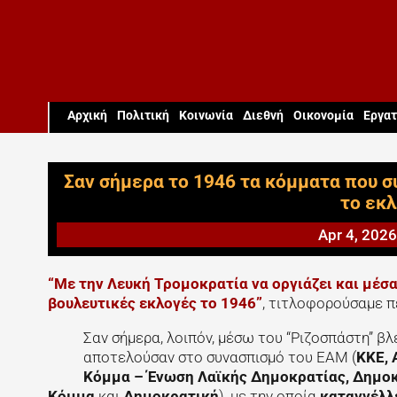
Aρχική
Πολιτική
Κοινωνία
Διεθνή
Οικονομία
Εργατ
Σαν σήμερα το 1946 τα κόμματα που 
το εκ
Apr 4, 2026
“Με την Λευκή Τρομοκρατία να οργιάζει και μέσα
βουλευτικές εκλογές το 1946”
, τιτλοφορούσαμε π
Σαν σήμερα, λοιπόν, μέσω του “Ριζοσπάστη” 
αποτελούσαν στο συνασπισμό του ΕΑΜ (
ΚΚΕ, 
Κόμμα – Ένωση Λαϊκής Δημοκρατίας, Δημοκ
Κόμμα
και
Δημοκρατική
), με την οποία
καταγγέλλε