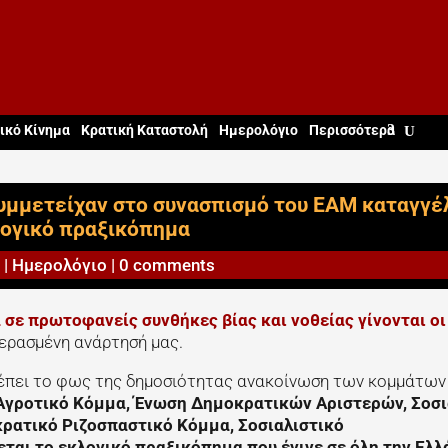
ικό Κίνημα
Κρατική Καταστολή
Ημερολόγιο
Περισσότερα
συμμετείχαν στο συνασπισμό του ΕΑΜ καταγγέ
λογικό πραξικόπημα
|
Ημερολόγιο
|
0 comments
 σε πρωτοφανείς συνθήκες βίας και νοθείας γίνονται οι
ερασμένη ανάρτησή μας.
βλέπει το φως της δημοσιότητας ανακοίνωση των κομμάτων
Αγροτικό Κόμμα, Ένωση Δημοκρατικών Αριστερών, Σοσι
ρατικό Ριζοσπαστικό Κόμμα, Σοσιαλιστικό
ται το εκλογικό πραξικόπημα που έγινε σε όλη την Ελλ