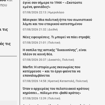
έγινε σαν σήμερα το 1944 – «Σκοτώστε
 που
εμένα, φονιάδες!»
07/08/2026 22:13
|
Ημερολόγιο
Μίσιγκαν: Μια πολιτική ήττα του σιωνιστικού
λόμπι και του εταιρικού κατεστημένου
 τις
07/08/2026 21:32
|
Διεθνή
Νέες εφευρέσεις. Τι μπορεί να πάει στραβά;
07/08/2026 21:01
|
Πολιτική
ές τις
Η σαπίλα της αστικής “δικαιοσύνης”, είναι
πλέον σε κοινή θέα.
07/08/2026 20:37
|
Δικαστές
,
Πολιτική
Marfin: Η ιστορία μιας σκευωρίας που
κατέρρευσε – και το έργο φαίνεται να
επαναλαμβάνεται
07/08/2026 14:58
|
Κρατική Καταστολή
,
Πολιτική
Όταν ο αρχιερέας του πελατειακού κράτους
κηρύσσει… πόλεμο στο «βαθύ κράτος»
07/08/2026 13:39
|
Πολιτική