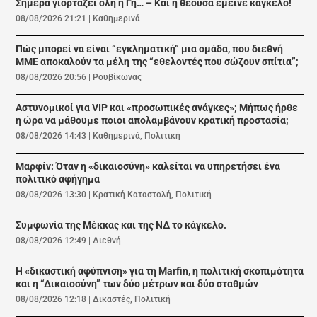
Σήμερα γιορτάζει όλη η Γη… – Και η θεούσα έμεινε κάγκελο!
08/08/2026 21:21
|
Καθημερινά
Πώς μπορεί να είναι “εγκληματική” μια ομάδα, που διεθνή
ΜΜΕ αποκαλούν τα μέλη της “εθελοντές που σώζουν σπίτια”;
08/08/2026 20:56
|
Ρουβίκωνας
Αστυνομικοί για VIP και «προσωπικές ανάγκες»; Μήπως ήρθε
η ώρα να μάθουμε ποιοι απολαμβάνουν κρατική προστασία;
08/08/2026 14:43
|
Καθημερινά
,
Πολιτική
Μαρφίν: Όταν η «δικαιοσύνη» καλείται να υπηρετήσει ένα
πολιτικό αφήγημα
08/08/2026 13:30
|
Κρατική Καταστολή
,
Πολιτική
Συμφωνία της Μέκκας και της ΝΔ το κάγκελο.
08/08/2026 12:49
|
Διεθνή
Η «δικαστική αφύπνιση» για τη Marfin, η πολιτική σκοπιμότητα
και η “Δικαιοσύνη” των δύο μέτρων και δύο σταθμών
08/08/2026 12:18
|
Δικαστές
,
Πολιτική