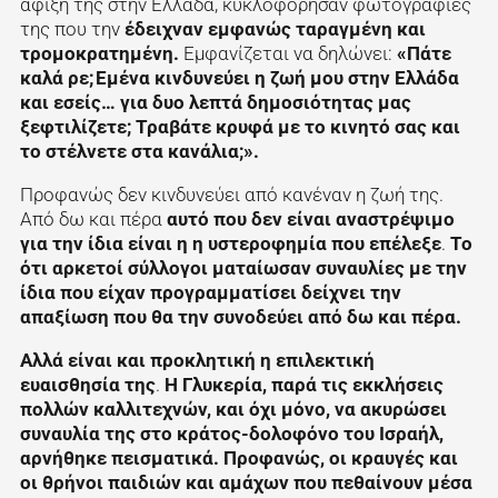
άφιξή της στην Ελλάδα, κυκλοφόρησαν φωτογραφίες
της που την
έδειχναν εμφανώς ταραγμένη και
τρομοκρατημένη.
Εμφανίζεται να δηλώνει:
«Πάτε
καλά ρε; Εμένα κινδυνεύει η ζωή μου στην Ελλάδα
και εσείς… για δυο λεπτά δημοσιότητας μας
ξεφτιλίζετε; Τραβάτε κρυφά με το κινητό σας και
το στέλνετε στα κανάλια;».
Προφανώς δεν κινδυνεύει από κανέναν η ζωή της.
Από δω και πέρα
αυτό που δεν είναι αναστρέψιμο
για την ίδια είναι η η υστεροφημία που επέλεξε
.
Το
ότι αρκετοί σύλλογοι ματαίωσαν συναυλίες με την
ίδια που είχαν προγραμματίσει δείχνει την
απαξίωση που θα την συνοδεύει από δω και πέρα.
Αλλά είναι και προκλητική η επιλεκτική
ευαισθησία της
.
Η Γλυκερία, παρά τις εκκλήσεις
πολλών καλλιτεχνών, και όχι μόνο, να ακυρώσει
συναυλία της στο κράτος-δολοφόνο του Ισραήλ,
αρνήθηκε πεισματικά. Προφανώς, οι κραυγές και
οι θρήνοι παιδιών και αμάχων που πεθαίνουν μέσα