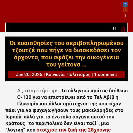

Οι ευαισθησίες του ακριβοπληρωμένου
τζουτζέ που πήγε να διασκεδάσει τον
άρχοντα, που σφάζει την οικογένεια
του γείτονα …
Jun 20, 2025
|
Κοινωνία
,
Πολιτισμός
|
1 comment
Ας το κρατήσουμε:
Το ελληνικό κράτος διέθεσε
C‑130 για να επιστρέψει από το Τελ Αβίβ η
Γλυκερία και άλλοι ομότεχνοι της που είχαν
πάει για να ψυχαγωγήσουν τους μακελάρηδες στο
Ισραήλ, αλλά για τα ένστολα όργανα αυτού του
κράτους “το περιπολικό δεν είναι ταξί”, μια
“λογική” που
στοίχισε την ζωή της 28χρονης